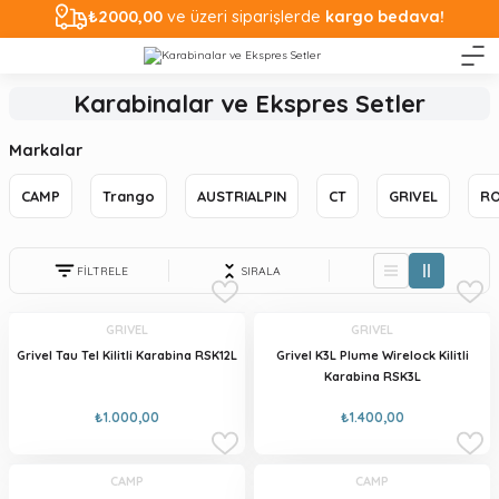
₺2000,00
ve üzeri siparişlerde
kargo bedava!
Karabinalar ve Ekspres Setler
Markalar
CAMP
Trango
AUSTRIALPIN
CT
GRIVEL
RO
FİLTRELE
SIRALA
GRIVEL
GRIVEL
Grivel Tau Tel Kilitli Karabina RSK12L
Grivel K3L Plume Wirelock Kilitli
Karabina RSK3L
₺1.000,00
₺1.400,00
CAMP
CAMP