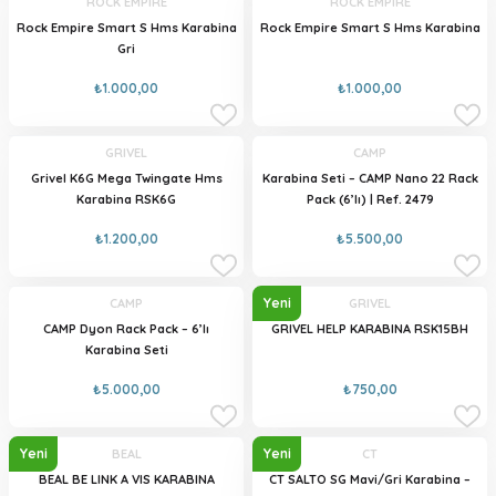
ROCK EMPIRE
ROCK EMPIRE
Rock Empire Smart S Hms Karabina
Rock Empire Smart S Hms Karabina
Gri
₺1.000,00
₺1.000,00
GRIVEL
CAMP
Grivel K6G Mega Twingate Hms
Karabina Seti – CAMP Nano 22 Rack
Karabina RSK6G
Pack (6’lı) | Ref. 2479
₺1.200,00
₺5.500,00
Yeni
CAMP
GRIVEL
CAMP Dyon Rack Pack – 6’lı
GRIVEL HELP KARABINA RSK15BH
Karabina Seti
₺5.000,00
₺750,00
Yeni
Yeni
BEAL
CT
BEAL BE LINK A VIS KARABINA
CT SALTO SG Mavi/Gri Karabina –