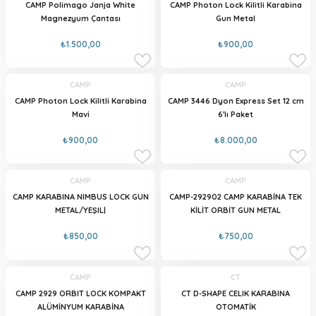
CAMP Polimago Janja White
CAMP Photon Lock Kilitli Karabina
Magnezyum Çantası
Gun Metal
₺1.500,00
₺900,00
CAMP
CAMP
CAMP Photon Lock Kilitli Karabina
CAMP 3446 Dyon Express Set 12 cm
Mavi
6'lı Paket
₺900,00
₺8.000,00
CAMP
CAMP
CAMP KARABINA NIMBUS LOCK GUN
CAMP-292902 CAMP KARABİNA TEK
METAL/YEŞIL|
KİLİT ORBİT GUN METAL
₺850,00
₺750,00
CAMP
CT
CAMP 2929 ORBIT LOCK KOMPAKT
CT D-SHAPE CELIK KARABINA
ALÜMİNYUM KARABİNA
OTOMATİK