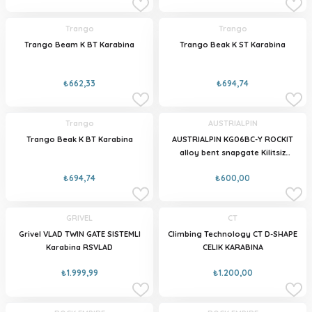
Trango
Trango
Trango Beam K BT Karabina
Trango Beak K ST Karabina
₺662,33
₺694,74
Trango
AUSTRIALPIN
Trango Beak K BT Karabina
AUSTRIALPIN KG06BC-Y ROCKIT
alloy bent snapgate Kilitsiz
Karabina Gri
₺694,74
₺600,00
GRIVEL
CT
Grivel VLAD TWIN GATE SISTEMLI
Climbing Technology CT D-SHAPE
Karabina RSVLAD
CELIK KARABINA
₺1.999,99
₺1.200,00