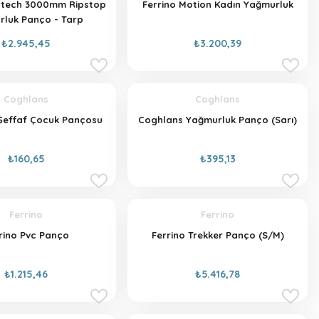
intech 3000mm Ripstop
Ferrino Motion Kadın Yağmurluk
luk Panço - Tarp
₺2.945,45
₺3.200,39
Coghlans
Coghlans
Şeffaf Çocuk Pançosu
Coghlans Yağmurluk Panço (Sarı)
₺160,65
₺395,13
Ferrino
Ferrino
rino Pvc Panço
Ferrino Trekker Panço (S/M)
₺1.215,46
₺5.416,78