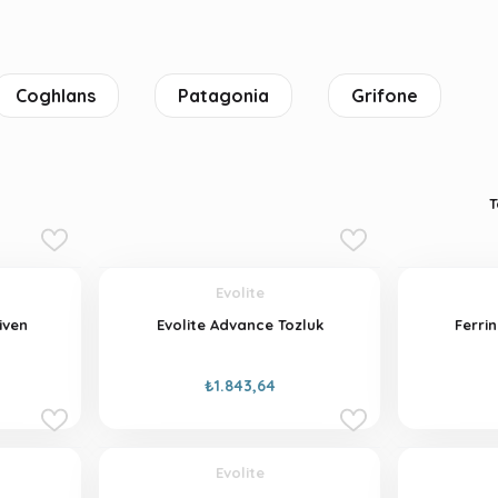
Coghlans
Patagonia
Grifone
T
Evolite
iven
Evolite Advance Tozluk
Ferri
₺1.843,64
Evolite