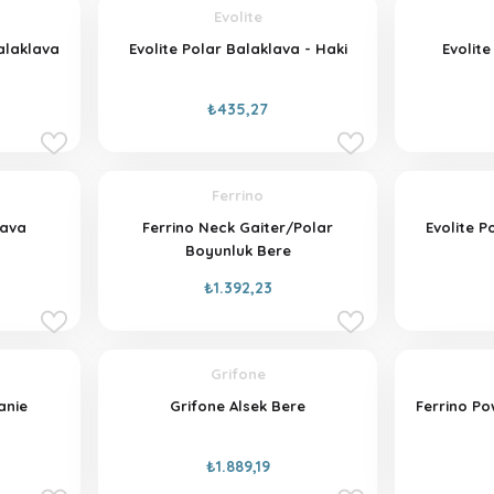
Evolite
alaklava
Evolite Polar Balaklava - Haki
Evolit
₺435,27
Ferrino
lava
Ferrino Neck Gaiter/Polar
Evolite P
Boyunluk Bere
₺1.392,23
Grifone
anie
Grifone Alsek Bere
Ferrino Po
₺1.889,19