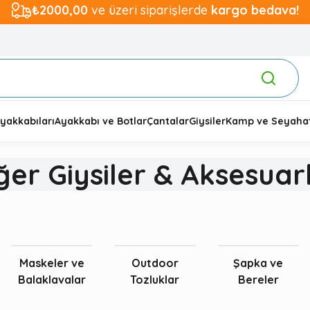
₺2000,00
ve üzeri siparişlerde
kargo bedava!
yakkabıları
Ayakkabı ve Botlar
Çantalar
Giysiler
Kamp ve Seyaha
ğer Giysiler & Aksesuar
Maskeler ve
Outdoor
Şapka ve
Balaklavalar
Tozluklar
Bereler