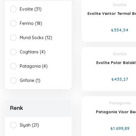
Evolite
Evolite (31)
Evolite Ventor Termal B
Ferrino (18)
₺354,54
Mund Socks (12)
Coghlans (4)
Evolite
Evolite Polar Balak
Patagonia (4)
₺435,27
Grifone (1)
Patagonia
Renk
Patagonia Visor Be
Siyah (21)
₺1.699,89