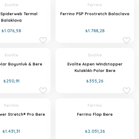
Evolite
Ferrino
e Spiderweb Termal
Ferrino PSP Prostretch Balaclava
Balaklava
₺1.076,58
₺1.788,28
Evolite
Evolite
olar Boyunluk & Bere
Evolite Aspen Windstopper
Kulaklıklı Polar Bere
₺250,91
₺355,26
Ferrino
Ferrino
wer Stretch® Pro Bere
Ferrino Flap Bere
₺1.431,31
₺2.051,26