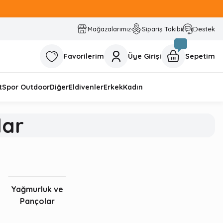
Mağazalarımız
Sipariş Takibi
Destek
Favorilerim
Üye Girişi
Sepetim
t
Spor Outdoor
Diğer
Eldivenler
Erkek
Kadın
lar
Yağmurluk ve
Pançolar