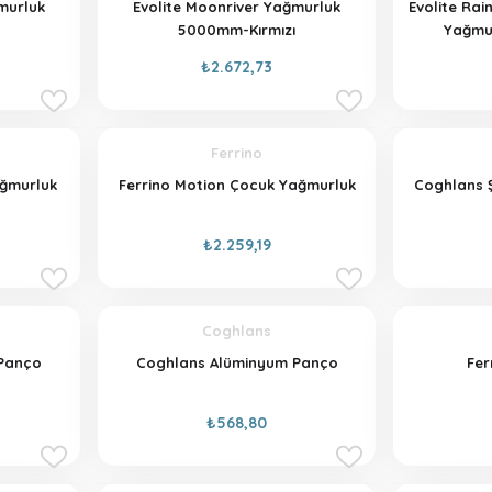
murluk
Evolite Moonriver Yağmurluk
Evolite Ra
5000mm-Kırmızı
Yağmur
₺2.672,73
Ferrino
ağmurluk
Ferrino Motion Çocuk Yağmurluk
Coghlans 
₺2.259,19
Coghlans
Panço
Coghlans Alüminyum Panço
Fer
₺568,80