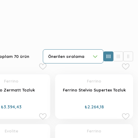
oplam 70 ürün
Ferrino
Ferrino
no Zermatt Tozluk
Ferrino Stelvio Supertex Tozluk
₺3.394,43
₺2.264,18
Evolite
Ferrino