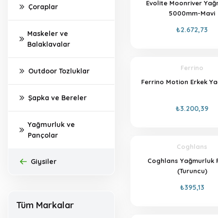
Evolite Moonriver Yağ
Çoraplar
5000mm-Mavi
₺2.672,73
Maskeler ve
Balaklavalar
Ferrino
Outdoor Tozluklar
Ferrino Motion Erkek Y
Şapka ve Bereler
₺3.200,39
Yağmurluk ve
Pançolar
Coghlans
Coghlans Yağmurluk 
Giysiler
(Turuncu)
₺395,13
Tüm Markalar