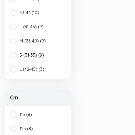
Lacivert-Mavi (2)
43-46 (10)
Bordo (1)
L-(41-45) (9)
F.Yeşil (1)
M-(36-40) (9)
Kahve-Gri (1)
S-(31-35) (9)
Kahve-Siyah (1)
L (42-45) (3)
Kahverengi (1)
M (38-41) (3)
Kırmızı-Mavi (1)
Cm
S (34-37) (3)
Kırmızı-Siyah (1)
115 (8)
Lacivert-Turkuaz (1)
125 (8)