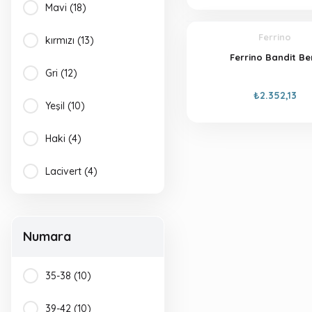
Mavi (18)
Ferrino
kırmızı (13)
Ferrino Bandit Be
Gri (12)
₺2.352,13
Yeşil (10)
Haki (4)
Lacivert (4)
Turuncu (4)
Numara
Sarı (3)
Gri-Lacivert (2)
35-38 (10)
Lacivert-Gri (2)
39-42 (10)