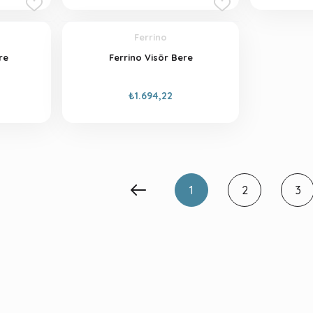
Ferrino
re
Ferrino Visör Bere
₺1.694,22
1
2
3