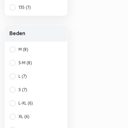
Mavi-Lacivert (1)
135 (7)
Siyah-Gri (1)
Siyah-Mavi (1)
Beden
Turuncu_Siyah (1)
M (8)
Turuncu-Gri (1)
S-M (8)
Yeşil (Haki) (1)
L (7)
Yeşil-Gri (1)
S (7)
L-XL (6)
XL (6)