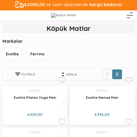
₺2000,00
ve üzeri siparişlerde
kargo bedava!
Köpük Matlar
Markalar
Evolite
Ferrino
FİLTRELE
SIRALA
Evolite
Evolite
Evolite Pilates Yoga Matı
Evolite Namaz Matı
₺405,00
₺336,00
Evolite
Evolite