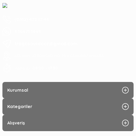
(0312) 473 17 44
5364753945
tragosoutdoor@gmail.com
ATA MAH. LİZBON CAD. NO: 93 A ÇANKAYA/ ANKARA
09:00 - 17:30
Hafta içi :
Kurumsal
Kategoriler
Alışveriş