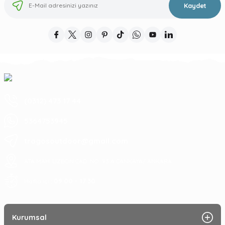
Kaydet
(0312) 473 17 44
5364753945
tragosoutdoor@gmail.com
ATA MAH. LİZBON CAD. NO: 93 A ÇANKAYA/ ANKARA
09:00 - 17:30
Hafta içi :
Kurumsal