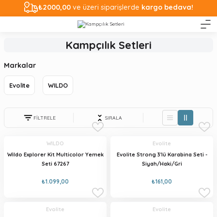
₺2000,00
ve üzeri siparişlerde
kargo bedava!
Kampçılık Setleri
Markalar
Evolite
WILDO
FİLTRELE
SIRALA
WILDO
Evolite
Wildo Explorer Kit Multicolor Yemek
Evolite Strong 3'lü Karabina Seti -
Seti 67267
Siyah/Haki/Gri
₺1.099,00
₺161,00
Evolite
Evolite