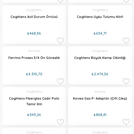
Coghlans
Coghlans
Coghlans Acil Durum Örtüsü
Coghlans Uyku Tulumu Kılıfı
₺468,96
₺634,71
Ferrino
Coghlans
Ferrino Proxes 3/4 Ön Güneşlik
Coghlans Büyük Kamp Cibinliği
₺4.310,70
₺2.474,56
Coghlans
Kovea
Coghlans Fiberglas Çadır Polü
Kovea Gas P- Adaptör (Çift Çıkış)
Tamir Kiti
₺549,26
₺868,41
Coghlans
Coghlans