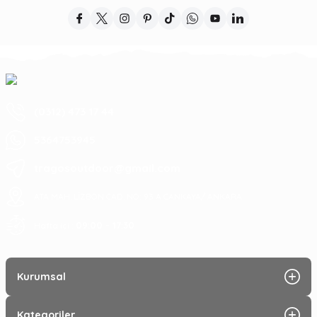
(0312) 473 17 44
5364753945
tragosoutdoor@gmail.com
ATA MAH. LİZBON CAD. NO: 93 A ÇANKAYA/ ANKARA
09:00 - 17:30
Hafta içi :
Kurumsal
Kategoriler