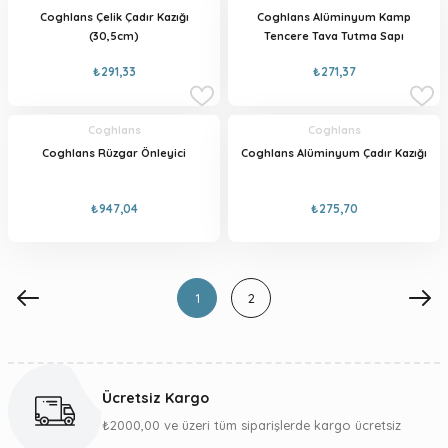
Coghlans Çelik Çadır Kazığı
Coghlans Alüminyum Kamp
(30,5cm)
Tencere Tava Tutma Sapı
₺291,33
₺271,37
Coghlans
Coghlans
Coghlans Rüzgar Önleyici
Coghlans Alüminyum Çadır Kazığı
₺947,04
₺275,70
1
2
Ücretsiz Kargo
₺2000,00 ve üzeri tüm siparişlerde kargo ücretsiz