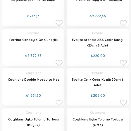
₺243,13
₺9.772,46
Ferrino
Evolite
Ferrino Canopy 4 Ön Güneşlik
Evolite Arancio ABS Çadır Kazığı
-23cm 6 Adet
₺8.372,63
₺220,00
Coghlans
Evolite
Coghlans Double Mosquito Net
Evolite Çelik Çadır Kazığı 20cm 6
Adet
₺1.231,60
₺205,00
Coghlans
Coghlans
Coghlans Uyku Tulumu Torbası
Coghlans Uyku Tulumu Torbası
(Büyük)
(Orta)