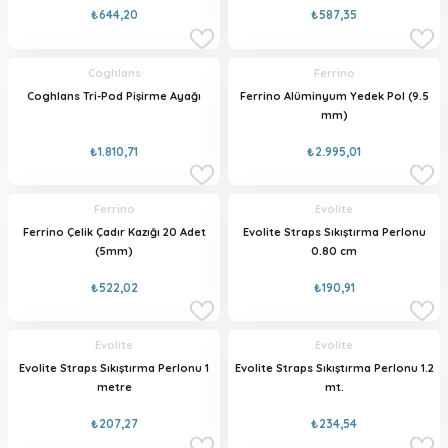
₺644,20
₺587,35
Coghlans
Ferrino
Coghlans Tri-Pod Pişirme Ayağı
Ferrino Alüminyum Yedek Pol (9.5
mm)
₺1.810,71
₺2.995,01
Ferrino
Evolite
Ferrino Çelik Çadır Kazığı 20 Adet
Evolite Straps Sıkıştırma Perlonu
(5mm)
0.80 cm
₺522,02
₺190,91
Evolite
Evolite
Evolite Straps Sıkıştırma Perlonu 1
Evolite Straps Sıkıştırma Perlonu 1.2
metre
mt.
₺207,27
₺234,54