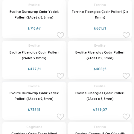
Evolite
Ferrino
Evolite Durawrap Çadır Yedek
Ferrino Fiberglas Çadır Polleri (2 x
Polleri (2Adet x 8,5mm)
11mm)
₺716,47
₺661,71
Evolite
Evolite
Evolite Fiberglas Çadır Polleri
Evolite Fiberglas Çadır Polleri
(2Adet x 11mm)
(2Adet x 9,5mm)
₺477,61
₺408,15
Evolite
Evolite
Evolite Durawrap Çadır Yedek
Evolite Fiberglas Çadır Polleri
Polleri (2Adet x 9,5mm)
(2Adet x 8,5mm)
₺738,15
₺369,07
Coghlans
Ferrino
Coghlans Çadır Tente Klipsi
Ferrino Canopy 5 Ön Güneşlik