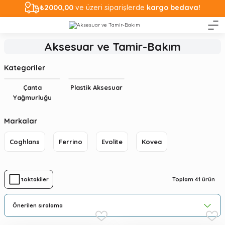
₺2000,00
ve üzeri siparişlerde
kargo bedava!
Aksesuar ve Tamir-Bakım
Kategoriler
Çanta
Plastik Aksesuar
Yağmurluğu
Markalar
Coghlans
Ferrino
Evolite
Kovea
Toplam 41 ürün
Stoktakiler