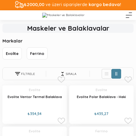
₺2000,00
ve üzeri siparişlerde
kargo bedava!
Maskeler ve Balaklavalar
Markalar
Evolite
Ferrino
FİLTRELE
SIRALA
Evolite
Evolite
Evolite Ventor Termal Balaklava
Evolite Polar Balaklava - Haki
₺354,54
₺435,27
Evolite
Ferrino