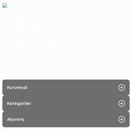
(0312) 473 17 44
5364753945
tragosoutdoor@gmail.com
ATA MAH. LİZBON CAD. NO: 93 A ÇANKAYA/ ANKARA
09:00 - 17:30
Hafta içi :
Kurumsal
Kategoriler
Alışveriş