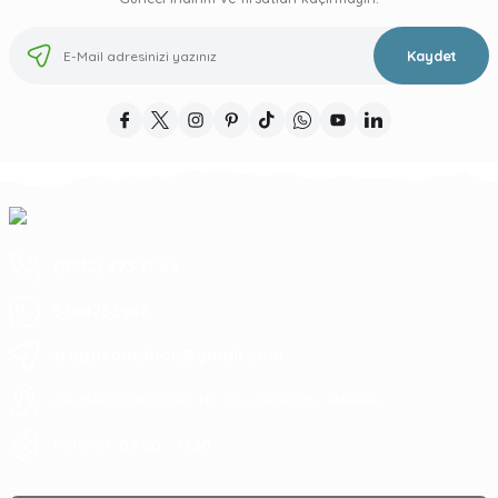
Kaydet
(0312) 473 17 44
5364753945
tragosoutdoor@gmail.com
ATA MAH. LİZBON CAD. NO: 93 A ÇANKAYA/ ANKARA
09:00 - 17:30
Hafta içi :