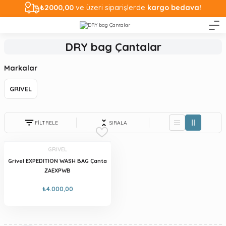
₺2000,00
ve üzeri siparişlerde
kargo bedava!
DRY bag Çantalar
Markalar
GRIVEL
FİLTRELE
SIRALA
GRIVEL
Grivel EXPEDITION WASH BAG Çanta
ZAEXPWB
₺4.000,00