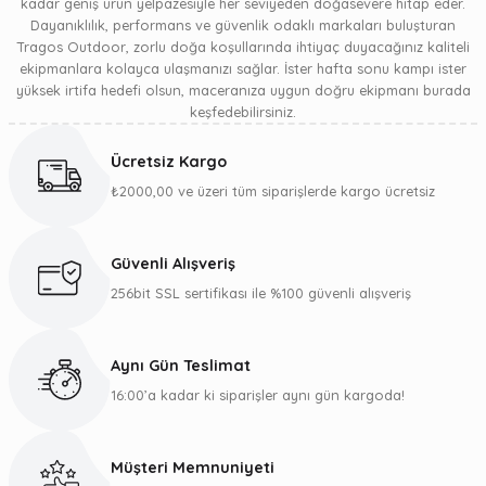
kadar geniş ürün yelpazesiyle her seviyeden doğasevere hitap eder.
CAMP Alpinist Pro – Auto / Semi-Auto Krampon (Ref. 2449)
CT Universal Sikke Steel Piton
CT Universal Sikke Steel Piton Hard
Dayanıklılık, performans ve güvenlik odaklı markaları buluşturan
Tragos Outdoor, zorlu doğa koşullarında ihtiyaç duyacağınız kaliteli
ekipmanlara kolayca ulaşmanızı sağlar. İster hafta sonu kampı ister
₺12.719,57
₺660,00
₺799,00
yüksek irtifa hedefi olsun, maceranıza uygun doğru ekipmanı burada
keşfedebilirsiniz.
CAMP
Yeni
Yeni
CT
CT
Faders U - V Profil Sikke
CAMP Yumuşak Universal Sikke – 12.5 cm
CT Bıçak Sikke
CT Bıçak Sikke
Ücretsiz Kargo
₺2000,00 ve üzeri tüm siparişlerde kargo ücretsiz
₺750,00
₺1.192,28
₺640,00
₺640,00
Güvenli Alışveriş
CAMP
Yeni
AUSTRIALPIN
256bit SSL sertifikası ile %100 güvenli alışveriş
CAMP Ultimate Reality Piton – Sikke (Ref. 3038)
Austrialpin ROCKIT Straight Gate Kilitlemesiz Karabina
₺815,00
₺415,00
Aynı Gün Teslimat
16:00’a kadar ki siparişler aynı gün kargoda!
CAMP
Yeni
AUSTRIALPIN
CAMP Knifeblade Sikke – 9 cm (Ref. 0089-9)
AustriAlpin HMS RONDO alloy screwlock all matte black anod. | 23kN
Müşteri Memnuniyeti