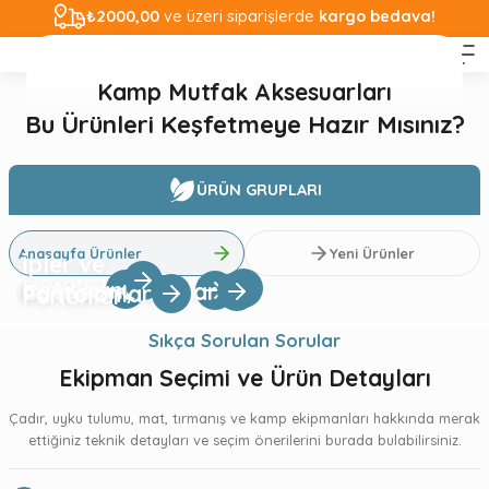
₺2000,00
ve üzeri siparişlerde
kargo bedava!
CAMP
Termos, Şişe ve Su Torbaları
Matlar, Yataklar ve Kampetler
Kamp Mutfak Aksesuarları
Keşiflerinizi daha hafif, daha güvenli ve güçlü hale getirin.
Bu Ürünleri Keşfetmeye Hazır Mısınız?
ÜRÜN GRUPLARI
GRIVEL
Profesyonel dağcılığın güçlü adı.
Anasayfa Ürünler
Yeni Ürünler
İpler ve
Emniyet Kemerleri
Kasklar
Kafa Lambaları
Outdoor Çantalar
Pantolonlar
Perlonlar
Ferrino
CT
Sıkça Sorulan Sorular
Yeni
GRIVEL
Yeni
GRIVEL
Her tırmanışta maksimum güvenlik ve performans.
Grivel Stealth Dağcılık Kaskı HESTE.YEL
Grivel Crampon Acess. Crampons Crown
Ekipman Seçimi ve Ürün Detayları
Çadır, uyku tulumu, mat, tırmanış ve kamp ekipmanları hakkında merak
₺7.000,00
₺800,00
ettiğiniz teknik detayları ve seçim önerilerini burada bulabilirsiniz.
AUSTRIALPIN
Yeni
GRIVEL
Yeni
Yeni
GRIVEL
GRIVEL