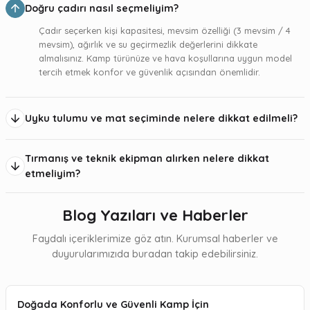
Alpin gücü, maksimum dayanıklılık.
Doğru çadırı nasıl seçmeliyim?
Grivel MUTANT Hafif Dağcılık Kaskı HEMUT Beyaz
Grivel Acess. Ice Axe Trigger Aksesuar
GRIVEL HELP KARABINA RSK15BH
Çadır seçerken kişi kapasitesi, mevsim özelliği (3 mevsim / 4
mevsim), ağırlık ve su geçirmezlik değerlerini dikkate
₺7.400,00
₺1.200,00
₺750,00
almalısınız. Kamp türünüze ve hava koşullarına uygun model
TENAYA
tercih etmek konfor ve güvenlik açısından önemlidir.
Yeni
GRIVEL
Yeni
BEAL
Zorlu rotalarda üstün kontrol ve dengeli güç.
Grivel Stealth Dağcılık Kaskı HESTE.WHI
BEAL BE LINK A VIS KARABINA
Uyku tulumu ve mat seçiminde nelere dikkat edilmeli?
₺7.000,00
₺1.100,00
FERRINO
Tırmanış ve teknik ekipman alırken nelere dikkat
İtalyan tasarımıyla zorlu doğa koşullarına hazır ekipmanlar.
Yeni
GRIVEL
Yeni
GRIVEL
etmeliyim?
Grivel MUTANT Hafif Dağcılık Kaskı HEMUT M/L
Grivel Scream Belayer Emniyet Plakası RTSCREAM
Blog Yazıları ve Haberler
₺7.400,00
₺1.600,00
Faydalı içeriklerimize göz atın. Kurumsal haberler ve
duyurularımızıda buradan takip edebilirsiniz.
Yeni
CAMP
Yeni
GRIVEL
CAMP SPEED COMP BEYAZ KASK
Grivel 2X8 Figure 8 İniş ve Emniyet Aleti (Model RT8+)
Doğada Konforlu ve Güvenli Kamp İçin