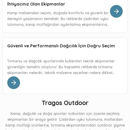
₺6.500,00
₺1.099,00
İhtiyacınız Olan Ekipmanlar
Kamp malzemeleri seçimi, doğada konforlu ve güvenli bir
Yeni
CAMP
Yeni
CT
deneyim yaşamanın temelidir. Bu rehberde çadırdan uyku
CAMP Ikon Nova Tırmanış Kaskı (Kadın) – Fuşya
CT SALTO SG Mavi/Gri Karabina – Hafif Alaşımlı Vidalı Kilitli D-Şekil
tulumuna, kamp mutfağından aydınlatma ekipmanlarına
kadar ihtiyacınız olan temel kamp ekipmanlarını ve doğru
seçim yapmanın püf noktalarını bulabilirsiniz.
₺4.500,00
₺850,00
Güvenli ve Performanslı Dağcılık İçin Doğru Seçim
Yeni
CAMP
Yeni
CT
CAMP Ikon Nova Tırmanış Kaskı- JADE
CT Nimble Evo SG – Vidalı Kilitli D-Shape Karabina
Tırmanış ve dağcılık sporlarında kullanılan teknik ekipmanlar
güvenliğin temelini oluşturur. Bu kapsamlı rehberde tırmanış
ekipmanları nelerdir, teknik malzeme seçerken nelere dikkat
₺4.500,00
₺1.100,00
edilmelidir ve dağcılık ekipmanlarında güvenlik standartları
neden önemlidir sorularının yanıtlarını bulabilirsiniz.
CAMP
Yeni
CT
CAMP Blade Runner – Teknik Buz Kramponu (Ref. 037803)
CT Connect Axis Big Size – Vidalı Kilitli HMS Karabina (Climbing Technology)
Tragos Outdoor
₺15.200,00
₺1.290,00
Kamp, dağcılık ve doğa sporları tutkunları için özenle seçilmiş
ekipmanları bir araya getirir. Çadırdan uyku tulumuna, matlardan
kamp mutfağı ürünlerine, tırmanış ekipmanlarından outdoor giyime
CAMP
Yeni
Yeni
CT
CT