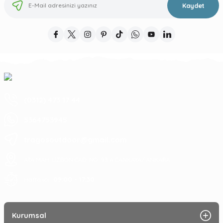
Kaydet
(0312) 473 17 44
5364753945
tragosoutdoor@gmail.com
ATA MAH. LİZBON CAD. NO: 93 A ÇANKAYA/ ANKARA
09:00 - 17:30
Hafta içi :
Kurumsal