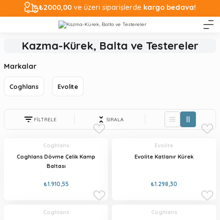
₺2000,00
ve üzeri siparişlerde
kargo bedava!
Kazma-Kürek, Balta ve Testereler
Markalar
Coghlans
Evolite
FİLTRELE
SIRALA
Coghlans
Evolite
Coghlans Dövme Çelik Kamp
Evolite Katlanır Kürek
Baltası
₺1.910,55
₺1.298,30
Coghlans
Coghlans