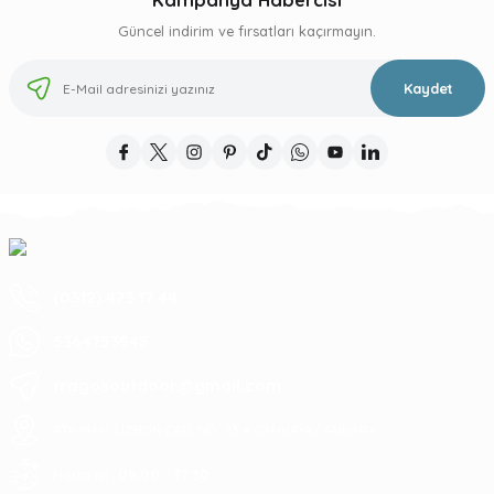
Güncel indirim ve fırsatları kaçırmayın.
Kaydet
(0312) 473 17 44
5364753945
tragosoutdoor@gmail.com
ATA MAH. LİZBON CAD. NO: 93 A ÇANKAYA/ ANKARA
09:00 - 17:30
Hafta içi :