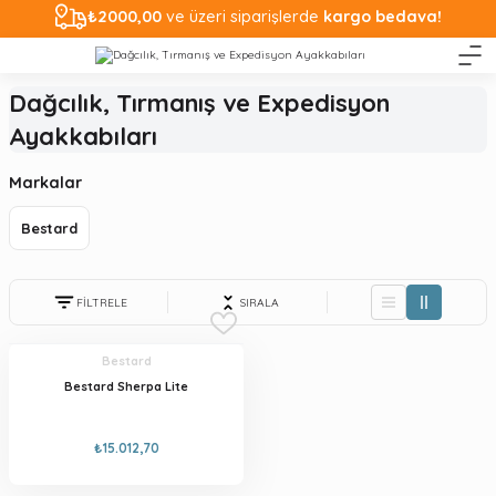
₺2000,00
ve üzeri siparişlerde
kargo bedava!
Dağcılık, Tırmanış ve Expedisyon
Ayakkabıları
Markalar
Bestard
FİLTRELE
SIRALA
Bestard
Bestard Sherpa Lite
₺15.012,70