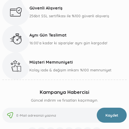
Ürün açıklamasında eksik bilgiler bulunuyor.
Güvenli Alışveriş
Ürün bilgilerinde hatalar bulunuyor.
256bit SSL sertifikası ile %100 güvenli alışveriş
Ürün fiyatı diğer sitelerden daha pahalı.
Bu ürüne benzer farklı alternatifler olmalı.
Aynı Gün Teslimat
16:00’a kadar ki siparişler aynı gün kargoda!
Müşteri Memnuniyeti
Gönder
Kolay iade & değişim imkanı %100 memnuniyet
Kampanya Habercisi
Güncel indirim ve fırsatları kaçırmayın.
Kaydet