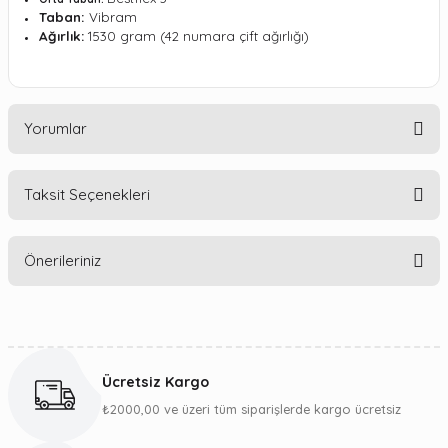
Taban:
Vibram
Ağırlık:
1530 gram (42 numara çift ağırlığı)
Yorumlar
Taksit Seçenekleri
Bu ürüne ilk yorumu siz yapın!
Önerileriniz
Yorum Yaz
Bu ürünün fiyat bilgisi, resim, ürün açıklamalarında ve diğer
konularda yetersiz gördüğünüz noktaları öneri formunu
kullanarak tarafımıza iletebilirsiniz.
Ücretsiz Kargo
Görüş ve önerileriniz için teşekkür ederiz.
₺2000,00 ve üzeri tüm siparişlerde kargo ücretsiz
Ürün resmi kalitesiz, bozuk veya görüntülenemiyor.