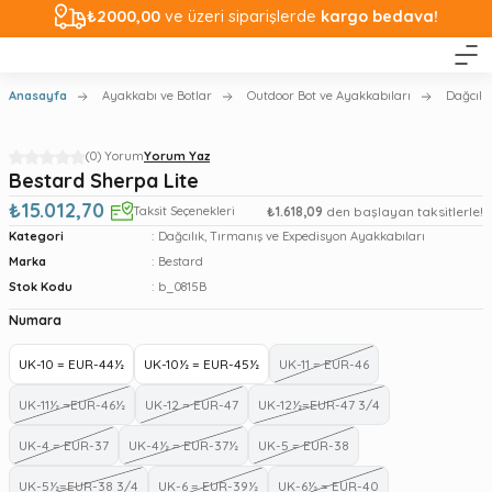
₺2000,00
ve üzeri siparişlerde
kargo bedava!
Anasayfa
Ayakkabı ve Botlar
Outdoor Bot ve Ayakkabıları
Dağcılı
(0) Yorum
Yorum Yaz
Bestard Sherpa Lite
₺15.012,70
Taksit Seçenekleri
₺1.618,09
den başlayan taksitlerle!
Kategori
Dağcılık, Tırmanış ve Expedisyon Ayakkabıları
Marka
Bestard
Stok Kodu
b_0815B
Numara
UK-10 = EUR-44½
UK-10½ = EUR-45½
UK-11 = EUR-46
UK-11½ =EUR-46½
UK-12 = EUR-47
UK-12½=EUR-47 3/4
UK-4 = EUR-37
UK-4½ = EUR-37½
UK-5 = EUR-38
UK-5½=EUR-38 3/4
UK-6 = EUR-39½
UK-6½ = EUR-40