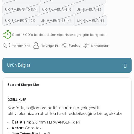
UK-7 = EUR-40 3/4
UK-7½ = EUR-41½
UK-8 = EUR-42
UK-8½ = EUR-42½
UK-9 = EUR-43 1/4
UK-9½ = EUR-44
Saat 16:00’a kadar ki tüm siparişler aynı gün kargoda!
Paylaş
Yorum Yaz
Tavsiye Et
Karşılaştır
Ürün Bilgisi
Bestard Sherpa Lite
ÖZELLİKLER
Konforlu, sağlam ve hafif tasarımıyla çok çeşitli
aktivitelerinizde rahatlıkla tercih edebileceğiniz bir ayakkabı
Üst Kısım:
2,6 mm PERWANGER deri
Astar:
Gore-tex
Bestflex 3
Orta Taban: