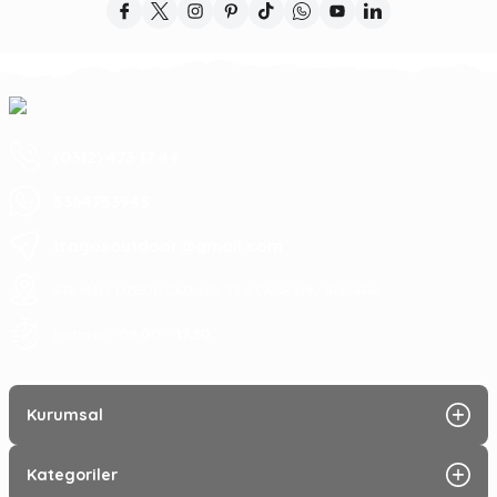
(0312) 473 17 44
5364753945
tragosoutdoor@gmail.com
ATA MAH. LİZBON CAD. NO: 93 A ÇANKAYA/ ANKARA
09:00 - 17:30
Hafta içi :
Kurumsal
Kategoriler