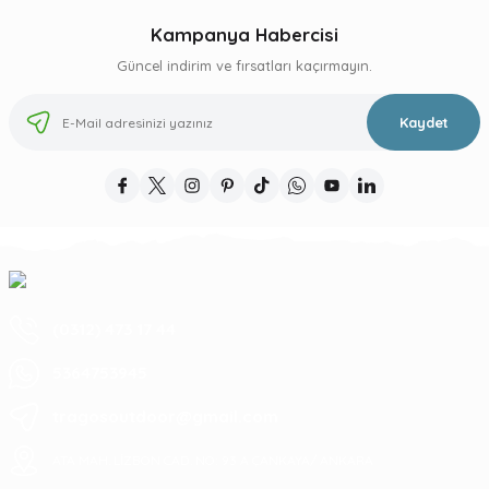
Kampanya Habercisi
Güncel indirim ve fırsatları kaçırmayın.
Kaydet
(0312) 473 17 44
5364753945
tragosoutdoor@gmail.com
ATA MAH. LİZBON CAD. NO: 93 A ÇANKAYA/ ANKARA