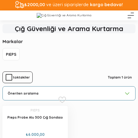
₺2000,00
ve üzeri siparişlerde
kargo bedava!
Çığ Güvenliği ve Arama Kurtarma
Markalar
PIEPS
Toplam 1 ürün
Stoktakiler
PIEPS
Pieps Probe Alu 300 Çığ Sondası
₺6.000,00