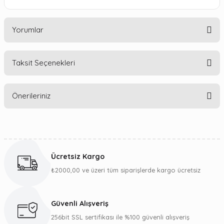
Yorumlar
Taksit Seçenekleri
Bu ürüne ilk yorumu siz yapın!
Önerileriniz
Yorum Yaz
Bu ürünün fiyat bilgisi, resim, ürün açıklamalarında ve diğer
konularda yetersiz gördüğünüz noktaları öneri formunu
kullanarak tarafımıza iletebilirsiniz.
Ücretsiz Kargo
Görüş ve önerileriniz için teşekkür ederiz.
₺2000,00 ve üzeri tüm siparişlerde kargo ücretsiz
Ürün resmi kalitesiz, bozuk veya görüntülenemiyor.
Ürün açıklamasında eksik bilgiler bulunuyor.
Güvenli Alışveriş
Ürün bilgilerinde hatalar bulunuyor.
256bit SSL sertifikası ile %100 güvenli alışveriş