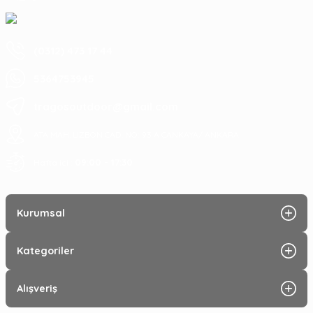
(0312) 473 17 44
5364753945
tragosoutdoor@gmail.com
ATA MAH. LİZBON CAD. NO: 93 A ÇANKAYA/ ANKARA
09:00 - 17:30
Hafta içi :
Kurumsal
Kategoriler
Alışveriş