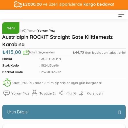
₺2000,00
ve üzeri siparişlerde
kargo bedava!
Yeni
(0) Yorum
Yorum Yaz
Austrialpin ROCKIT Straight Gate Kilitlemesiz
Karabina
₺415,00
Taksit Seçenekleri
₺44,73
den başlayan taksitlerle!
Marka
AUSTRIALPIN
Stok Kodu
5f24d5ae86
Barkod Kodu
252789Ao972
Saat 16:00’a kadar ki tüm siparişler aynı gün kargoda!
Paylaş
Yorum Yaz
Tavsiye Et
Karşılaştır
Ürün Bilgisi