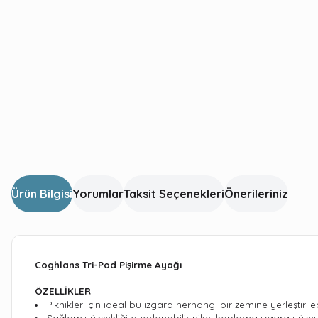
Ürün Bilgisi
Yorumlar
Taksit Seçenekleri
Önerileriniz
Coghlans Tri-Pod Pişirme Ayağı
ÖZELLİKLER
Piknikler için ideal bu ızgara herhangi bir zemine yerleştirileb