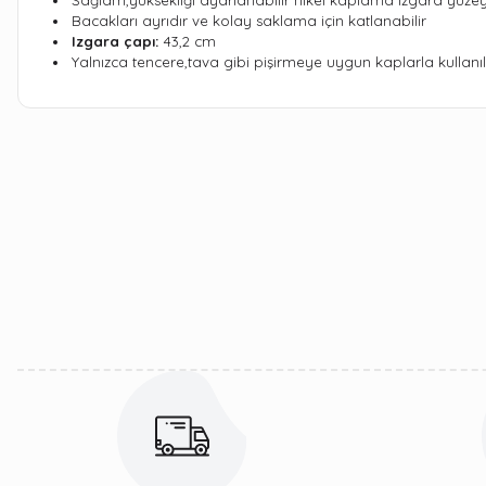
Sağlam,yüksekliği ayarlanabilir nikel kaplama ızgara yüzeyi 
Bacakları ayrıdır ve kolay saklama için katlanabilir
Izgara çapı:
43,2 cm
Yalnızca tencere,tava gibi pişirmeye uygun kaplarla kullanıl
Bu ürünün fiyat bilgisi, resim, ürün açıklamalarında ve diğer kon
Görüş ve önerileriniz için teşekkür ederiz.
Ürün resmi kalitesiz, bozuk veya görüntülenemiyor.
Ürün açıklamasında eksik bilgiler bulunuyor.
Ürün bilgilerinde hatalar bulunuyor.
Ürün fiyatı diğer sitelerden daha pahalı.
Bu ürüne benzer farklı alternatifler olmalı.