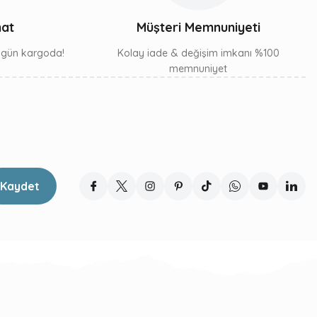
mat
Müşteri Memnuniyeti
ı gün kargoda!
Kolay iade & değişim imkanı %100
memnuniyet
Kaydet