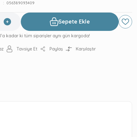
056389093409
Sepete Ekle
0’a kadar ki tüm siparişler aynı gün kargoda!
az
Tavsiye Et
Paylaş
Karşılaştır