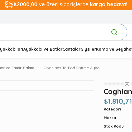
₺2000,00
ve üzeri siparişlerde
kargo bedava!
yakkabıları
Ayakkabı ve Botlar
Çantalar
Giysiler
Kamp ve Seyaha
uar ve Tamir-Bakım
Coghlans Tri-Pod Pişirme Ayağı
(0)
Coghlan
₺1.810,71
Kategori
Marka
Stok Kodu