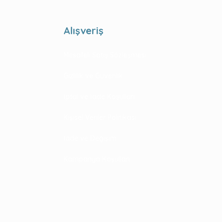
Alışveriş
Mesafeli Satış Sözleşmesi
Gizlilik ve Güvenlik
İptal ve İade Koşulları
Kişisel Veriler Politikası
İade ve Değişim
Kampanya Koşulları