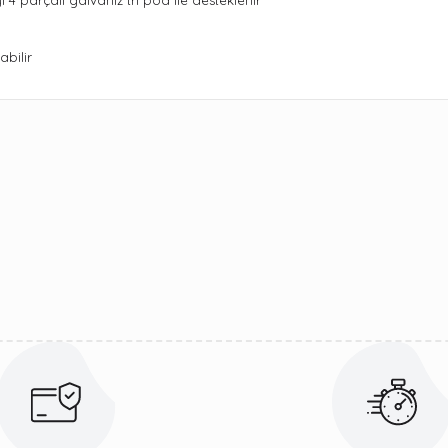
4 parçalı galvaniz tri pod ile desteklenir
abilir
ularda yetersiz gördüğünüz noktaları öneri formunu kullanarak tarafımıza 
Bu ürüne ilk yorumu siz yapın!
Yorum Yaz