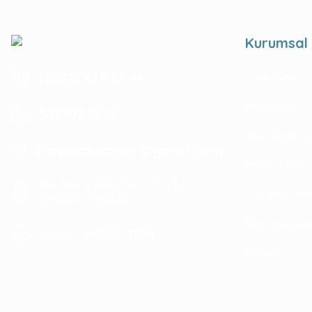
Kurumsal
(0312) 473 17 44
Hakkımızda
Mağazamız
5364753945
İletişim Bilgile
tragosoutdoor@gmail.com
İletişim Formu
ATA MAH. LİZBON CAD. NO: 93 A
Havale Bildir
ÇANKAYA/ ANKARA
Kurumsal Sipa
09:00 - 17:30
Hafta içi :
Haberler