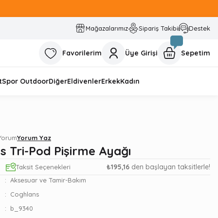
Mağazalarımız
Sipariş Takibi
Destek
Favorilerim
Üye Girişi
Sepetim
t
Spor Outdoor
Diğer
Eldivenler
Erkek
Kadın
 Yorum
Yorum Yaz
s Tri-Pod Pişirme Ayağı
₺195,16
den başlayan taksitlerle!
Taksit Seçenekleri
Aksesuar ve Tamir-Bakım
Coghlans
b_9340