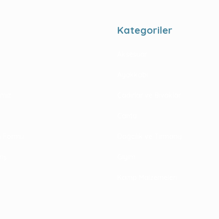
Kategoriler
Aksesuar
Ayakkabı
rimiz
Çadırlar ve Bivaklar
Çanta
im Formu
Dağcılık ve Tırmanış
riş
Giyim
Kamp Malzemeleri