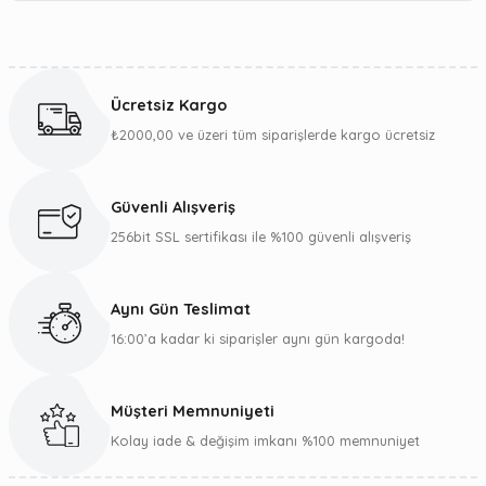
Yorum Yaz
Bu ürünün fiyat bilgisi, resim, ürün açıklamalarında ve diğer
konularda yetersiz gördüğünüz noktaları öneri formunu
kullanarak tarafımıza iletebilirsiniz.
Ücretsiz Kargo
Görüş ve önerileriniz için teşekkür ederiz.
₺2000,00 ve üzeri tüm siparişlerde kargo ücretsiz
Ürün resmi kalitesiz, bozuk veya görüntülenemiyor.
Ürün açıklamasında eksik bilgiler bulunuyor.
Güvenli Alışveriş
Ürün bilgilerinde hatalar bulunuyor.
256bit SSL sertifikası ile %100 güvenli alışveriş
Ürün fiyatı diğer sitelerden daha pahalı.
Bu ürüne benzer farklı alternatifler olmalı.
Aynı Gün Teslimat
16:00’a kadar ki siparişler aynı gün kargoda!
Müşteri Memnuniyeti
Gönder
Kolay iade & değişim imkanı %100 memnuniyet