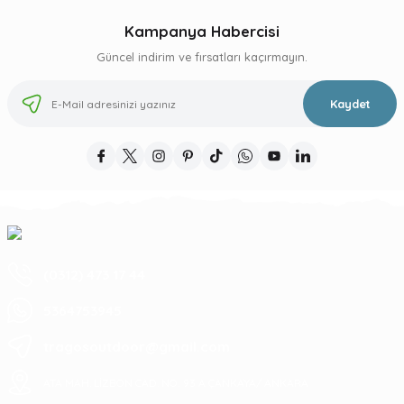
Kampanya Habercisi
Güncel indirim ve fırsatları kaçırmayın.
Kaydet
(0312) 473 17 44
5364753945
tragosoutdoor@gmail.com
ATA MAH. LİZBON CAD. NO: 93 A ÇANKAYA/ ANKARA