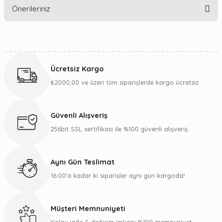
Önerileriniz
Yorum Yaz
Bu ürünün fiyat bilgisi, resim, ürün açıklamalarında ve diğer
konularda yetersiz gördüğünüz noktaları öneri formunu
kullanarak tarafımıza iletebilirsiniz.
Ücretsiz Kargo
Görüş ve önerileriniz için teşekkür ederiz.
₺2000,00 ve üzeri tüm siparişlerde kargo ücretsiz
Ürün resmi kalitesiz, bozuk veya görüntülenemiyor.
Ürün açıklamasında eksik bilgiler bulunuyor.
Güvenli Alışveriş
Ürün bilgilerinde hatalar bulunuyor.
256bit SSL sertifikası ile %100 güvenli alışveriş
Ürün fiyatı diğer sitelerden daha pahalı.
Bu ürüne benzer farklı alternatifler olmalı.
Aynı Gün Teslimat
16:00’a kadar ki siparişler aynı gün kargoda!
Müşteri Memnuniyeti
Gönder