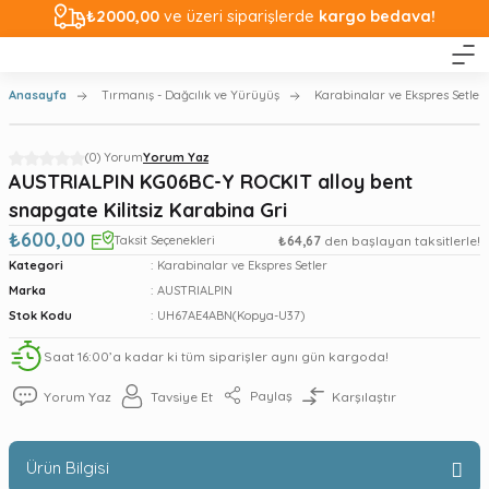
₺2000,00
ve üzeri siparişlerde
kargo bedava!
Anasayfa
Tırmanış - Dağcılık ve Yürüyüş
Karabinalar ve Ekspres Setler
(0) Yorum
Yorum Yaz
AUSTRIALPIN KG06BC-Y ROCKIT alloy bent
snapgate Kilitsiz Karabina Gri
₺600,00
Taksit Seçenekleri
₺64,67
den başlayan taksitlerle!
Kategori
Karabinalar ve Ekspres Setler
Marka
AUSTRIALPIN
Stok Kodu
UH67AE4ABN(Kopya-U37)
Saat 16:00’a kadar ki tüm siparişler aynı gün kargoda!
Paylaş
Yorum Yaz
Tavsiye Et
Karşılaştır
Ürün Bilgisi