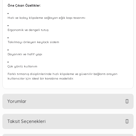
Öne Çıkan Özellikler:
Hızlı ve kolay klipsleme sağlayan eğik kapı tasarımı
Ergonomik ve dengeli tutuş
Takılmayı önleyen keylock sistem
Dayanıklı ve hafif yapı
Çok yönlü kullanım
Farklı tırmanış disiplinlerinde hızlı klipsleme ve güvenilir bağlantı arayan
kullanıcılar için ideal bir karabina modelidir.
Yorumlar
Taksit Seçenekleri
Bu ürüne ilk yorumu siz yapın!