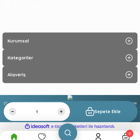
ATA MAH. LİZBON CAD. NO: 93 A ÇANKAYA/ ANKARA
09:00 - 17:30
Hafta içi :
Kurumsal
Kategoriler
Alışveriş
2025 © Tüm hakları saklıdır. Kredi kartı bilgileriniz 256 bit SSL sertifikası ile
%100 güvende!
Sepete Ekle
ideasoft
ile
e-
hazırlandı.
ticaret
0
paketleri