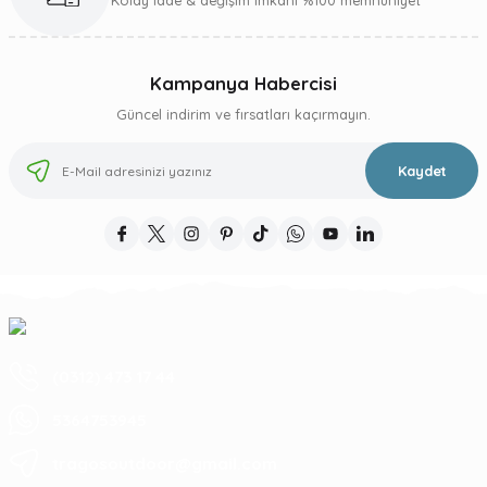
Kolay iade & değişim imkanı %100 memnuniyet
Kampanya Habercisi
Güncel indirim ve fırsatları kaçırmayın.
Kaydet
(0312) 473 17 44
5364753945
tragosoutdoor@gmail.com