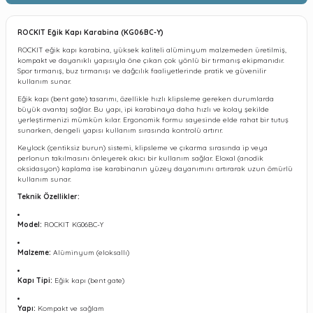
ROCKIT Eğik Kapı Karabina (KG06BC-Y)
ROCKIT eğik kapı karabina, yüksek kaliteli alüminyum malzemeden üretilmiş,
kompakt ve dayanıklı yapısıyla öne çıkan çok yönlü bir tırmanış ekipmanıdır.
Spor tırmanış, buz tırmanışı ve dağcılık faaliyetlerinde pratik ve güvenilir
kullanım sunar.
Eğik kapı (bent gate) tasarımı, özellikle hızlı klipsleme gereken durumlarda
büyük avantaj sağlar. Bu yapı, ipi karabinaya daha hızlı ve kolay şekilde
yerleştirmenizi mümkün kılar. Ergonomik formu sayesinde elde rahat bir tutuş
sunarken, dengeli yapısı kullanım sırasında kontrolü artırır.
Keylock (çentiksiz burun) sistemi, klipsleme ve çıkarma sırasında ip veya
perlonun takılmasını önleyerek akıcı bir kullanım sağlar. Eloxal (anodik
oksidasyon) kaplama ise karabinanın yüzey dayanımını artırarak uzun ömürlü
kullanım sunar.
Teknik Özellikler:
Model:
ROCKIT KG06BC-Y
Malzeme:
Alüminyum (eloksallı)
Kapı Tipi:
Eğik kapı (bent gate)
Yapı:
Kompakt ve sağlam