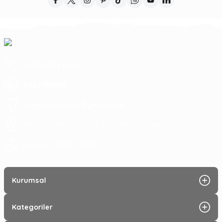
(0312) 473 17 44
5364753945
tragosoutdoor@gmail.com
ATA MAH. LİZBON CAD. NO: 93 A ÇANKAYA/ ANKARA
09:00 - 17:30
Hafta içi :
Kurumsal
Kategoriler