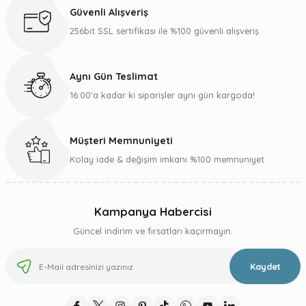
Ürün açıklamasında eksik bilgiler bulunuyor.
Güvenli Alışveriş
Ürün bilgilerinde hatalar bulunuyor.
256bit SSL sertifikası ile %100 güvenli alışveriş
Ürün fiyatı diğer sitelerden daha pahalı.
Bu ürüne benzer farklı alternatifler olmalı.
Aynı Gün Teslimat
16:00’a kadar ki siparişler aynı gün kargoda!
Müşteri Memnuniyeti
Gönder
Kolay iade & değişim imkanı %100 memnuniyet
Kampanya Habercisi
Güncel indirim ve fırsatları kaçırmayın.
Kaydet