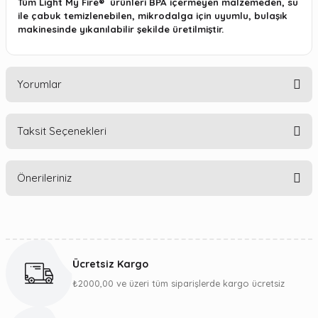
Tüm
Light My Fire®
ürünleri BPA içermeyen malzemeden, su
ile çabuk temizlenebilen, mikrodalga için uyumlu, bulaşık
makinesinde yıkanılabilir şekilde üretilmiştir.
Yorumlar
Taksit Seçenekleri
Bu ürüne ilk yorumu siz yapın!
Önerileriniz
Yorum Yaz
Bu ürünün fiyat bilgisi, resim, ürün açıklamalarında ve diğer
konularda yetersiz gördüğünüz noktaları öneri formunu
kullanarak tarafımıza iletebilirsiniz.
Ücretsiz Kargo
Görüş ve önerileriniz için teşekkür ederiz.
₺2000,00 ve üzeri tüm siparişlerde kargo ücretsiz
Ürün resmi kalitesiz, bozuk veya görüntülenemiyor.