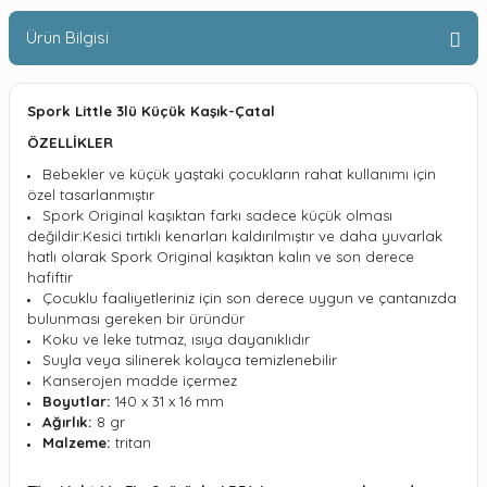
Ürün Bilgisi
Spork Little 3lü Küçük Kaşık-Çatal
ÖZELLİKLER
Bebekler ve küçük yaştaki çocukların rahat kullanımı için
özel tasarlanmıştır
Spork Original kaşıktan farkı sadece küçük olması
değildir:Kesici tırtıklı kenarları kaldırılmıştır ve daha yuvarlak
hatlı olarak Spork Original kaşıktan kalın ve son derece
hafiftir
Çocuklu faaliyetleriniz için son derece uygun ve çantanızda
bulunması gereken bir üründür
Koku ve leke tutmaz, ısıya dayanıklıdır
Suyla veya silinerek kolayca temizlenebilir
Kanserojen madde içermez
Boyutlar:
140 x 31 x 16 mm
Ağırlık:
8 gr
Malzeme:
tritan