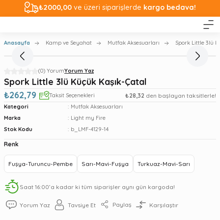
₺2000,00
ve üzeri siparişlerde
kargo bedava!
Anasayfa
Kamp ve Seyahat
Mutfak Aksesuarları
Spork Little 3lü 
(0) Yorum
Yorum Yaz
Spork Little 3lü Küçük Kaşık-Çatal
₺262,79
Taksit Seçenekleri
₺28,32
den başlayan taksitlerle!
Kategori
Mutfak Aksesuarları
Marka
Light my Fire
Stok Kodu
b_LMF-4129-14
Renk
Fuşya-Turuncu-Pembe
Sarı-Mavi-Fuşya
Turkuaz-Mavi-Sarı
Saat 16:00’a kadar ki tüm siparişler aynı gün kargoda!
Paylaş
Yorum Yaz
Tavsiye Et
Karşılaştır