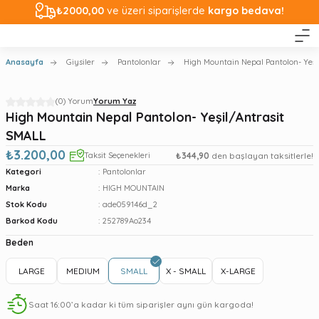
₺2000,00
ve üzeri siparişlerde
kargo bedava!
Anasayfa
Giysiler
Pantolonlar
High Mountain Nepal Pantolon- Yeşi
(0) Yorum
Yorum Yaz
High Mountain Nepal Pantolon- Yeşil/Antrasit
SMALL
₺3.200,00
Taksit Seçenekleri
₺344,90
den başlayan taksitlerle!
Kategori
Pantolonlar
Marka
HIGH MOUNTAIN
Stok Kodu
ade059146d_2
Barkod Kodu
252789Ao234
Beden
LARGE
MEDIUM
SMALL
X - SMALL
X-LARGE
Saat 16:00’a kadar ki tüm siparişler aynı gün kargoda!