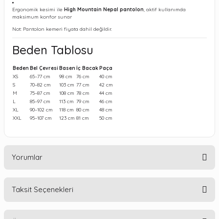
Ergonomik kesimi ile
High Mountain Nepal pantolon
, aktif kullanımda
maksimum konfor sunar
Not: Pantolon kemeri fiyata dahil değildir.
Beden Tablosu
Beden
Bel Çevresi
Basen
İç Bacak
Paça
XS
65–77 cm
98 cm
76 cm
40 cm
S
70–82 cm
103 cm
77 cm
42 cm
M
75–87 cm
108 cm
78 cm
44 cm
L
85–97 cm
113 cm
79 cm
46 cm
XL
90–102 cm
118 cm
80 cm
48 cm
XXL
95–107 cm
123 cm
81 cm
50 cm
Yorumlar
Taksit Seçenekleri
Bu ürüne ilk yorumu siz yapın!