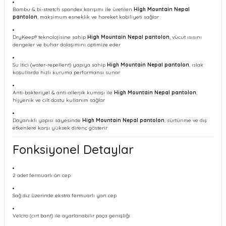
Bambu & bi-stretch spandex karışımı ile üretilen
High Mountain Nepal
pantolon
, maksimum esneklik ve hareket kabiliyeti sağlar
DryKeep® teknolojisine sahip
High Mountain Nepal pantolon
, vücut ısısını
dengeler ve buhar dolaşımını optimize eder
Su itici (water-repellent) yapıya sahip
High Mountain Nepal pantolon
, ıslak
koşullarda hızlı kuruma performansı sunar
Anti-bakteriyel & anti-allerjik kumaşı ile
High Mountain Nepal pantolon
,
hijyenik ve cilt dostu kullanım sağlar
Dayanıklı yapısı sayesinde
High Mountain Nepal pantolon
, sürtünme ve dış
etkenlere karşı yüksek direnç gösterir
Fonksiyonel Detaylar
2 adet fermuarlı ön cep
Sağ diz üzerinde ekstra fermuarlı yan cep
Velcro (cırt bant) ile ayarlanabilir paça genişliği