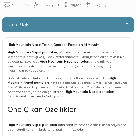
Paylaş
Yorum Yaz
Tavsiye Et
Karşılaştır
Ürün Bilgisi
High Mountain Nepal Teknik Outdoor Pantolon (4 Mevsim)
High Mountain Nepal pantolon
, dört mevsim kullanıma uygun olarak
tasarlanmış, hafifliği ve yüksek performans özellikleriyle öne çıkan teknik bir
outdoor pantolondur.
High Mountain Nepal pantolon
, anatomik kesimi
sayesinde vücudunuza mükemmel uyum sağlar ve hareket özgürlüğünü
maksimum seviyeye çıkarır.
Doğa aktiviteleri, trekking, kamp ve günlük kullanım için ideal olan
High
Mountain Nepal pantolon
; nefes alabilir yapısı, esnek kumaşı ve hızlı kuruma
özelliği ile zorlu koşullarda dahi üstün konfor sunar. Özellikle aktif kullanımda
performans arayanlar için geliştirilen
High Mountain Nepal pantolon
,
fonksiyonel detaylarıyla fark yaratır.
Öne Çıkan Özellikler
High Mountain Nepal pantolon
ultra hafif ve nefes alabilir kumaşı sayesinde
uzun süreli kullanımlarda terlemeyi minimize eder