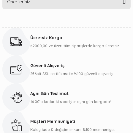
Önerileriniz
Yorum Yaz
Bu ürünün fiyat bilgisi, resim, ürün açıklamalarında ve diğer
konularda yetersiz gördüğünüz noktaları öneri formunu
kullanarak tarafımıza iletebilirsiniz.
Ücretsiz Kargo
Görüş ve önerileriniz için teşekkür ederiz.
₺2000,00 ve üzeri tüm siparişlerde kargo ücretsiz
Ürün resmi kalitesiz, bozuk veya görüntülenemiyor.
Ürün açıklamasında eksik bilgiler bulunuyor.
Güvenli Alışveriş
Ürün bilgilerinde hatalar bulunuyor.
256bit SSL sertifikası ile %100 güvenli alışveriş
Ürün fiyatı diğer sitelerden daha pahalı.
Bu ürüne benzer farklı alternatifler olmalı.
Aynı Gün Teslimat
16:00’a kadar ki siparişler aynı gün kargoda!
Müşteri Memnuniyeti
Gönder
Kolay iade & değişim imkanı %100 memnuniyet