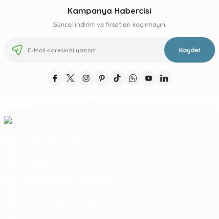
Kampanya Habercisi
Güncel indirim ve fırsatları kaçırmayın.
Kaydet
(0312) 473 17 44
5364753945
tragosoutdoor@gmail.com
ATA MAH. LİZBON CAD. NO: 93 A ÇANKAYA/ ANKARA