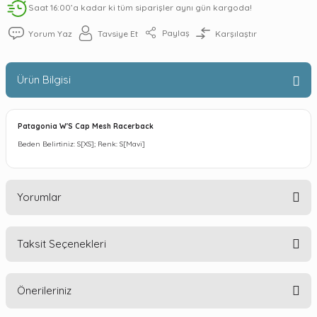
Saat 16:00’a kadar ki tüm siparişler aynı gün kargoda!
Paylaş
Yorum Yaz
Tavsiye Et
Karşılaştır
Ürün Bilgisi
Patagonia W'S Cap Mesh Racerback
Beden Belirtiniz: S[XS]; Renk: S[Mavi]
Yorumlar
Taksit Seçenekleri
Bu ürüne ilk yorumu siz yapın!
Önerileriniz
Yorum Yaz