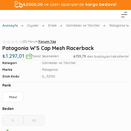
₺2000,00
ve üzeri siparişlerde
kargo bedava!
Anasayfa
Giysiler
Erkek
Gömlekler ve Tshirtler
Patagonia W'
(0) Yorum
Yorum Yaz
Patagonia W'S Cap Mesh Racerback
₺1.297,01
Taksit Seçenekleri
₺139,79
den başlayan taksitlerle!
Kategori
Gömlekler ve Tshirtler
Marka
Patagonia
Stok Kodu
b_32150
Renk
Mavi
Beden
S
XS