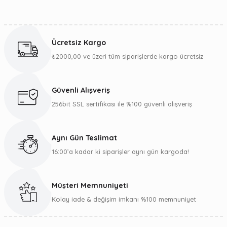
Bu ürünün fiyat bilgisi, resim, ürün açıklamalarında ve diğer
konularda yetersiz gördüğünüz noktaları öneri formunu
kullanarak tarafımıza iletebilirsiniz.
Ücretsiz Kargo
Görüş ve önerileriniz için teşekkür ederiz.
₺2000,00 ve üzeri tüm siparişlerde kargo ücretsiz
Ürün resmi kalitesiz, bozuk veya görüntülenemiyor.
Ürün açıklamasında eksik bilgiler bulunuyor.
Güvenli Alışveriş
Ürün bilgilerinde hatalar bulunuyor.
256bit SSL sertifikası ile %100 güvenli alışveriş
Ürün fiyatı diğer sitelerden daha pahalı.
Bu ürüne benzer farklı alternatifler olmalı.
Aynı Gün Teslimat
16:00’a kadar ki siparişler aynı gün kargoda!
Müşteri Memnuniyeti
Gönder
Kolay iade & değişim imkanı %100 memnuniyet