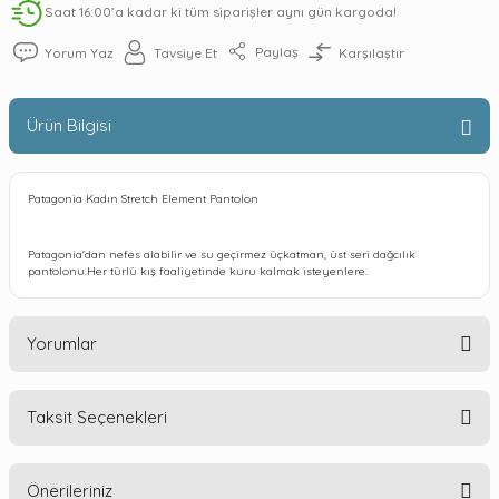
Saat 16:00’a kadar ki tüm siparişler aynı gün kargoda!
Paylaş
Yorum Yaz
Tavsiye Et
Karşılaştır
Ürün Bilgisi
Patagonia Kadın Stretch Element Pantolon
Patagonia'dan nefes alabilir ve su geçirmez üçkatman, üst seri dağcılık
pantolonu.Her türlü kış faaliyetinde kuru kalmak isteyenlere.
Yorumlar
Taksit Seçenekleri
Bu ürüne ilk yorumu siz yapın!
Önerileriniz