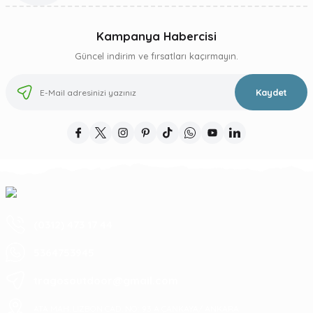
Kampanya Habercisi
Güncel indirim ve fırsatları kaçırmayın.
Kaydet
(0312) 473 17 44
5364753945
tragosoutdoor@gmail.com
ATA MAH. LİZBON CAD. NO: 93 A ÇANKAYA/ ANKARA