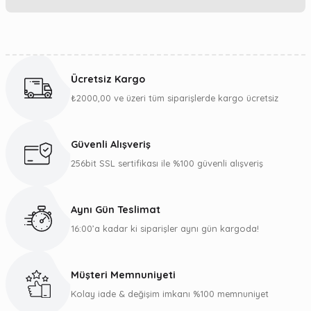
Yorum Yaz
Bu ürünün fiyat bilgisi, resim, ürün açıklamalarında ve diğer
konularda yetersiz gördüğünüz noktaları öneri formunu
kullanarak tarafımıza iletebilirsiniz.
Ücretsiz Kargo
Görüş ve önerileriniz için teşekkür ederiz.
₺2000,00 ve üzeri tüm siparişlerde kargo ücretsiz
Ürün resmi kalitesiz, bozuk veya görüntülenemiyor.
Ürün açıklamasında eksik bilgiler bulunuyor.
Güvenli Alışveriş
Ürün bilgilerinde hatalar bulunuyor.
256bit SSL sertifikası ile %100 güvenli alışveriş
Ürün fiyatı diğer sitelerden daha pahalı.
Bu ürüne benzer farklı alternatifler olmalı.
Aynı Gün Teslimat
16:00’a kadar ki siparişler aynı gün kargoda!
Müşteri Memnuniyeti
Gönder
Kolay iade & değişim imkanı %100 memnuniyet