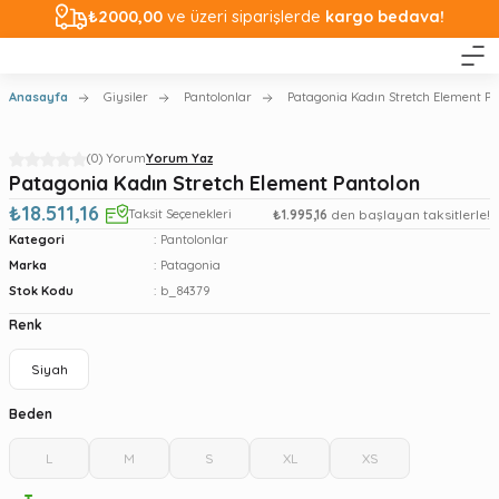
₺2000,00
ve üzeri siparişlerde
kargo bedava!
Anasayfa
Giysiler
Pantolonlar
Patagonia Kadın Stretch Element Pa
(0) Yorum
Yorum Yaz
Patagonia Kadın Stretch Element Pantolon
₺18.511,16
Taksit Seçenekleri
₺1.995,16
den başlayan taksitlerle!
Kategori
Pantolonlar
Marka
Patagonia
Stok Kodu
b_84379
Renk
Siyah
Beden
L
M
S
XL
XS