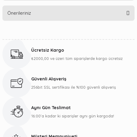
Bu ürüne ilk yorumu siz yapın!
Önerileriniz
Yorum Yaz
Bu ürünün fiyat bilgisi, resim, ürün açıklamalarında ve diğer
konularda yetersiz gördüğünüz noktaları öneri formunu
kullanarak tarafımıza iletebilirsiniz.
Ücretsiz Kargo
Görüş ve önerileriniz için teşekkür ederiz.
₺2000,00 ve üzeri tüm siparişlerde kargo ücretsiz
Ürün resmi kalitesiz, bozuk veya görüntülenemiyor.
Ürün açıklamasında eksik bilgiler bulunuyor.
Güvenli Alışveriş
Ürün bilgilerinde hatalar bulunuyor.
256bit SSL sertifikası ile %100 güvenli alışveriş
Ürün fiyatı diğer sitelerden daha pahalı.
Bu ürüne benzer farklı alternatifler olmalı.
Aynı Gün Teslimat
16:00’a kadar ki siparişler aynı gün kargoda!
Müşteri Memnuniyeti