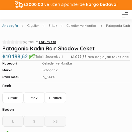
₺2000,00
ve üzeri siparişlerde
kargo bedava!
Anasayfa
Giysiler
Erkek
Ceketler ve Montlar
Patagonia Kadın
(0) Yorum
Yorum Yaz
Patagonia Kadın Rain Shadow Ceket
₺10.199,62
Taksit Seçenekleri
₺1.099,33
den başlayan taksitlerle!
Kategori
Ceketler ve Montlar
Marka
Patagonia
Stok Kodu
b_84480
Renk
kırmızı
Mavi
Turuncu
Beden
L
S
XS