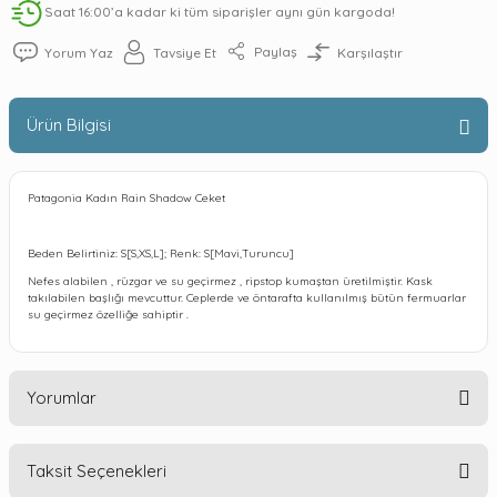
Saat 16:00’a kadar ki tüm siparişler aynı gün kargoda!
Paylaş
Yorum Yaz
Tavsiye Et
Karşılaştır
Ürün Bilgisi
Patagonia Kadın Rain Shadow Ceket
Beden Belirtiniz: S[S,XS,L]; Renk: S[Mavi,Turuncu]
Nefes alabilen , rüzgar ve su geçirmez , ripstop kumaştan üretilmiştir. Kask
takılabilen başlığı mevcuttur. Ceplerde ve öntarafta kullanılmış bütün fermuarlar
su geçirmez özelliğe sahiptir .
Yorumlar
Taksit Seçenekleri