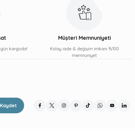
mat
Müşteri Memnuniyeti
ı gün kargoda!
Kolay iade & değişim imkanı %100
memnuniyet
Kaydet