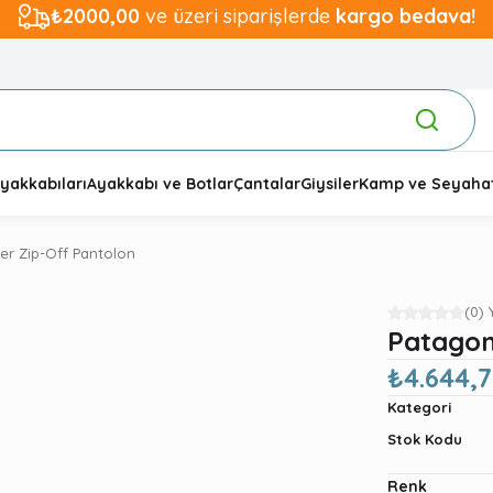
₺2000,00
ve üzeri siparişlerde
kargo bedava!
yakkabıları
Ayakkabı ve Botlar
Çantalar
Giysiler
Kamp ve Seyaha
r Zip-Off Pantolon
(0)
Patagon
₺4.644,7
Kategori
Stok Kodu
Renk