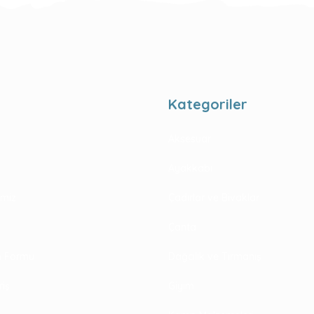
Kategoriler
Aksesuar
Ayakkabı
rimiz
Çadırlar ve Bivaklar
Çanta
im Formu
Dağcılık ve Tırmanış
riş
Giyim