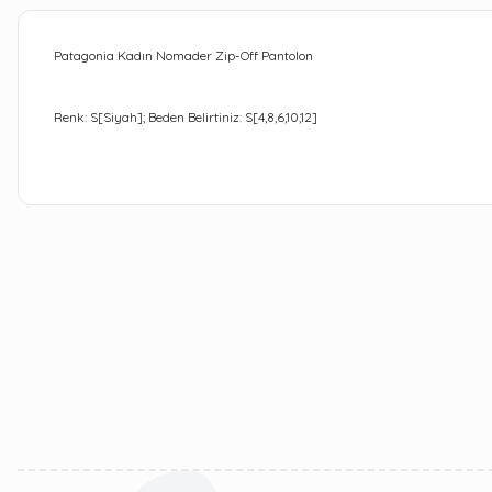
Patagonia Kadın Nomader Zip-Off Pantolon
Renk: S[Siyah]; Beden Belirtiniz: S[4,8,6,10,12]
Bu ürünün fiyat bilgisi, resim, ürün açıklamalarında ve diğer kon
Görüş ve önerileriniz için teşekkür ederiz.
Ürün resmi kalitesiz, bozuk veya görüntülenemiyor.
Ürün açıklamasında eksik bilgiler bulunuyor.
Ürün bilgilerinde hatalar bulunuyor.
Ürün fiyatı diğer sitelerden daha pahalı.
Bu ürüne benzer farklı alternatifler olmalı.