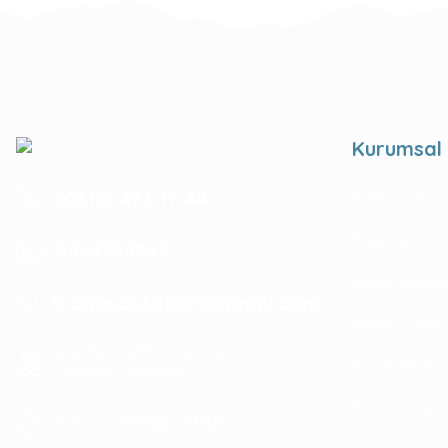
Kurumsal
(0312) 473 17 44
Hakkımızda
Mağazamız
5364753945
İletişim Bilgile
tragosoutdoor@gmail.com
İletişim Formu
ATA MAH. LİZBON CAD. NO: 93 A
Havale Bildir
ÇANKAYA/ ANKARA
Kurumsal Sipa
09:00 - 17:30
Hafta içi :