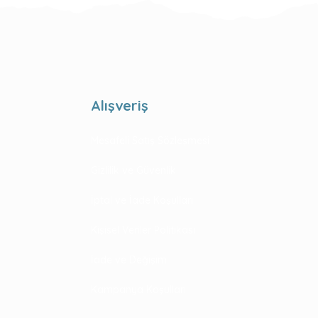
Alışveriş
Mesafeli Satış Sözleşmesi
Gizlilik ve Güvenlik
İptal ve İade Koşulları
Kişisel Veriler Politikası
İade ve Değişim
Kampanya Koşulları