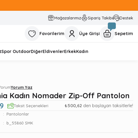
Mağazalarımız
Sipariş Takibi
Destek
Favorilerim
Üye Girişi
Sepetim
t
Spor Outdoor
Diğer
Eldivenler
Erkek
Kadın
 Yorum
Yorum Yaz
ia Kadın Nomader Zip-Off Pantolon
9
₺500,62
den başlayan taksitlerle!
Taksit Seçenekleri
Pantolonlar
b_55860 SMK