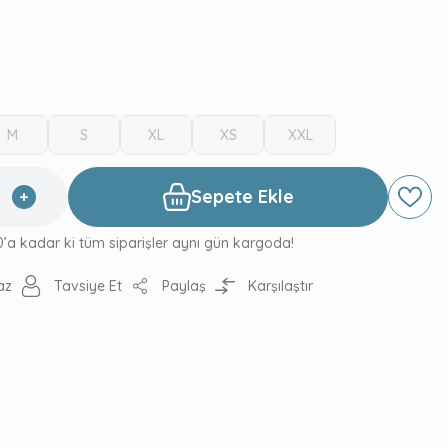
M
S
XL
XS
XXL
Sepete Ekle
0’a kadar ki tüm siparişler aynı gün kargoda!
az
Tavsiye Et
Paylaş
Karşılaştır