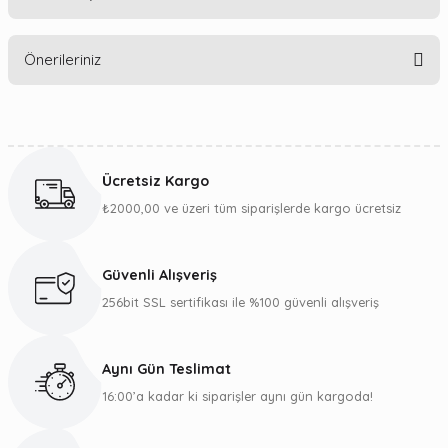
Bu ürüne ilk yorumu siz yapın!
Önerileriniz
Yorum Yaz
Bu ürünün fiyat bilgisi, resim, ürün açıklamalarında ve diğer
konularda yetersiz gördüğünüz noktaları öneri formunu
kullanarak tarafımıza iletebilirsiniz.
Ücretsiz Kargo
Görüş ve önerileriniz için teşekkür ederiz.
₺2000,00 ve üzeri tüm siparişlerde kargo ücretsiz
Ürün resmi kalitesiz, bozuk veya görüntülenemiyor.
Ürün açıklamasında eksik bilgiler bulunuyor.
Güvenli Alışveriş
Ürün bilgilerinde hatalar bulunuyor.
256bit SSL sertifikası ile %100 güvenli alışveriş
Ürün fiyatı diğer sitelerden daha pahalı.
Bu ürüne benzer farklı alternatifler olmalı.
Aynı Gün Teslimat
16:00’a kadar ki siparişler aynı gün kargoda!