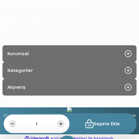
tragosoutdoor@gmail.com
ATA MAH. LİZBON CAD. NO: 93 A ÇANKAYA/ ANKARA
09:00 - 17:30
Hafta içi :
Kurumsal
Kategoriler
Alışveriş
2025 © Tüm hakları saklıdır. Kredi kartı bilgileriniz 256 bit SSL sertifikası ile
%100 güvende!
Sepete Ekle
ideasoft
ile
e-