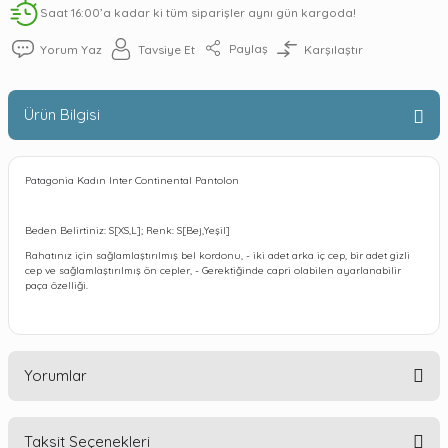
Saat 16:00’a kadar ki tüm siparişler aynı gün kargoda!
Paylaş
Yorum Yaz
Tavsiye Et
Karşılaştır
Ürün Bilgisi
Patagonia Kadın Inter Continental Pantolon
Beden Belirtiniz: S[XS,L]; Renk: S[Bej,Yeşil]
Rahatınız için sağlamlaştırılmış bel kordonu, - iki adet arka iç cep, bir adet gizli
cep ve sağlamlaştırılmış ön cepler, - Gerektiğinde capri olabilen ayarlanabilir
paça özelliği.
Yorumlar
Taksit Seçenekleri