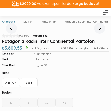
₺2000,00
ve üzeri siparişlerde
kargo bedava!
Anasayfa
Giysiler
Pantolonlar
Patagonia Kadın Inter Continental 
(0) Yorum
Yorum Yaz
Patagonia Kadın Inter Continental Pantolon
₺3.609,53
Taksit Seçenekleri
₺389,04
den başlayan taksitlerle!
Kategori
Pantolonlar
Marka
Patagonia
Stok Kodu
b_56510
Renk
Açık Gri
Yeşil
Beden
L
S
XL
XS