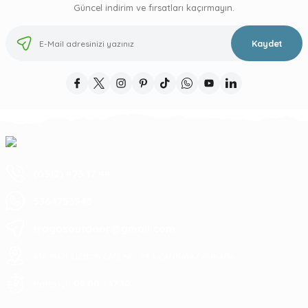
Güncel indirim ve fırsatları kaçırmayın.
Kaydet
(0312) 473 17 44
5364753945
tragosoutdoor@gmail.com
ATA MAH. LİZBON CAD. NO: 93 A ÇANKAYA/ ANKARA
09:00 - 17:30
Hafta içi :