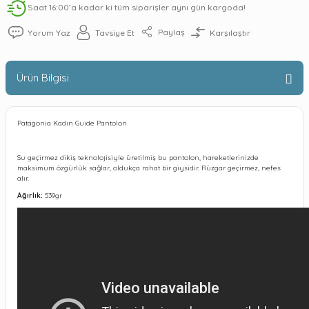
Saat 16:00’a kadar ki tüm siparişler aynı gün kargoda!
Paylaş
Yorum Yaz
Tavsiye Et
Karşılaştır
Ürün Bilgisi
Patagonia Kadın Guide Pantolon
Su geçirmez dikiş teknolojisiyle üretilmiş bu pantolon, hareketlerinizde
maksimum özgürlük sağlar, oldukça rahat bir giysidir. Rüzgar geçirmez, nefes
alır.
Ağırlık:
539gr