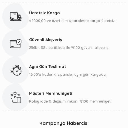
konularda yetersiz gördüğünüz noktaları öneri formunu
kullanarak tarafımıza iletebilirsiniz.
Ücretsiz Kargo
Görüş ve önerileriniz için teşekkür ederiz.
₺2000,00 ve üzeri tüm siparişlerde kargo ücretsiz
Ürün resmi kalitesiz, bozuk veya görüntülenemiyor.
Ürün açıklamasında eksik bilgiler bulunuyor.
Güvenli Alışveriş
Ürün bilgilerinde hatalar bulunuyor.
256bit SSL sertifikası ile %100 güvenli alışveriş
Ürün fiyatı diğer sitelerden daha pahalı.
Bu ürüne benzer farklı alternatifler olmalı.
Aynı Gün Teslimat
16:00’a kadar ki siparişler aynı gün kargoda!
Müşteri Memnuniyeti
Gönder
Kolay iade & değişim imkanı %100 memnuniyet
Kampanya Habercisi