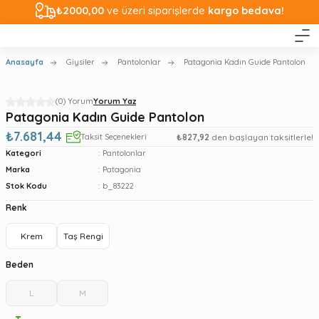
₺2000,00
ve üzeri siparişlerde
kargo bedava!
Anasayfa
Giysiler
Pantolonlar
Patagonia Kadın Guide Pantolon
(0) Yorum
Yorum Yaz
Patagonia Kadın Guide Pantolon
₺7.681,44
Taksit Seçenekleri
₺827,92
den başlayan taksitlerle!
Kategori
Pantolonlar
Marka
Patagonia
Stok Kodu
b_83222
Renk
Krem
Taş Rengi
Beden
L
M