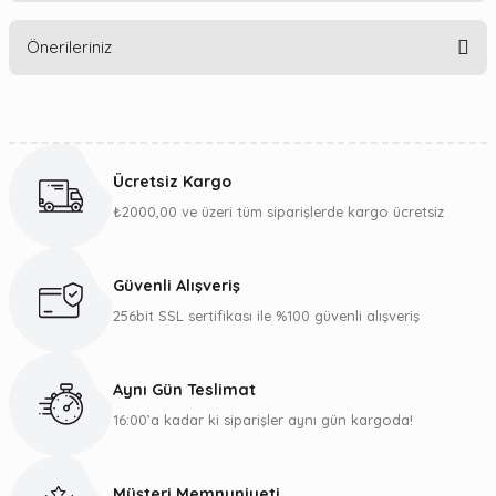
Bu ürüne ilk yorumu siz yapın!
Önerileriniz
Yorum Yaz
Bu ürünün fiyat bilgisi, resim, ürün açıklamalarında ve diğer
konularda yetersiz gördüğünüz noktaları öneri formunu
kullanarak tarafımıza iletebilirsiniz.
Ücretsiz Kargo
Görüş ve önerileriniz için teşekkür ederiz.
₺2000,00 ve üzeri tüm siparişlerde kargo ücretsiz
Ürün resmi kalitesiz, bozuk veya görüntülenemiyor.
Ürün açıklamasında eksik bilgiler bulunuyor.
Güvenli Alışveriş
Ürün bilgilerinde hatalar bulunuyor.
256bit SSL sertifikası ile %100 güvenli alışveriş
Ürün fiyatı diğer sitelerden daha pahalı.
Bu ürüne benzer farklı alternatifler olmalı.
Aynı Gün Teslimat
16:00’a kadar ki siparişler aynı gün kargoda!
Müşteri Memnuniyeti