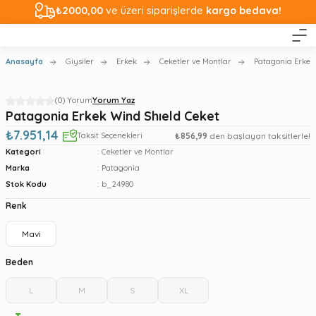
₺2000,00
ve üzeri siparişlerde
kargo bedava!
Anasayfa
Giysiler
Erkek
Ceketler ve Montlar
Patagonia Erkek
(0) Yorum
Yorum Yaz
Patagonia Erkek Wind Shıeld Ceket
₺7.951,14
Taksit Seçenekleri
₺856,99
den başlayan taksitlerle!
Kategori
Ceketler ve Montlar
Marka
Patagonia
Stok Kodu
b_24980
Renk
Mavi
Beden
L
M
S
XL