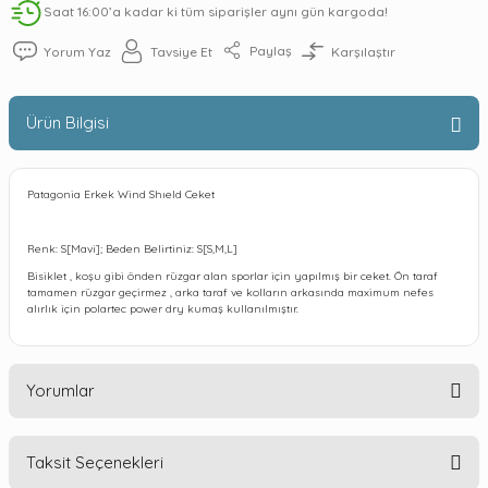
Saat 16:00’a kadar ki tüm siparişler aynı gün kargoda!
Paylaş
Yorum Yaz
Tavsiye Et
Karşılaştır
Ürün Bilgisi
Patagonia Erkek Wind Shıeld Ceket
Renk: S[Mavi]; Beden Belirtiniz: S[S,M,L]
Bisiklet , koşu gibi önden rüzgar alan sporlar için yapılmış bir ceket. Ön taraf
tamamen rüzgar geçirmez , arka taraf ve kolların arkasında maximum nefes
alırlık için polartec power dry kumaş kullanılmıştır.
Yorumlar
Taksit Seçenekleri