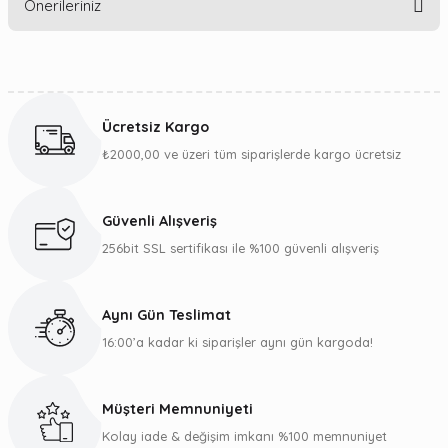
Önerileriniz
Yorum Yaz
Bu ürünün fiyat bilgisi, resim, ürün açıklamalarında ve diğer
konularda yetersiz gördüğünüz noktaları öneri formunu
kullanarak tarafımıza iletebilirsiniz.
Ücretsiz Kargo
Görüş ve önerileriniz için teşekkür ederiz.
₺2000,00 ve üzeri tüm siparişlerde kargo ücretsiz
Ürün resmi kalitesiz, bozuk veya görüntülenemiyor.
Ürün açıklamasında eksik bilgiler bulunuyor.
Güvenli Alışveriş
Ürün bilgilerinde hatalar bulunuyor.
256bit SSL sertifikası ile %100 güvenli alışveriş
Ürün fiyatı diğer sitelerden daha pahalı.
Bu ürüne benzer farklı alternatifler olmalı.
Aynı Gün Teslimat
16:00’a kadar ki siparişler aynı gün kargoda!
Müşteri Memnuniyeti
Gönder
Kolay iade & değişim imkanı %100 memnuniyet