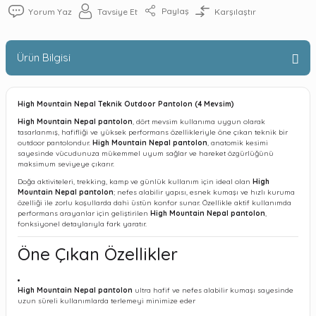
Paylaş
Yorum Yaz
Tavsiye Et
Karşılaştır
Ürün Bilgisi
High Mountain Nepal Teknik Outdoor Pantolon (4 Mevsim)
High Mountain Nepal pantolon
, dört mevsim kullanıma uygun olarak
tasarlanmış, hafifliği ve yüksek performans özellikleriyle öne çıkan teknik bir
outdoor pantolondur.
High Mountain Nepal pantolon
, anatomik kesimi
sayesinde vücudunuza mükemmel uyum sağlar ve hareket özgürlüğünü
maksimum seviyeye çıkarır.
Doğa aktiviteleri, trekking, kamp ve günlük kullanım için ideal olan
High
Mountain Nepal pantolon
; nefes alabilir yapısı, esnek kumaşı ve hızlı kuruma
özelliği ile zorlu koşullarda dahi üstün konfor sunar. Özellikle aktif kullanımda
performans arayanlar için geliştirilen
High Mountain Nepal pantolon
,
fonksiyonel detaylarıyla fark yaratır.
Öne Çıkan Özellikler
High Mountain Nepal pantolon
ultra hafif ve nefes alabilir kumaşı sayesinde
uzun süreli kullanımlarda terlemeyi minimize eder