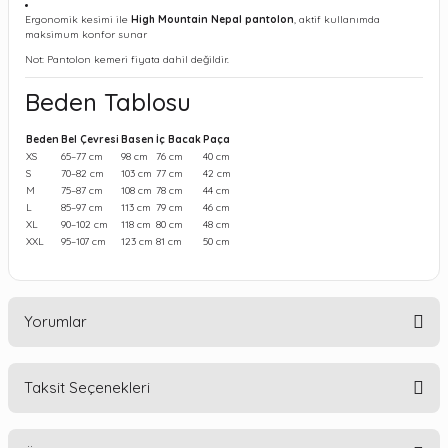
Ergonomik kesimi ile
High Mountain Nepal pantolon
, aktif kullanımda
maksimum konfor sunar
Not: Pantolon kemeri fiyata dahil değildir.
Beden Tablosu
Beden
Bel Çevresi
Basen
İç Bacak
Paça
XS
65–77 cm
98 cm
76 cm
40 cm
S
70–82 cm
103 cm
77 cm
42 cm
M
75–87 cm
108 cm
78 cm
44 cm
L
85–97 cm
113 cm
79 cm
46 cm
XL
90–102 cm
118 cm
80 cm
48 cm
XXL
95–107 cm
123 cm
81 cm
50 cm
Yorumlar
Taksit Seçenekleri
Bu ürüne ilk yorumu siz yapın!