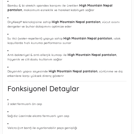
Bambu & bi-stretch spandex karışımı ile üretilen
High Mountain Nepal
pantolon
, maksimum esneklik ve hareket kabiliyeti sağlar
DryKeep® teknolojisine sahip
High Mountain Nepal pantolon
, vücut ısısını
dengeler ve buhar dolaşımını optimize eder
Su itici (water-repellent) yapıya sahip
High Mountain Nepal pantolon
, ıslak
koşullarda hızlı kuruma performansı sunar
Anti-bakteriyel & anti-allerjik kumaşı ile
High Mountain Nepal pantolon
,
hijyenik ve cilt dostu kullanım sağlar
Dayanıklı yapısı sayesinde
High Mountain Nepal pantolon
, sürtünme ve dış
etkenlere karşı yüksek direnç gösterir
Fonksiyonel Detaylar
2 adet fermuarlı ön cep
Sağ diz üzerinde ekstra fermuarlı yan cep
Velcro (cırt bant) ile ayarlanabilir paça genişliği