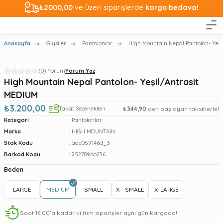
₺2000,00
ve üzeri siparişlerde
kargo bedava!
Anasayfa
Giysiler
Pantolonlar
High Mountain Nepal Pantolon- Yeş
(0) Yorum
Yorum Yaz
High Mountain Nepal Pantolon- Yeşil/Antrasit
MEDIUM
₺3.200,00
Taksit Seçenekleri
₺344,90
den başlayan taksitlerle!
Kategori
Pantolonlar
Marka
HIGH MOUNTAIN
Stok Kodu
ade059146d_3
Barkod Kodu
252789Ao236
Beden
LARGE
MEDIUM
SMALL
X - SMALL
X-LARGE
Saat 16:00’a kadar ki tüm siparişler aynı gün kargoda!