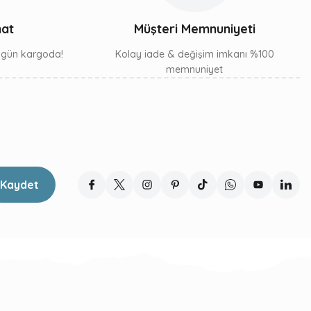
mat
Müşteri Memnuniyeti
ı gün kargoda!
Kolay iade & değişim imkanı %100
memnuniyet
Kaydet