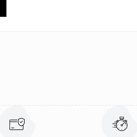
ularda yetersiz gördüğünüz noktaları öneri formunu kullanarak tarafımıza 
Bu ürüne ilk yorumu siz yapın!
Yorum Yaz