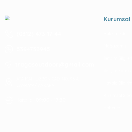
Kurumsal
(0312) 473 17 44
Hakkımızda
Mağazamız
5364753945
İletişim Bilgile
tragosoutdoor@gmail.com
İletişim Formu
ATA MAH. LİZBON CAD. NO: 93 A
Havale Bildir
ÇANKAYA/ ANKARA
Kurumsal Sipa
09:00 - 17:30
Hafta içi :
Haberler