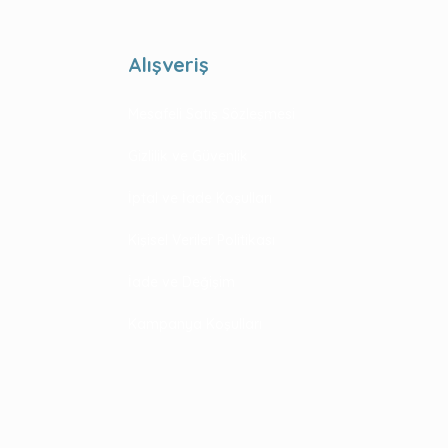
Alışveriş
Mesafeli Satış Sözleşmesi
Gizlilik ve Güvenlik
İptal ve İade Koşulları
Kişisel Veriler Politikası
İade ve Değişim
Kampanya Koşulları