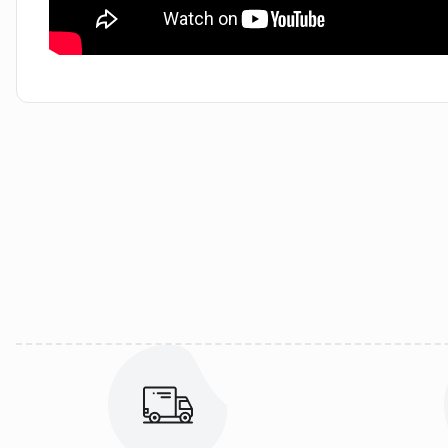
Bu ürünün fiyat bilgisi, resim, ürün açıklamalarında ve diğer kon
Görüş ve önerileriniz için teşekkür ederiz.
Ürün resmi kalitesiz, bozuk veya görüntülenemiyor.
Ürün açıklamasında eksik bilgiler bulunuyor.
Ürün bilgilerinde hatalar bulunuyor.
Ürün fiyatı diğer sitelerden daha pahalı.
Bu ürüne benzer farklı alternatifler olmalı.