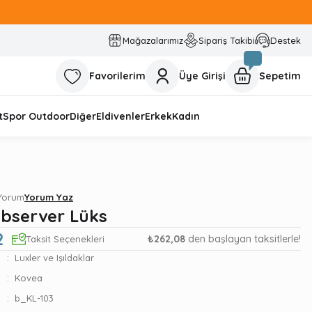
Mağazalarımız
Sipariş Takibi
Destek
Favorilerim
Üye Girişi
Sepetim
t
Spor Outdoor
Diğer
Eldivenler
Erkek
Kadın
 Yorum
Yorum Yaz
bserver Lüks
2
₺262,08
den başlayan taksitlerle!
Taksit Seçenekleri
Luxler ve Işıldaklar
Kovea
b_KL-103