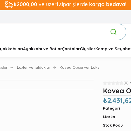
₺2000,00
ve üzeri siparişlerde
kargo bedava!
yakkabıları
Ayakkabı ve Botlar
Çantalar
Giysiler
Kamp ve Seyaha
ksler
Luxler ve Işıldaklar
Kovea Observer Lüks
(0)
Kovea O
₺2.431,6
Kategori
Marka
Stok Kodu