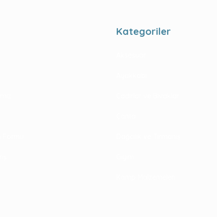
Kategoriler
Aksesuar
Ayakkabı
rimiz
Çadırlar ve Bivaklar
Çanta
im Formu
Dağcılık ve Tırmanış
riş
Giyim
Kamp Malzemeleri