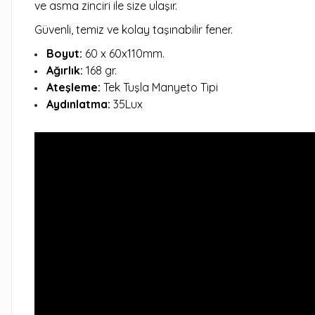
ve asma zinciri ile size ulaşır.
Güvenli, temiz ve kolay taşınabilir fener.
Boyut:
60 x 60x110mm.
Ağırlık:
168 gr.
Ateşleme:
Tek Tuşla Manyeto Tipi
Aydınlatma:
35Lux