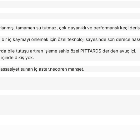
rlanmış, tamamen su tutmaz, çok dayanıklı ve performanslı keçi deri
 bir iç kaymayı önlemek için özel teknoloji sayesinde son derece ha
rda bile tutuşu artıran işleme sahip özel PITTARDS deriden avuç içi.
içinde dikiş yok.
hassasiyet sunan iç astar.neopren manşet.
ularda yetersiz gördüğünüz noktaları öneri formunu kullanarak tarafımıza 