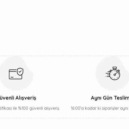
Bu ürüne ilk yorumu siz yapın!
Yorum Yaz
Gönder
üvenli Alışveriş
Aynı Gün Tesli
ifikası ile %100 güvenli alışveriş
16:00’a kadar ki siparişler ayn