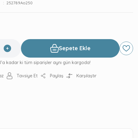
252789Ao250
Sepete Ekle
0’a kadar ki tüm siparişler aynı gün kargoda!
az
Tavsiye Et
Paylaş
Karşılaştır