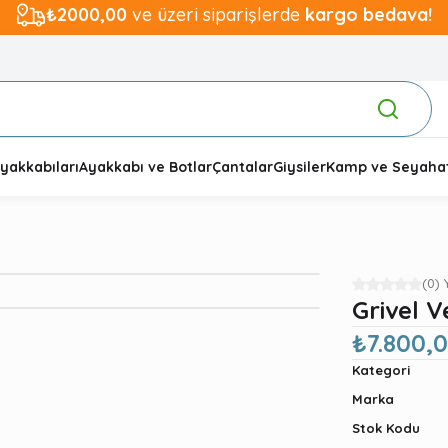
₺2000,00
ve üzeri siparişlerde
kargo bedava!
yakkabıları
Ayakkabı ve Botlar
Çantalar
Giysiler
Kamp ve Seyaha
(0)
Grivel V
₺7.800,
Kategori
Marka
Stok Kodu