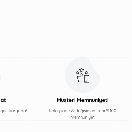
mat
Müşteri Memnuniyeti
ı gün kargoda!
Kolay iade & değişim imkanı %100
memnuniyet