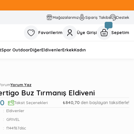
Mağazalarımız
Sipariş Takibi
Destek
Favorilerim
Üye Girişi
Sepetim
t
Spor Outdoor
Diğer
Eldivenler
Erkek
Kadın
 Yorum
Yorum Yaz
ertigo Buz Tırmanış Eldiveni
00
₺840,70
den başlayan taksitlerle!
Taksit Seçenekleri
Eldivenler
GRIVEL
f144f87d6c