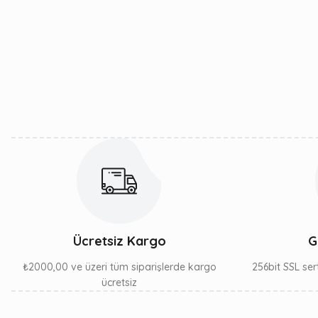
Görüş ve önerileriniz için teşekkür ederiz.
Ürün resmi kalitesiz, bozuk veya görüntülenemiyor.
Ürün açıklamasında eksik bilgiler bulunuyor.
Ürün bilgilerinde hatalar bulunuyor.
Ürün fiyatı diğer sitelerden daha pahalı.
Bu ürüne benzer farklı alternatifler olmalı.
Ücretsiz Kargo
G
₺2000,00 ve üzeri tüm siparişlerde kargo
256bit SSL sert
ücretsiz