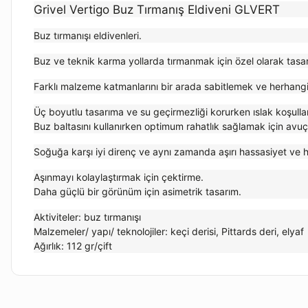
Grivel Vertigo Buz Tırmanış Eldiveni GLVERT
Buz tırmanışı eldivenleri.
Buz ve teknik karma yollarda tırmanmak için özel olarak tasa
Farklı malzeme katmanlarını bir arada sabitlemek ve herhangi
Üç boyutlu tasarıma ve su geçirmezliği korurken ıslak koşulla
Buz baltasını kullanırken optimum rahatlık sağlamak için avuç 
Soğuğa karşı iyi direnç ve aynı zamanda aşırı hassasiyet ve 
Aşınmayı kolaylaştırmak için çektirme.
Daha güçlü bir görünüm için asimetrik tasarım.
Aktiviteler: buz tırmanışı
Malzemeler/ yapı/ teknolojiler: keçi derisi, Pittards deri, elyaf
Ağırlık: 112 gr/çift
Bu ürünün fiyat bilgisi, resim, ürün açıklamalarında ve diğer kon