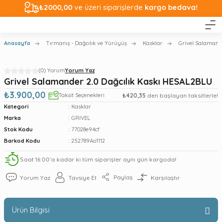
₺2000,00
ve üzeri siparişlerde
kargo bedava!
Anasayfa
Tırmanış - Dağcılık ve Yürüyüş
Kasklar
Grivel Salamand
(0) Yorum
Yorum Yaz
Grivel Salamander 2.0 Dağcılık Kaskı HESAL2BLU
₺3.900,00
Taksit Seçenekleri
₺420,35
den başlayan taksitlerle!
Kategori
Kasklar
Marka
GRIVEL
Stok Kodu
77028e94cf
Barkod Kodu
252789Ao1112
Saat 16:00’a kadar ki tüm siparişler aynı gün kargoda!
Paylaş
Yorum Yaz
Tavsiye Et
Karşılaştır
Ürün Bilgisi