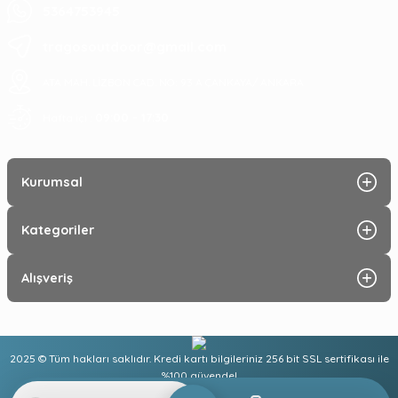
5364753945
tragosoutdoor@gmail.com
ATA MAH. LİZBON CAD. NO: 93 A ÇANKAYA/ ANKARA
09:00 - 17:30
Hafta içi :
Kurumsal
Kategoriler
Alışveriş
2025 © Tüm hakları saklıdır. Kredi kartı bilgileriniz 256 bit SSL sertifikası ile
%100 güvende!