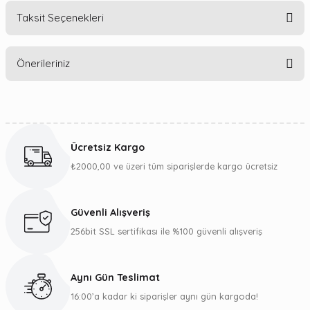
Taksit Seçenekleri
Bu ürüne ilk yorumu siz yapın!
Önerileriniz
Yorum Yaz
Bu ürünün fiyat bilgisi, resim, ürün açıklamalarında ve diğer
konularda yetersiz gördüğünüz noktaları öneri formunu
kullanarak tarafımıza iletebilirsiniz.
Ücretsiz Kargo
Görüş ve önerileriniz için teşekkür ederiz.
₺2000,00 ve üzeri tüm siparişlerde kargo ücretsiz
Ürün resmi kalitesiz, bozuk veya görüntülenemiyor.
Ürün açıklamasında eksik bilgiler bulunuyor.
Güvenli Alışveriş
Ürün bilgilerinde hatalar bulunuyor.
256bit SSL sertifikası ile %100 güvenli alışveriş
Ürün fiyatı diğer sitelerden daha pahalı.
Bu ürüne benzer farklı alternatifler olmalı.
Aynı Gün Teslimat
16:00’a kadar ki siparişler aynı gün kargoda!