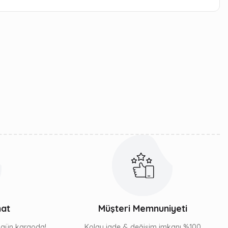
iletebilirsiniz.
mat
Müşteri Memnuniyeti
ı gün kargoda!
Kolay iade & değişim imkanı %100