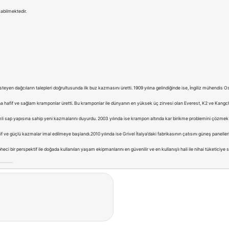
abilmektedir.
ak isteyen dağcıların talepleri doğrultusunda ilk buz kazmasını üretti. 1909 yılına gelindiğinde ise, İngiliz mühendi
 hafif ve sağlam kramponlar üretti. Bu kramponlar ile dünyanın en yüksek üç zirvesi olan Everest, K2 ve Kangchenj
mli sap yapısına sahip yeni kazmalarını duyurdu. 2003 yılında ise krampon altında kar birikme problemini çözmek 
 ve güçlü kazmalar imal edilmeye başlandı.2010 yılında ise Grivel İtalya’daki fabrikasının çatısını güneş panelleri
pheci bir perspektif ile doğada kullanılan yaşam ekipmanlarını en güvenilir ve en kullanışlı hali ile nihai tüketiciye