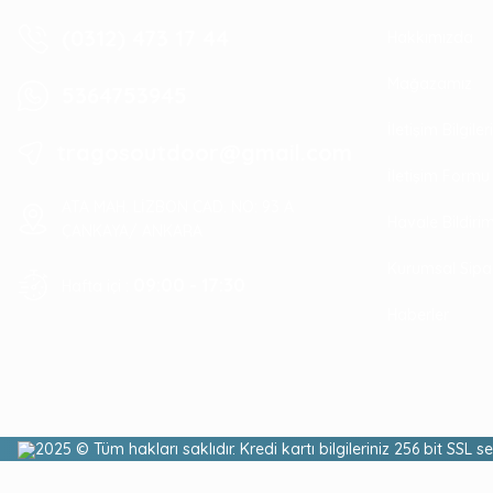
(0312) 473 17 44
Hakkımızda
Mağazamız
5364753945
İletişim Bilgile
tragosoutdoor@gmail.com
İletişim Formu
ATA MAH. LİZBON CAD. NO: 93 A
Havale Bildir
ÇANKAYA/ ANKARA
Kurumsal Sipa
09:00 - 17:30
Hafta içi :
Haberler
2025 © Tüm hakları saklıdır. Kredi kartı bilgileriniz 256 bit SSL s