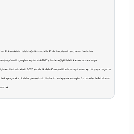
s Oskar Eckenstein’ın talebi oğrultusunda ilk 12 dişli modern kramponun üretimine
unga’nın ilk çıkışları yapılacaktı.1982 yılında değiştirilebilir kazma ucu ve kaşık
için Antibott’u icat etti.2007 yılında ilk defa Kompozit karbon saplı kazmayı dünyaya duyurdu.
 ile kaplayarak çok daha çevre dostu bir üretim anlayışına kavuştu. Bu paneller ile fabrikanın
 sunmak.