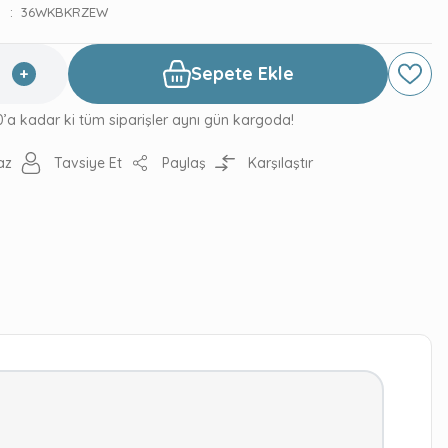
36WKBKRZEW
Sepete Ekle
0’a kadar ki tüm siparişler aynı gün kargoda!
az
Tavsiye Et
Paylaş
Karşılaştır