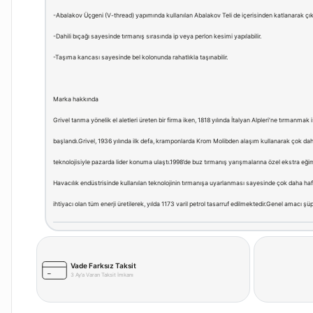
-Abalakov Üçgeni (V-thread) yapımında kullanılan Abalakov Teli de içerisinden katlanarak çık
-Dahili bıçağı sayesinde tırmanış sırasında ip veya perlon kesimi yapılabilir.
-Taşıma kancası sayesinde bel kolonunda rahatlıkla taşınabilir.
Marka hakkında
Grivel tarıma yönelik el aletleri üreten bir firma iken, 1818 yılında İtalyan Alpleri’ne tırmanm
başlandı.Grivel, 1936 yılında ilk defa, kramponlarda Krom Molibden alaşım kullanarak çok daha
teknolojisiyle pazarda lider konuma ulaştı.1998’de buz tırmanış yarışmalarına özel ekstra eği
Havacılık endüstrisinde kullanılan teknolojinin tırmanışa uyarlanması sayesinde çok daha hafif
ihtiyacı olan tüm enerji üretilerek, yılda 1173 varil petrol tasarruf edilmektedir.Genel amacı şü
Vade Farksız Taksit
3 Ay’a Varan Taksit İmkanı