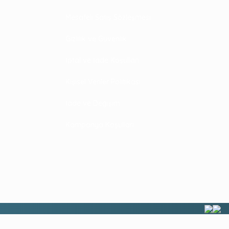
Mesafeli Satış Sözleşmesi
Gizlilik ve Güvenlik
İptal ve İade Koşulları
Kişisel Veriler Politikası
İade ve Değişim
Kampanya Koşulları