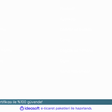
Aksesuar
Ayakkabı
rimiz
Çadırlar ve Bivaklar
Çanta
im Formu
Dağcılık ve Tırmanış
riş
Giyim
Kamp Malzemeleri
ertifikası ile %100 güvende!
ile
ideasoft
e-