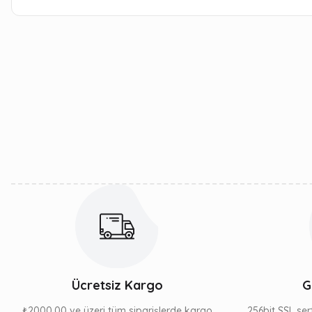
Bu ürünün fiyat bilgisi, resim, ürün açıklamalarında ve diğer kon
Görüş ve önerileriniz için teşekkür ederiz.
Ürün resmi kalitesiz, bozuk veya görüntülenemiyor.
Ürün açıklamasında eksik bilgiler bulunuyor.
Ürün bilgilerinde hatalar bulunuyor.
Ürün fiyatı diğer sitelerden daha pahalı.
Bu ürüne benzer farklı alternatifler olmalı.
Ücretsiz Kargo
G
₺2000,00 ve üzeri tüm siparişlerde kargo
256bit SSL sert