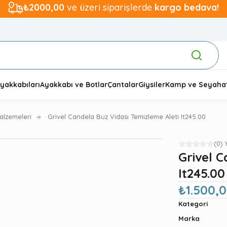
₺2000,00
ve üzeri siparişlerde
kargo bedava!
yakkabıları
Ayakkabı ve Botlar
Çantalar
Giysiler
Kamp ve Seyaha
alzemeleri
Grivel Candela Buz Vidası Temizleme Aleti It245.00
(0)
Grivel C
It245.00
₺1.500,
Kategori
Marka