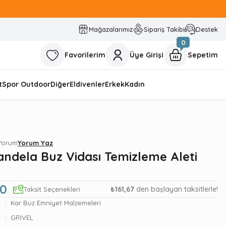
Mağazalarımız
Sipariş Takibi
Destek
0
Favorilerim
Üye Girişi
Sepetim
t
Spor Outdoor
Diğer
Eldivenler
Erkek
Kadın
 Yorum
Yorum Yaz
andela Buz Vidası Temizleme Aleti
00
₺161,67
den başlayan taksitlerle!
Taksit Seçenekleri
Kar Buz Emniyet Malzemeleri
GRIVEL