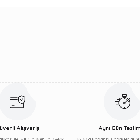
ularda yetersiz gördüğünüz noktaları öneri formunu kullanarak tarafımıza 
Bu ürüne ilk yorumu siz yapın!
Yorum Yaz
Gönder
üvenli Alışveriş
Aynı Gün Tesli
ifikası ile %100 güvenli alışveriş
16:00’a kadar ki siparişler ayn