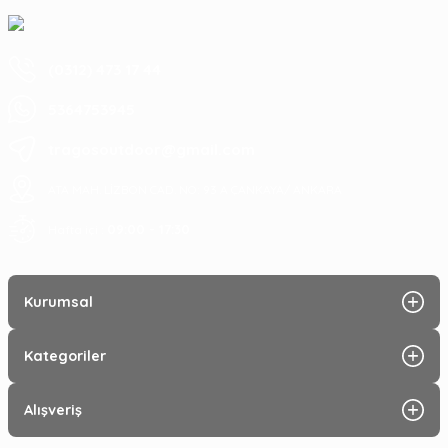
(0312) 473 17 44
5364753945
tragosoutdoor@gmail.com
ATA MAH. LİZBON CAD. NO: 93 A ÇANKAYA/ ANKARA
09:00 - 17:30
Hafta içi :
Kurumsal
Kategoriler
Alışveriş