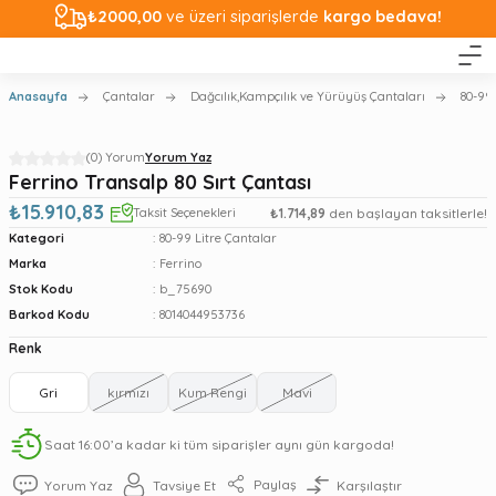
₺2000,00
ve üzeri siparişlerde
kargo bedava!
Anasayfa
Çantalar
Dağcılık,Kampçılık ve Yürüyüş Çantaları
80-99 
(0) Yorum
Yorum Yaz
Ferrino Transalp 80 Sırt Çantası
₺15.910,83
Taksit Seçenekleri
₺1.714,89
den başlayan taksitlerle!
Kategori
80-99 Litre Çantalar
Marka
Ferrino
Stok Kodu
b_75690
Barkod Kodu
8014044953736
Renk
Gri
kırmızı
Kum Rengi
Mavi
Saat 16:00’a kadar ki tüm siparişler aynı gün kargoda!
Paylaş
Yorum Yaz
Tavsiye Et
Karşılaştır