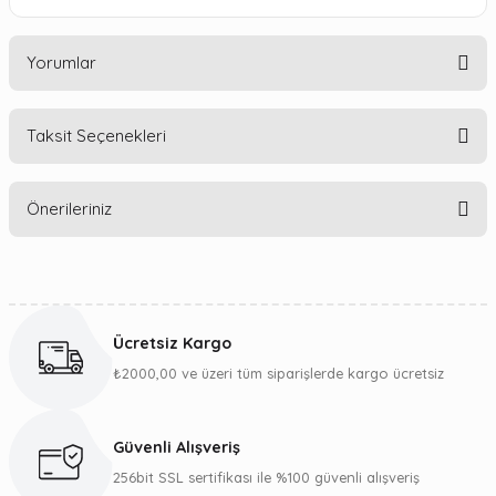
Yorumlar
Taksit Seçenekleri
Bu ürüne ilk yorumu siz yapın!
Önerileriniz
Yorum Yaz
Bu ürünün fiyat bilgisi, resim, ürün açıklamalarında ve diğer
konularda yetersiz gördüğünüz noktaları öneri formunu
kullanarak tarafımıza iletebilirsiniz.
Ücretsiz Kargo
Görüş ve önerileriniz için teşekkür ederiz.
₺2000,00 ve üzeri tüm siparişlerde kargo ücretsiz
Ürün resmi kalitesiz, bozuk veya görüntülenemiyor.
Ürün açıklamasında eksik bilgiler bulunuyor.
Güvenli Alışveriş
Ürün bilgilerinde hatalar bulunuyor.
256bit SSL sertifikası ile %100 güvenli alışveriş
Ürün fiyatı diğer sitelerden daha pahalı.