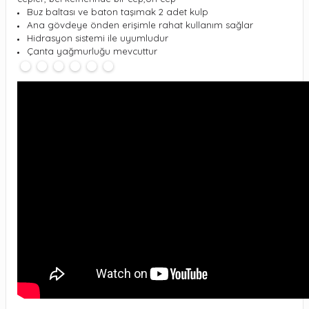
Buz baltası ve baton taşımak 2 adet kulp
Ana gövdeye önden erişimle rahat kullanım sağlar
Hidrasyon sistemi ile uyumludur
Çanta yağmurluğu mevcuttur