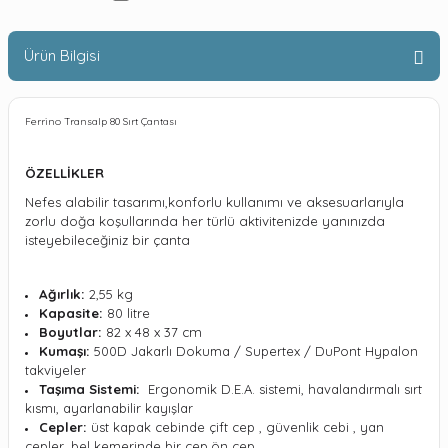
Ürün Bilgisi
Ferrino Transalp 80 Sırt Çantası
ÖZELLİKLER
Nefes alabilir tasarımı,konforlu kullanımı ve aksesuarlarıyla
zorlu doğa koşullarında her türlü aktivitenizde yanınızda
isteyebileceğiniz bir çanta
Ağırlık:
2,55 kg
Kapasite:
80 litre
Boyutlar:
82 x 48 x 37
cm
Kumaşı:
500D Jakarlı Dokuma / Supertex / DuPont Hypalon
takviyeler
Taşıma Sistemi:
Ergonomik D.E.A. sistemi, havalandırmalı sırt
kısmı, ayarlanabilir kayışlar
Cepler:
üst kapak cebinde çift cep , güvenlik cebi , yan
cepler, bel kemerinde bir cep,ön cep