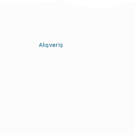
Alışveriş
Mesafeli Satış Sözleşmesi
Gizlilik ve Güvenlik
İptal ve İade Koşulları
Kişisel Veriler Politikası
İade ve Değişim
Kampanya Koşulları