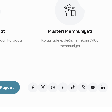
mat
Müşteri Memnuniyeti
ı gün kargoda!
Kolay iade & değişim imkanı %100
memnuniyet
Kaydet