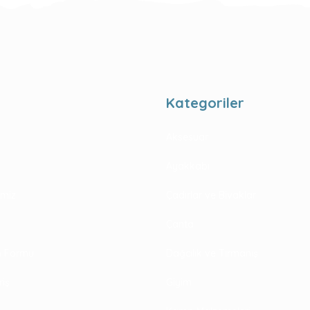
Kategoriler
Aksesuar
Ayakkabı
rimiz
Çadırlar ve Bivaklar
Çanta
im Formu
Dağcılık ve Tırmanış
riş
Giyim