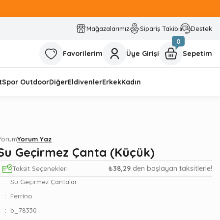
Mağazalarımız
Sipariş Takibi
Destek
0
Favorilerim
Üye Girişi
Sepetim
t
Spor Outdoor
Diğer
Eldivenler
Erkek
Kadın
 Yorum
Yorum Yaz
 Su Geçirmez Çanta (Küçük)
₺38,29
den başlayan taksitlerle!
Taksit Seçenekleri
Su Geçirmez Çantalar
Ferrino
b_78330