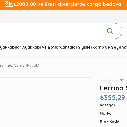
₺2000,00
ve üzeri siparişlerde
kargo bedava!
yakkabıları
Ayakkabı ve Botlar
Çantalar
Giysiler
Kamp ve Seyaha
eçirmez Çanta (Küçük)
(0)
Ferrino
₺355,29
Kategori
Marka
Stok Kodu