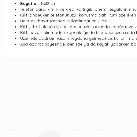
Boyutlar:
14x12 cm
Telefon,para, kimlik ve kredi kartı gibi önemli eşyalarınızı 
Kılıf içindeyken telefonunuzu (konuşma dahil tüm özellikleri
Her türlü hava şartında kullanılır,dayanıklıdır
Kılıf şeffaf olduğu için telefonunuzla sualtında fotoğraf ve v
Kılıf, havası alınmadan kapatıldığında telefonunuzun suda 
Üzerinde ciddi bir hasar meydana gelmedikçe, kullanılma sı
Askı aparatı sayesinde, denizde ya da kayak yaparken boy
Bu ürünün fiyat bilgisi, resim, ürün açıklamalarında ve diğer kon
Görüş ve önerileriniz için teşekkür ederiz.
Ürün resmi kalitesiz, bozuk veya görüntülenemiyor.
Ürün açıklamasında eksik bilgiler bulunuyor.
Ürün bilgilerinde hatalar bulunuyor.
Ürün fiyatı diğer sitelerden daha pahalı.
Bu ürüne benzer farklı alternatifler olmalı.