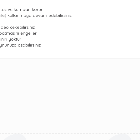
su,toz ve kumdan korur
 ile) kullanmaya devam edebilirsiniz.
ideo çekebilirsiniz
batmasını engeller
nırı yoktur
nunuza asabilirsiniz
ularda yetersiz gördüğünüz noktaları öneri formunu kullanarak tarafımıza 
Bu ürüne ilk yorumu siz yapın!
Yorum Yaz