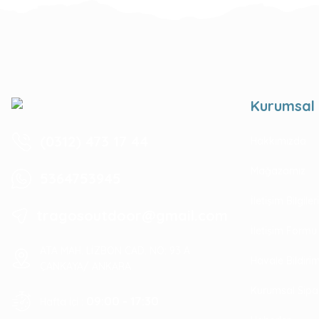
Kurumsal
(0312) 473 17 44
Hakkımızda
Mağazamız
5364753945
İletişim Bilgile
tragosoutdoor@gmail.com
İletişim Formu
ATA MAH. LİZBON CAD. NO: 93 A
Havale Bildir
ÇANKAYA/ ANKARA
Kurumsal Sipa
09:00 - 17:30
Hafta içi :