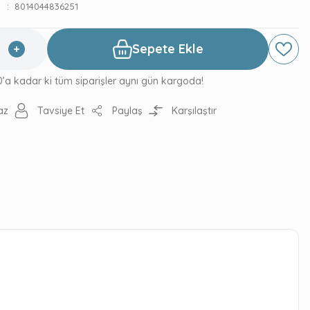
8014044836251
Sepete Ekle
0’a kadar ki tüm siparişler aynı gün kargoda!
az
Tavsiye Et
Paylaş
Karşılaştır