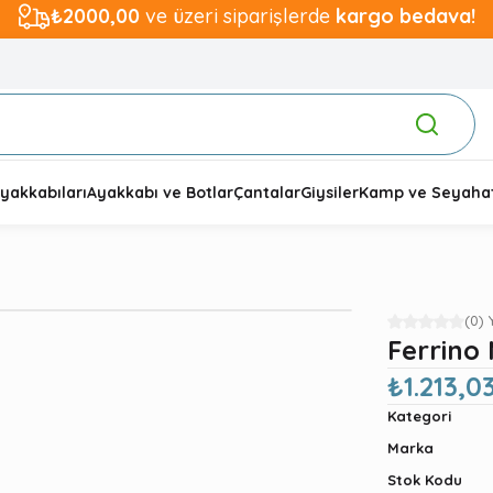
₺2000,00
ve üzeri siparişlerde
kargo bedava!
yakkabıları
Ayakkabı ve Botlar
Çantalar
Giysiler
Kamp ve Seyaha
(0)
Ferrino 
₺1.213,0
Kategori
Marka
Stok Kodu