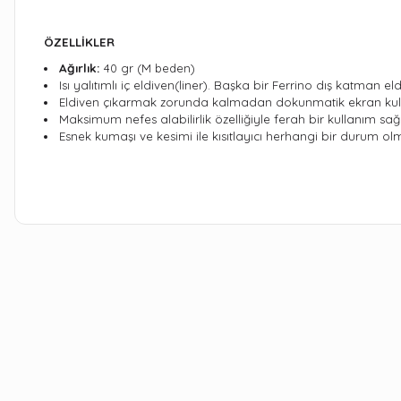
ÖZELLİKLER
Ağırlık:
40 gr (M beden)
Isı yalıtımlı iç eldiven(liner). Başka bir Ferrino dış katma
Eldiven çıkarmak zorunda kalmadan dokunmatik ekran kulla
Maksimum nefes alabilirlik özelliğiyle ferah bir kullanım sağ
Esnek kumaşı ve kesimi ile kısıtlayıcı herhangi bir durum ol
Bu ürünün fiyat bilgisi, resim, ürün açıklamalarında ve diğer kon
Görüş ve önerileriniz için teşekkür ederiz.
Ürün resmi kalitesiz, bozuk veya görüntülenemiyor.
Ürün açıklamasında eksik bilgiler bulunuyor.
Ürün bilgilerinde hatalar bulunuyor.
Ürün fiyatı diğer sitelerden daha pahalı.