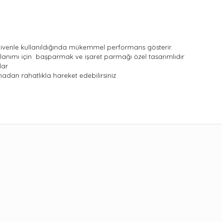
n eldivenle kullanıldığında mükemmel performans gösterir.
nımı için başparmak ve işaret parmağı özel tasarımlıdır
lar
madan rahatlıkla hareket edebilirsiniz
ularda yetersiz gördüğünüz noktaları öneri formunu kullanarak tarafımıza 
Bu ürüne ilk yorumu siz yapın!
Yorum Yaz