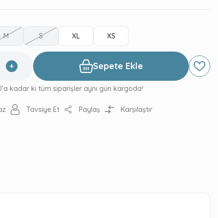
M
S
XL
XS
Sepete Ekle
0’a kadar ki tüm siparişler aynı gün kargoda!
az
Tavsiye Et
Paylaş
Karşılaştır