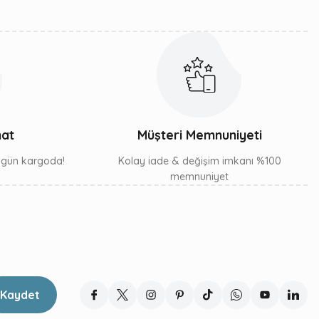
mat
Müşteri Memnuniyeti
ı gün kargoda!
Kolay iade & değişim imkanı %100
memnuniyet
Kaydet