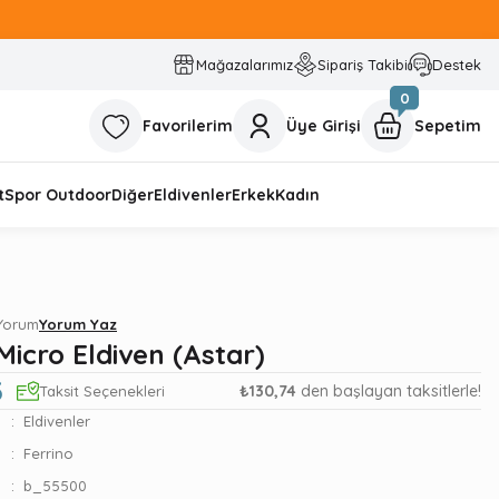
Mağazalarımız
Sipariş Takibi
Destek
0
Favorilerim
Üye Girişi
Sepetim
t
Spor Outdoor
Diğer
Eldivenler
Erkek
Kadın
 Yorum
Yorum Yaz
Micro Eldiven (Astar)
3
₺130,74
den başlayan taksitlerle!
Taksit Seçenekleri
Eldivenler
Ferrino
b_55500