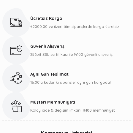
Bu ürünün fiyat bilgisi, resim, ürün açıklamalarında ve diğer
konularda yetersiz gördüğünüz noktaları öneri formunu
kullanarak tarafımıza iletebilirsiniz.
Ücretsiz Kargo
Görüş ve önerileriniz için teşekkür ederiz.
₺2000,00 ve üzeri tüm siparişlerde kargo ücretsiz
Ürün resmi kalitesiz, bozuk veya görüntülenemiyor.
Ürün açıklamasında eksik bilgiler bulunuyor.
Güvenli Alışveriş
Ürün bilgilerinde hatalar bulunuyor.
256bit SSL sertifikası ile %100 güvenli alışveriş
Ürün fiyatı diğer sitelerden daha pahalı.
Bu ürüne benzer farklı alternatifler olmalı.
Aynı Gün Teslimat
16:00’a kadar ki siparişler aynı gün kargoda!
Müşteri Memnuniyeti
Gönder
Kolay iade & değişim imkanı %100 memnuniyet
Kampanya Habercisi