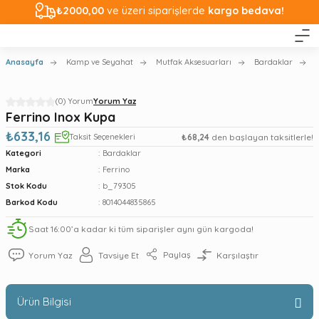
₺2000,00
ve üzeri siparişlerde
kargo bedava!
Anasayfa
Kamp ve Seyahat
Mutfak Aksesuarları
Bardaklar
(0) Yorum
Yorum Yaz
Ferrino Inox Kupa
₺633,16
Taksit Seçenekleri
₺68,24
den başlayan taksitlerle!
Kategori
Bardaklar
Marka
Ferrino
Stok Kodu
b_79305
Barkod Kodu
8014044835865
Saat 16:00’a kadar ki tüm siparişler aynı gün kargoda!
Paylaş
Yorum Yaz
Tavsiye Et
Karşılaştır
Ürün Bilgisi