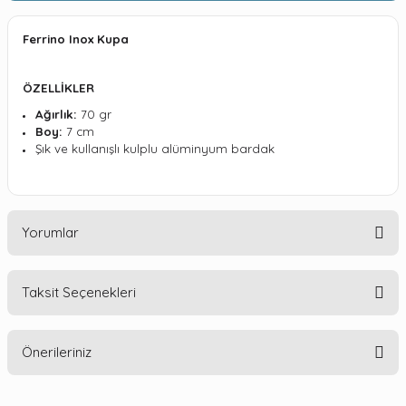
Ferrino Inox Kupa
ÖZELLİKLER
Ağırlık:
70 gr
Boy:
7 cm
Şık ve kullanışlı kulplu alüminyum bardak
Yorumlar
Taksit Seçenekleri
Bu ürüne ilk yorumu siz yapın!
Önerileriniz
Yorum Yaz