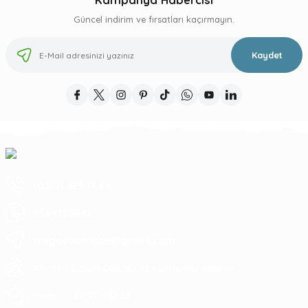
Güncel indirim ve fırsatları kaçırmayın.
Kaydet
(0312) 473 17 44
5364753945
tragosoutdoor@gmail.com
ATA MAH. LİZBON CAD. NO: 93 A ÇANKAYA/ ANKARA
09:00 - 17:30
Hafta içi :