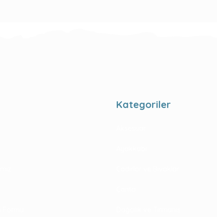
Kategoriler
Aksesuar
Ayakkabı
rimiz
Çadırlar ve Bivaklar
Çanta
im Formu
Dağcılık ve Tırmanış