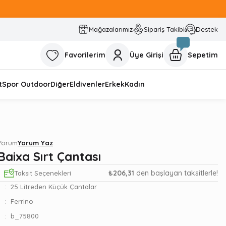
Mağazalarımız
Sipariş Takibi
Destek
Favorilerim
Üye Girişi
Sepetim
t
Spor Outdoor
Diğer
Eldivenler
Erkek
Kadın
 Yorum
Yorum Yaz
Baixa Sırt Çantası
₺206,31
den başlayan taksitlerle!
Taksit Seçenekleri
25 Litreden Küçük Çantalar
Ferrino
b_75800