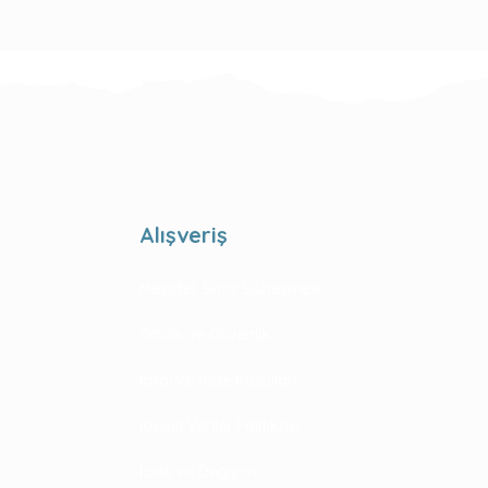
Alışveriş
Mesafeli Satış Sözleşmesi
Gizlilik ve Güvenlik
İptal ve İade Koşulları
Kişisel Veriler Politikası
İade ve Değişim