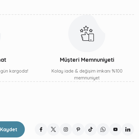
mat
Müşteri Memnuniyeti
ı gün kargoda!
Kolay iade & değişim imkanı %100
memnuniyet
Kaydet