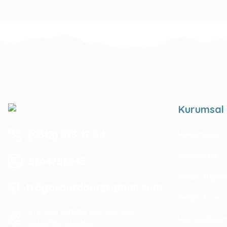
Kurumsal
(0312) 473 17 44
Hakkımızda
Mağazamız
5364753945
İletişim Bilgile
tragosoutdoor@gmail.com
İletişim Formu
ATA MAH. LİZBON CAD. NO: 93 A
Havale Bildir
ÇANKAYA/ ANKARA