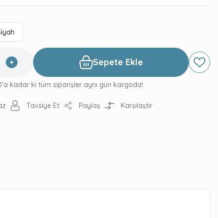
Siyah
Sepete Ekle
0’a kadar ki tüm siparişler aynı gün kargoda!
az
Tavsiye Et
Paylaş
Karşılaştır