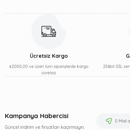
Ürün fiyatı diğer sitelerden daha pahalı.
Bu ürüne benzer farklı alternatifler olmalı.
Ücretsiz Kargo
G
₺2000,00 ve üzeri tüm siparişlerde kargo
256bit SSL sert
ücretsiz
Kampanya Habercisi
Güncel indirim ve fırsatları kaçırmayın.