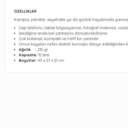
ÖZELLİKLER
Kampta, piknikte, seyahatte ya da günlük hayatınızda yanınızda
Cep telefonu, tablet bilgisayarınızı, fotoğraf makinesi, cüzdan
İstediğiniz anda bel çantasına dönüştürebilirsiniz
Çok kullanışlı, kompakt ve hafif bir çantadır
Omuz kayışları nefes alabilir kumaşla dizayn edildiğinden k
Ağırlık :
215 gr
Kapasite:
15 litre
Boyutlar:
45 x 27 x 21 cm
Bu ürünün fiyat bilgisi, resim, ürün açıklamalarında ve diğer kon
Görüş ve önerileriniz için teşekkür ederiz.
Ürün resmi kalitesiz, bozuk veya görüntülenemiyor.
Ürün açıklamasında eksik bilgiler bulunuyor.
Ürün bilgilerinde hatalar bulunuyor.