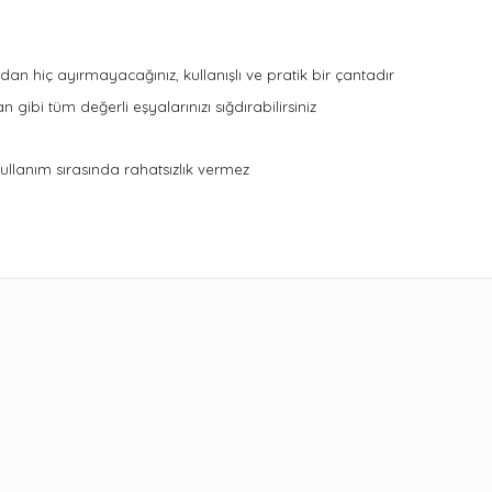
n hiç ayırmayacağınız, kullanışlı ve pratik bir çantadır
 gibi tüm değerli eşyalarınızı sığdırabilirsiniz
ullanım sırasında rahatsızlık vermez
ularda yetersiz gördüğünüz noktaları öneri formunu kullanarak tarafımıza 
Bu ürüne ilk yorumu siz yapın!
Yorum Yaz