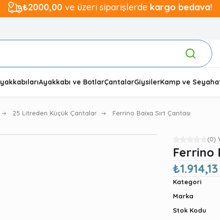
₺2000,00
ve üzeri siparişlerde
kargo bedava!
yakkabıları
Ayakkabı ve Botlar
Çantalar
Giysiler
Kamp ve Seyaha
25 Litreden Küçük Çantalar
Ferrino Baixa Sırt Çantası
(0)
Ferrino 
₺1.914,13
Kategori
Marka
Stok Kodu