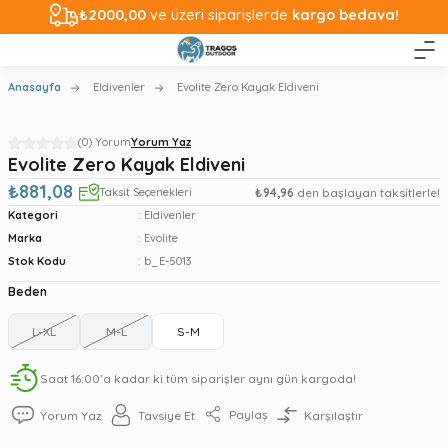
₺2000,00
ve üzeri siparişlerde
kargo bedava!
Anasayfa
Eldivenler
Evolite Zero Kayak Eldiveni
(0) Yorum
Yorum Yaz
Evolite Zero Kayak Eldiveni
₺881,08
Taksit Seçenekleri
₺94,96
den başlayan taksitlerle!
Kategori
Eldivenler
Marka
Evolite
Stok Kodu
b_E-5013
Beden
L-XL
M-L
S-M
Saat 16:00’a kadar ki tüm siparişler aynı gün kargoda!
Paylaş
Yorum Yaz
Tavsiye Et
Karşılaştır