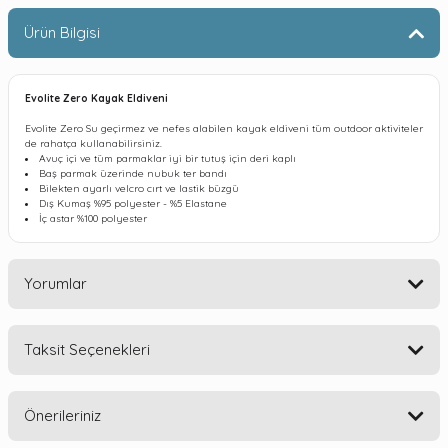
Ürün Bilgisi
Evolite Zero Kayak Eldiveni
Evolite Zero Su geçirmez ve nefes alabilen kayak eldiveni tüm outdoor aktiviteler
de rahatça kullanabilirsiniz.
Avuç içi ve tüm parmaklar iyi bir tutuş için deri kaplı
Baş parmak üzerinde nubuk ter bandı
Bilekten ayarlı velcro cırt ve lastik büzgü
Dış Kumaş %95 polyester - %5 Elastane
İç astar %100 polyester
Yorumlar
Taksit Seçenekleri
Bu ürüne ilk yorumu siz yapın!
Önerileriniz
Yorum Yaz