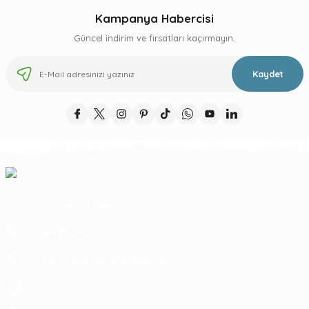
Kampanya Habercisi
Güncel indirim ve fırsatları kaçırmayın.
Kaydet
(0312) 473 17 44
5364753945
tragosoutdoor@gmail.com
ATA MAH. LİZBON CAD. NO: 93 A ÇANKAYA/ ANKARA