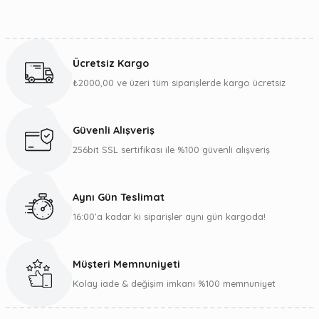
Bu ürünün fiyat bilgisi, resim, ürün açıklamalarında ve diğer
konularda yetersiz gördüğünüz noktaları öneri formunu
kullanarak tarafımıza iletebilirsiniz.
Ücretsiz Kargo
Görüş ve önerileriniz için teşekkür ederiz.
₺2000,00 ve üzeri tüm siparişlerde kargo ücretsiz
Ürün resmi kalitesiz, bozuk veya görüntülenemiyor.
Ürün açıklamasında eksik bilgiler bulunuyor.
Güvenli Alışveriş
Ürün bilgilerinde hatalar bulunuyor.
256bit SSL sertifikası ile %100 güvenli alışveriş
Ürün fiyatı diğer sitelerden daha pahalı.
Bu ürüne benzer farklı alternatifler olmalı.
Aynı Gün Teslimat
16:00’a kadar ki siparişler aynı gün kargoda!
Müşteri Memnuniyeti
Gönder
Kolay iade & değişim imkanı %100 memnuniyet