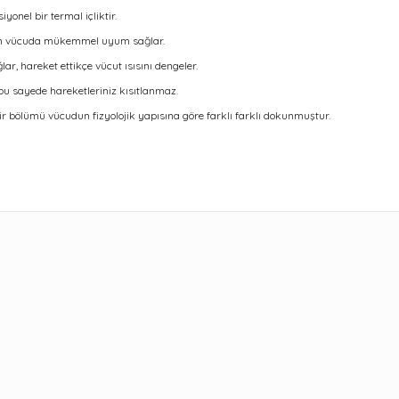
onel bir termal içliktir.
ken vücuda mükemmel uyum sağlar.
ar, hareket ettikçe vücut ısısını dengeler.
 bu sayede hareketleriniz kısıtlanmaz.
 bir bölümü vücudun fizyolojik yapısına göre farklı farklı dokunmuştur.
ularda yetersiz gördüğünüz noktaları öneri formunu kullanarak tarafımıza 
Bu ürüne ilk yorumu siz yapın!
Yorum Yaz