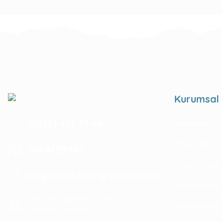
Kurumsal
(0312) 473 17 44
Hakkımızda
Mağazamız
5364753945
İletişim Bilgile
tragosoutdoor@gmail.com
İletişim Formu
ATA MAH. LİZBON CAD. NO: 93 A
Havale Bildir
ÇANKAYA/ ANKARA