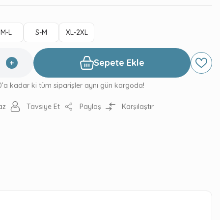
M-L
S-M
XL-2XL
Sepete Ekle
0’a kadar ki tüm siparişler aynı gün kargoda!
az
Tavsiye Et
Paylaş
Karşılaştır