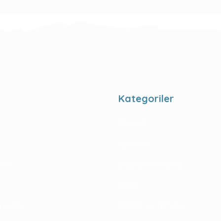
Kategoriler
Aksesuar
Ayakkabı
rimiz
Çadırlar ve Bivaklar
Çanta
im Formu
Dağcılık ve Tırmanış