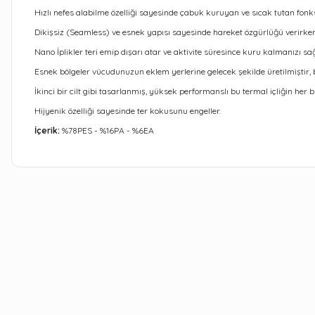
Hızlı nefes alabilme özelliği sayesinde çabuk kuruyan ve sıcak tutan fonksiy
Dikişsiz (Seamless) ve esnek yapısı sayesinde hareket özgürlüğü verir
Nano İplikler teri emip dışarı atar ve aktivite süresince kuru kalmanızı sağl
Esnek bölgeler vücudunuzun eklem yerlerine gelecek şekilde üretilmiştir,
İkinci bir cilt gibi tasarlanmış, yüksek performanslı bu termal içliğin her
Hijyenik özelliği sayesinde ter kokusunu engeller.
İçerik:
%78PES - %16PA - %6EA
Bu ürünün fiyat bilgisi, resim, ürün açıklamalarında ve diğer kon
Görüş ve önerileriniz için teşekkür ederiz.
Ürün resmi kalitesiz, bozuk veya görüntülenemiyor.
Ürün açıklamasında eksik bilgiler bulunuyor.
Ürün bilgilerinde hatalar bulunuyor.
Ürün fiyatı diğer sitelerden daha pahalı.