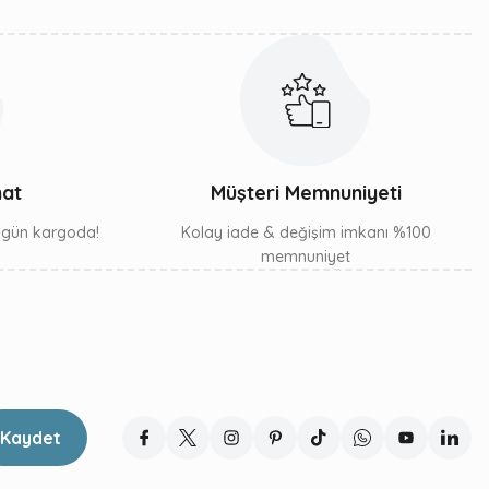
mat
Müşteri Memnuniyeti
ı gün kargoda!
Kolay iade & değişim imkanı %100
memnuniyet
Kaydet