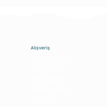
Alışveriş
Mesafeli Satış Sözleşmesi
Gizlilik ve Güvenlik
İptal ve İade Koşulları
Kişisel Veriler Politikası
İade ve Değişim