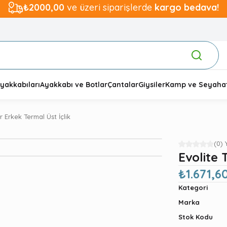
₺2000,00
ve üzeri siparişlerde
kargo bedava!
yakkabıları
Ayakkabı ve Botlar
Çantalar
Giysiler
Kamp ve Seyaha
 Erkek Termal Üst İçlik
(0)
Evolite
₺1.671,6
Kategori
Marka
Stok Kodu