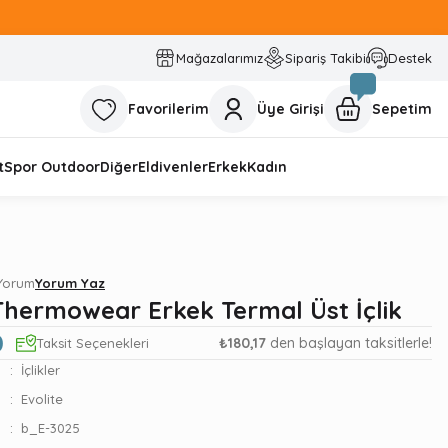
Mağazalarımız
Sipariş Takibi
Destek
Favorilerim
Üye Girişi
Sepetim
t
Spor Outdoor
Diğer
Eldivenler
Erkek
Kadın
 Yorum
Yorum Yaz
 Thermowear Erkek Termal Üst İçlik
0
₺180,17
den başlayan taksitlerle!
Taksit Seçenekleri
İçlikler
Evolite
b_E-3025