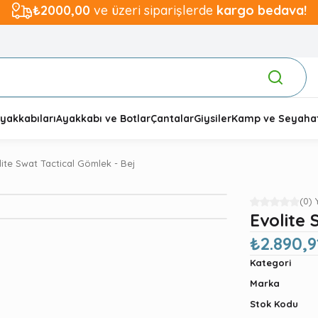
₺2000,00
ve üzeri siparişlerde
kargo bedava!
yakkabıları
Ayakkabı ve Botlar
Çantalar
Giysiler
Kamp ve Seyaha
lite Swat Tactical Gömlek - Bej
(0)
Evolite 
₺2.890,9
Kategori
Marka
Stok Kodu