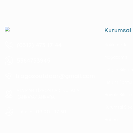
Kurumsal
(0312) 473 17 44
Hakkımızda
Mağazamız
5364753945
İletişim Bilgile
tragosoutdoor@gmail.com
İletişim Formu
ATA MAH. LİZBON CAD. NO: 93 A
Havale Bildir
ÇANKAYA/ ANKARA
Kurumsal Sipa
09:00 - 17:30
Hafta içi :
Haberler