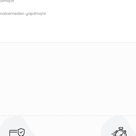
ılmıştır
alzemeden yapılmıştır
er konularda yetersiz gördüğünüz noktaları öneri formunu kullanarak taraf
Bu ürüne ilk yorumu siz yapın!
Yorum Yaz