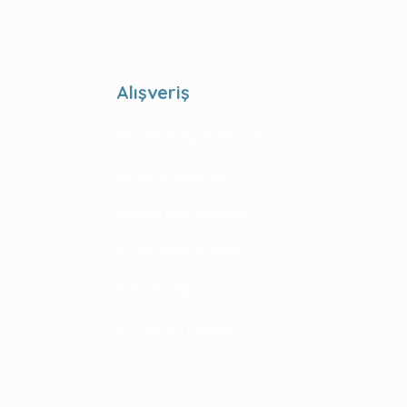
Alışveriş
Mesafeli Satış Sözleşmesi
Gizlilik ve Güvenlik
İptal ve İade Koşulları
Kişisel Veriler Politikası
İade ve Değişim
Kampanya Koşulları