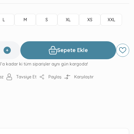
L
M
S
XL
XS
XXL
Sepete Ekle
0’a kadar ki tüm siparişler aynı gün kargoda!
az
Tavsiye Et
Paylaş
Karşılaştır