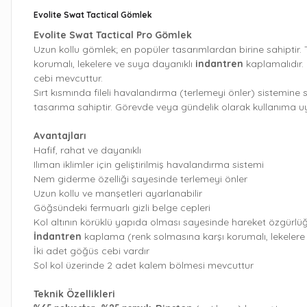
Evolite Swat Tactical Gömlek
Evolite Swat Tactical Pro Gömlek
Uzun kollu gömlek; en popüler tasarımlardan birine sahiptir. Ta
korumalı, lekelere ve suya dayanıklı
indantren
kaplamalıdır.
cebi mevcuttur.
Sırt kısmında fileli havalandırma (terlemeyi önler) sistemine 
tasarıma sahiptir. Görevde veya gündelik olarak kullanıma u
Avantajları
Hafif, rahat ve dayanıklı
Ilıman iklimler için geliştirilmiş havalandırma sistemi
Nem giderme özelliği sayesinde terlemeyi önler
Uzun kollu ve manşetleri ayarlanabilir
Göğsündeki fermuarlı gizli belge cepleri
Kol altının körüklü yapıda olması sayesinde hareket özgürlü
İndantren
kaplama (renk solmasına karşı korumalı, lekelere
İki adet göğüs cebi vardır
Sol kol üzerinde 2 adet kalem bölmesi mevcuttur
Teknik Özellikleri