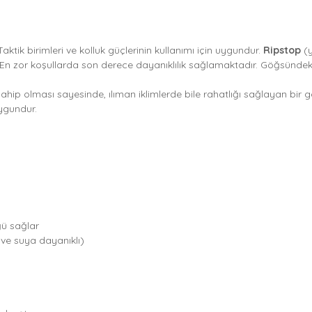
ktik birimleri ve kolluk güçlerinin kullanımı için uygundur.
Ripstop
(y
 En zor koşullarda son derece dayanıklılık sağlamaktadır. Göğsündeki 
sahip olması sayesinde, ılıman iklimlerde bile rahatlığı sağlayan bir g
ygundur.
ğü sağlar
 ve suya dayanıklı)