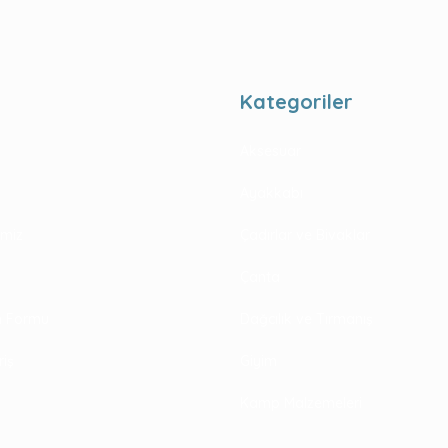
Kategoriler
Aksesuar
Ayakkabı
rimiz
Çadırlar ve Bivaklar
Çanta
im Formu
Dağcılık ve Tırmanış
riş
Giyim
Kamp Malzemeleri