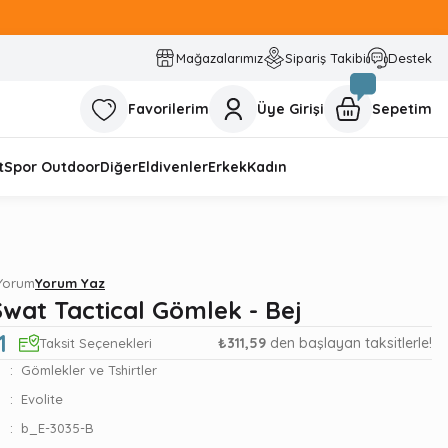
Mağazalarımız
Sipariş Takibi
Destek
Favorilerim
Üye Girişi
Sepetim
t
Spor Outdoor
Diğer
Eldivenler
Erkek
Kadın
 Yorum
Yorum Yaz
Swat Tactical Gömlek - Bej
1
₺311,59
den başlayan taksitlerle!
Taksit Seçenekleri
Gömlekler ve Tshirtler
Evolite
b_E-3035-B