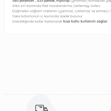
Ripstop
(yırtılmaz) kumaştan yap
%65 polyester , %35 pamuk,
Arka sırt kısmında fileli havalandırma (terlemeyi önler)
Düğmeleri sağlam melamin (yanmaz, çatlamaz ve erimez) m
Yaka bölümünün iç kısmında askılık bulunur
İstenildiğinde kollar katlanarak
kısa kollu kullanım sağlar.
Bu ürünün fiyat bilgisi, resim, ürün açıklamalarında ve diğ
Görüş ve önerileriniz için teşekkür ederiz.
Ürün resmi kalitesiz, bozuk veya görüntülenemiyor.
Ürün açıklamasında eksik bilgiler bulunuyor.
Ürün bilgilerinde hatalar bulunuyor.
Ürün fiyatı diğer sitelerden daha pahalı.
Bu ürüne benzer farklı alternatifler olmalı.