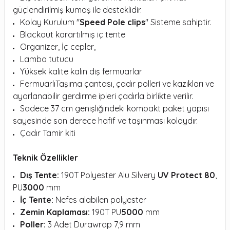
güçlendirilmiş kumaş ile desteklidir.
Kolay Kurulum ''
Speed Pole clips
'' Sisteme sahiptir.
Blackout karartılmış iç tente
Organizer, İç cepler,
Lamba tutucu
Yüksek kalite kalın diş fermuarlar
FermuarlıTaşıma çantası, çadır polleri ve kazıkları ve
ayarlanabilir gerdirme ipleri çadırla birlikte verilir.
Sadece 37 cm genişliğindeki kompakt paket yapısı
sayesinde son derece hafif ve taşınması kolaydır.
Çadır Tamir kiti
Teknik Özellikler
Dış Tente:
190T Polyester Alu Silvery
UV Protect 80
,
PU
3000
mm
İç Tente:
Nefes alabilen polyester
Zemin Kaplaması:
190T PU
5000
mm
Poller:
3 Adet Durawrap 7,9 mm