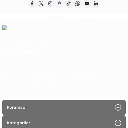
(0312) 473 17 44
5364753945
tragosoutdoor@gmail.com
ATA MAH. LİZBON CAD. NO: 93 A ÇANKAYA/ ANKARA
09:00 - 17:30
Hafta içi :
Kurumsal
Kategoriler