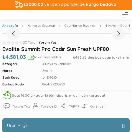
₺2000,00
ve üzeri siparişlerde
kargo bedava!
Anasayfa
Kamp ve Seyahat
Çadırlar ve Bivaklar
4 Mevsim Çadırla
(0) Yorum
Yorum Yaz
Evolite Summit Pro Çadır Sun Fresh UPF80
₺4.581,03
Taksit Seçenekleri
₺493,75
den başlayan taksitlerle!
Kategori
4 Mevsim Çadırlar
Marka
Evolite
Stok Kodu
b_E-9210
Barkod Kodu
8684777200980
Saat 16:00’a kadar ki tüm siparişler aynı gün kargoda!
Paylaş
Yorum Yaz
Tavsiye Et
Karşılaştır
Ürün Bilgisi