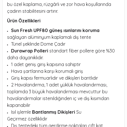
bu özel kaplama, rüzgârlı ve zor hava koşullarında
çadırın stabilitesini artırır.
Ürün Özellikleri
Sun Fresh UPF80 güneş ısınlarını koruma
sağlayan alüminyum kaplamalı dış tente
Tünel şeklinde Dome Çadır
Durawrap Polleri
standart fiber pollere göre %30
daha dayanıklıdır.
1 adet geniş giriş kapısına sahiptir
Hava şartlarına karşı korumalı giriş
Giriş kapısı fermuarlıdır ve dikişleri bantlıdır
2 Havalandırma, 1 adet yüklük havalandırması,
toplamda 3 büyük havalandırması mevcuttur bu
havalandırmalar istenildiğinden iç ve dış kısımdan
kapanabilir
Isıl işlemle
Bantlanmış Dikişleri
Su
Geçirmez özelliklidir
Dış tentedeki tüm gerdirme noktaları çift kat