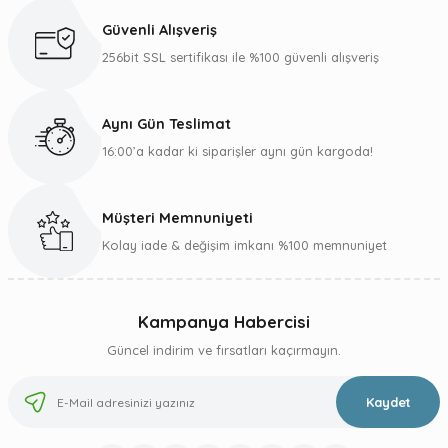
Ürün açıklamasında eksik bilgiler bulunuyor.
Güvenli Alışveriş
Ürün bilgilerinde hatalar bulunuyor.
256bit SSL sertifikası ile %100 güvenli alışveriş
Ürün fiyatı diğer sitelerden daha pahalı.
Bu ürüne benzer farklı alternatifler olmalı.
Aynı Gün Teslimat
16:00’a kadar ki siparişler aynı gün kargoda!
Müşteri Memnuniyeti
Gönder
Kolay iade & değişim imkanı %100 memnuniyet
Kampanya Habercisi
Güncel indirim ve fırsatları kaçırmayın.
Kaydet