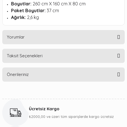
Boyutlar:
260 cm X 160 cm X 80 cm
Paket Boyutlar:
37 cm
Ağırlık:
2,6 kg
Yorumlar
Taksit Seçenekleri
Bu ürüne ilk yorumu siz yapın!
Önerileriniz
Yorum Yaz
Bu ürünün fiyat bilgisi, resim, ürün açıklamalarında ve diğer
konularda yetersiz gördüğünüz noktaları öneri formunu
kullanarak tarafımıza iletebilirsiniz.
Ücretsiz Kargo
Görüş ve önerileriniz için teşekkür ederiz.
₺2000,00 ve üzeri tüm siparişlerde kargo ücretsiz
Ürün resmi kalitesiz, bozuk veya görüntülenemiyor.