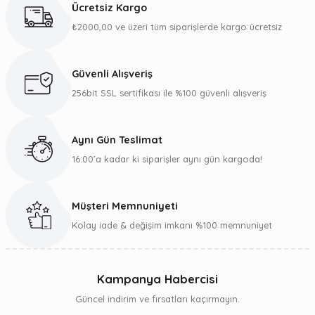
Ücretsiz Kargo
Görüş ve önerileriniz için teşekkür ederiz.
₺2000,00 ve üzeri tüm siparişlerde kargo ücretsiz
Ürün resmi kalitesiz, bozuk veya görüntülenemiyor.
Ürün açıklamasında eksik bilgiler bulunuyor.
Güvenli Alışveriş
Ürün bilgilerinde hatalar bulunuyor.
256bit SSL sertifikası ile %100 güvenli alışveriş
Ürün fiyatı diğer sitelerden daha pahalı.
Bu ürüne benzer farklı alternatifler olmalı.
Aynı Gün Teslimat
16:00’a kadar ki siparişler aynı gün kargoda!
Müşteri Memnuniyeti
Gönder
Kolay iade & değişim imkanı %100 memnuniyet
Kampanya Habercisi
Güncel indirim ve fırsatları kaçırmayın.