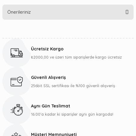
Bu ürüne ilk yorumu siz yapın!
Önerileriniz
Yorum Yaz
Bu ürünün fiyat bilgisi, resim, ürün açıklamalarında ve diğer
konularda yetersiz gördüğünüz noktaları öneri formunu
kullanarak tarafımıza iletebilirsiniz.
Ücretsiz Kargo
Görüş ve önerileriniz için teşekkür ederiz.
₺2000,00 ve üzeri tüm siparişlerde kargo ücretsiz
Ürün resmi kalitesiz, bozuk veya görüntülenemiyor.
Ürün açıklamasında eksik bilgiler bulunuyor.
Güvenli Alışveriş
Ürün bilgilerinde hatalar bulunuyor.
256bit SSL sertifikası ile %100 güvenli alışveriş
Ürün fiyatı diğer sitelerden daha pahalı.
Bu ürüne benzer farklı alternatifler olmalı.
Aynı Gün Teslimat
16:00’a kadar ki siparişler aynı gün kargoda!
Müşteri Memnuniyeti