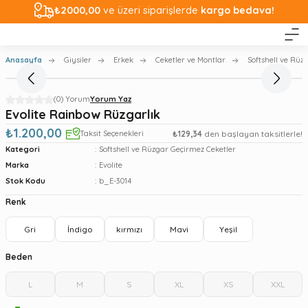
₺2000,00
ve üzeri siparişlerde
kargo bedava!
Anasayfa
Giysiler
Erkek
Ceketler ve Montlar
Softshell ve Rüz
(0) Yorum
Yorum Yaz
Evolite Rainbow Rüzgarlık
₺1.200,00
Taksit Seçenekleri
₺129,34
den başlayan taksitlerle!
Kategori
Softshell ve Rüzgar Geçirmez Ceketler
Marka
Evolite
Stok Kodu
b_E-3014
Renk
Gri
İndigo
kırmızı
Mavi
Yeşil
Beden
L
M
S
XL
XS
XXL