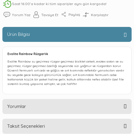
Saat 16:00’a kadar ki tüm siparişler aynı gün kargoda!
Paylaş
Yorum Yaz
Tavsiye Et
Karşılaştır
Ürün Bilgisi
Evolite Rainbow Rüzgarlık
Evolite Rainbow su geçirmez rüzgar geçirmez bisiklet ceketi, evotex astarı ve su
geçirmez, rüzgar geçirmez özelliği sayesinde sizi yağmur ve rüzgardan korur.
Güvenli fermuarlı sırt cebi ve göğüs ve sırt kısmında reflektör yansıtıcıları vardır
bu sayede gece kolayca görünürlük sağlar, sırt kısmındaki fermuarlı cebe
katlanarak küçük bir paket haline gelir, koltuk altlarında nefes alabilir özel file
sistemli kumaş yapısına sahiptir, ve çok hafiftir
Yorumlar
Taksit Seçenekleri