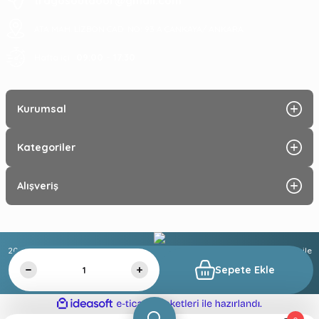
tragosoutdoor@gmail.com
ATA MAH. LİZBON CAD. NO: 93 A ÇANKAYA/ ANKARA
09:00 - 17:30
Hafta içi :
Kurumsal
Kategoriler
Alışveriş
2025 © Tüm hakları saklıdır. Kredi kartı bilgileriniz 256 bit SSL sertifikası ile
%100 güvende!
Sepete Ekle
ideasoft
ile
e-
hazırlandı.
ticaret