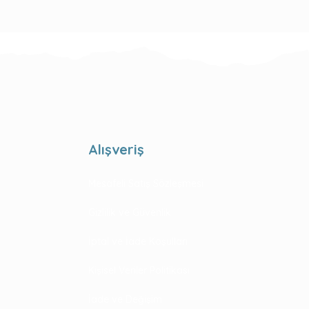
Alışveriş
Mesafeli Satış Sözleşmesi
Gizlilik ve Güvenlik
İptal ve İade Koşulları
Kişisel Veriler Politikası
İade ve Değişim