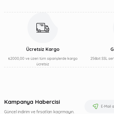
Ürün fiyatı diğer sitelerden daha pahalı.
Bu ürüne benzer farklı alternatifler olmalı.
Ücretsiz Kargo
G
₺2000,00 ve üzeri tüm siparişlerde kargo
256bit SSL sert
ücretsiz
Kampanya Habercisi
Güncel indirim ve fırsatları kaçırmayın.