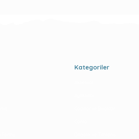
Kategoriler
Aksesuar
Ayakkabı
rimiz
Çadırlar ve Bivaklar
Çanta
im Formu
Dağcılık ve Tırmanış