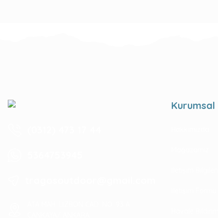
Kurumsal
(0312) 473 17 44
Hakkımızda
Mağazamız
5364753945
İletişim Bilgile
tragosoutdoor@gmail.com
İletişim Formu
ATA MAH. LİZBON CAD. NO: 93 A
Havale Bildir
ÇANKAYA/ ANKARA