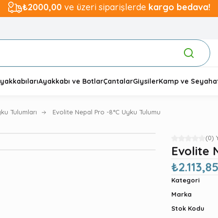
₺2000,00
ve üzeri siparişlerde
kargo bedava!
yakkabıları
Ayakkabı ve Botlar
Çantalar
Giysiler
Kamp ve Seyaha
ku Tulumları
Evolite Nepal Pro -8°C Uyku Tulumu
(0)
Evolite
₺2.113,8
Kategori
Marka
Stok Kodu