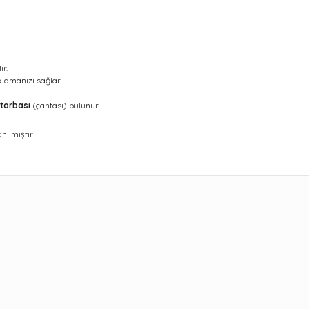
ir.
lamanızı sağlar.
 torbası
(çantası) bulunur.
ılmıştır.
ularda yetersiz gördüğünüz noktaları öneri formunu kullanarak tarafımıza 
Bu ürüne ilk yorumu siz yapın!
Yorum Yaz