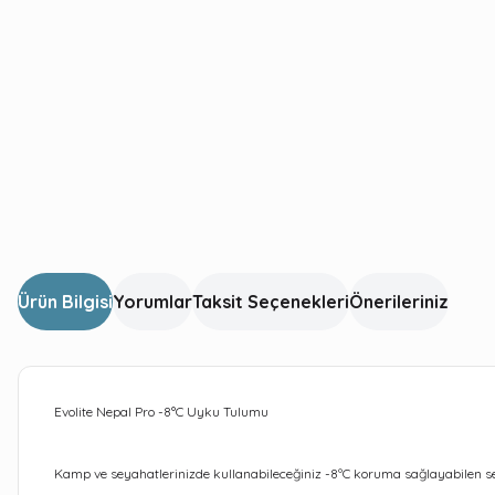
Ürün Bilgisi
Yorumlar
Taksit Seçenekleri
Önerileriniz
Evolite Nepal Pro -8°C Uyku Tulumu
Kamp ve seyahatlerinizde kullanabileceğiniz -8ºC koruma sağlayabilen s