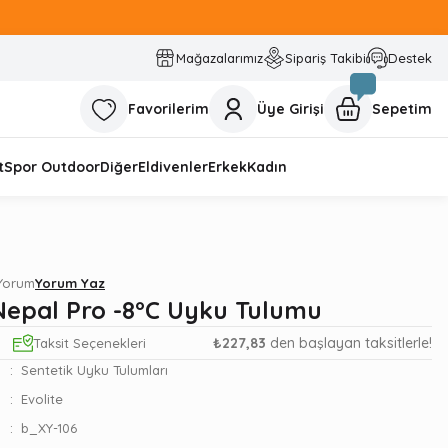
Mağazalarımız
Sipariş Takibi
Destek
Favorilerim
Üye Girişi
Sepetim
t
Spor Outdoor
Diğer
Eldivenler
Erkek
Kadın
 Yorum
Yorum Yaz
 Nepal Pro -8°C Uyku Tulumu
5
₺227,83
den başlayan taksitlerle!
Taksit Seçenekleri
Sentetik Uyku Tulumları
Evolite
b_XY-106