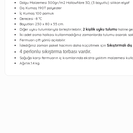
Dolgu Malzemesi 300gr/m2 Hollowfibre 3D, (3 boyutlu) silikon elyaf
Dış Kumaş 190T polyester
İç Kumaş 100 pamuk
Derecesi -8 ºC
Boyutları 230 x 80 x 55 cm.
Diğer uyku tulumlarıyla birleştirilebilir,
2 kişilik uyku tulumu
haline gel
İki adet asma halkası kullanmadığınız zamanlarda tulumu asarak sak
Fermuarı çift yönlü açılabilir.
İstediğiniz zaman paket hacmini daha küçültmek için
Sıkıştırmalı dış
4 perlonlu sıkıştırma torbası vardır.
Soğuğa karşı fermuarın iç kısımlarında ekstra yalıtım malzemesi kullan
Ağırlık:1.4 kg.
Bu ürünün fiyat bilgisi, resim, ürün açıklamalarında ve diğer kon
Görüş ve önerileriniz için teşekkür ederiz.
Ürün resmi kalitesiz, bozuk veya görüntülenemiyor.
Ürün açıklamasında eksik bilgiler bulunuyor.
Ürün bilgilerinde hatalar bulunuyor.