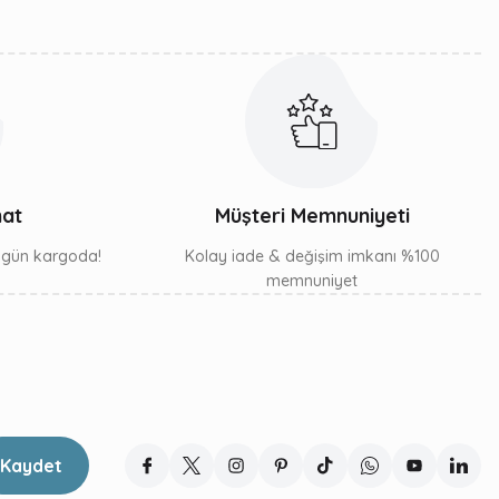
mat
Müşteri Memnuniyeti
ı gün kargoda!
Kolay iade & değişim imkanı %100
memnuniyet
Kaydet