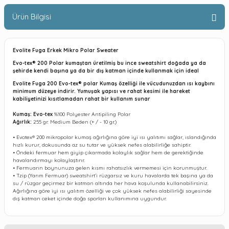
Ürün Bilgisi
Evolite Fuga Erkek Mikro Polar Sweater
Evo-tex® 200 Polar kumaştan üretilmiş bu ince sweatshirt doğada ya da
şehirde kendi başına ya da bir dış katman içinde kullanmak için ideal
Evolite Fuga 200 Evo-tex
®
polar Kumaş özelliği ile vücudunuzdan ısı kaybını
minimum düzeye indirir. Yumuşak yapısı ve rahat kesimi ile hareket
kabiliyetinizi kısıtlamadan rahat bir kullanım sunar
Kumaş: Evo-tex
%100 Polyester Antipiling Polar
Ağırlık:
255 gr. Medium Beden (+ / - 10 gr.)
• Evotex® 200 mikropolar kumaş ağırlığına göre iyi ısı yalıtımı sağlar, ıslandığında
hızlı kurur, dokusunda az su tutar ve yüksek nefes alabilirliğe sahiptir.
• Öndeki fermuar hem giyip çıkarmada kolaylık sağlar hem de gerektiğinde
havalandırmayı kolaylaştırır.
• Fermuarın boynunuza gelen kısmı rahatsızlık vermemesi için korunmuştur.
• Tzip (Yarım Fermuar) sweatshirt’i rüzgarsız ve kuru havalarda tek başına ya da
su / rüzgar geçirmez bir katman altında her hava koşulunda kullanabilirsiniz.
Ağırlığına göre iyi ısı yalıtım özelliği ve çok yüksek nefes alabilirliği sayesinde
dış katman ceket içinde doğa sporları kullanımına uygundur.