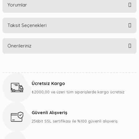
Yorumlar
Taksit Seçenekleri
Bu ürüne ilk yorumu siz yapın!
Önerileriniz
Yorum Yaz
Bu ürünün fiyat bilgisi, resim, ürün açıklamalarında ve diğer
konularda yetersiz gördüğünüz noktaları öneri formunu
kullanarak tarafımıza iletebilirsiniz.
Ücretsiz Kargo
Görüş ve önerileriniz için teşekkür ederiz.
₺2000,00 ve üzeri tüm siparişlerde kargo ücretsiz
Ürün resmi kalitesiz, bozuk veya görüntülenemiyor.
Ürün açıklamasında eksik bilgiler bulunuyor.
Güvenli Alışveriş
Ürün bilgilerinde hatalar bulunuyor.
256bit SSL sertifikası ile %100 güvenli alışveriş
Ürün fiyatı diğer sitelerden daha pahalı.
Bu ürüne benzer farklı alternatifler olmalı.