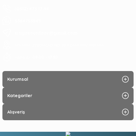
(0312) 473 17 44
5364753945
tragosoutdoor@gmail.com
ATA MAH. LİZBON CAD. NO: 93 A ÇANKAYA/ ANKARA
09:00 - 17:30
Hafta içi :
Kurumsal
Kategoriler
Alışveriş