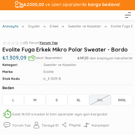
₺2000,00
ve üzeri siparişlerde
kargo bedava!
Anasayfa
Giysiler
Erkek
Sweatler ve Kazaklar
Evolite Fuga Er
(0) Yorum
Yorum Yaz
Evolite Fuga Erkek Mikro Polar Sweater - Bordo
₺1.309,09
Taksit Seçenekleri
₺141,10
den başlayan taksitlerle!
Kategori
Sweatler ve Kazaklar
Marka
Evolite
Stok Kodu
b_E-3013-B
Beden
L
M
S
XL
XXL
XXXL
Saat 16:00’a kadar ki tüm siparişler aynı gün kargoda!
Paylaş
Yorum Yaz
Tavsiye Et
Karşılaştır