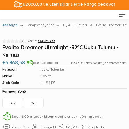
₺2000,00
ve üzeri siparişlerde
kargo bedava!
Anasayfa
Kamp ve Seyahat
Uyku Tulumları
Evolite Dreamer Ultra
(0) Yorum
Yorum Yaz
Evolite Dreamer Ultralight -32°C Uyku Tulumu -
Kırmızı
₺5.968,58
Taksit Seçenekleri
₺643,30
den başlayan taksitlerle!
Kategori
Uyku Tulumları
Marka
Evolite
Stok Kodu
b_E-9107
Fermuar Yönü
Sağ
Sol
Saat 16:00’a kadar ki tüm siparişler aynı gün kargoda!
Paylaş
Yorum Yaz
Tavsiye Et
Karşılaştır