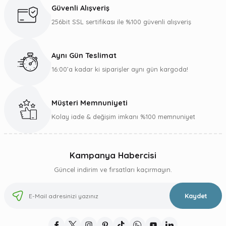
Ürün açıklamasında eksik bilgiler bulunuyor.
Güvenli Alışveriş
Ürün bilgilerinde hatalar bulunuyor.
256bit SSL sertifikası ile %100 güvenli alışveriş
Ürün fiyatı diğer sitelerden daha pahalı.
Bu ürüne benzer farklı alternatifler olmalı.
Aynı Gün Teslimat
16:00’a kadar ki siparişler aynı gün kargoda!
Müşteri Memnuniyeti
Gönder
Kolay iade & değişim imkanı %100 memnuniyet
Kampanya Habercisi
Güncel indirim ve fırsatları kaçırmayın.
Kaydet