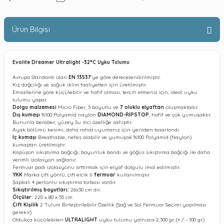
Ürün Bilgisi
Evolite Dreamer Ultralight -32°C Uyku Tulumu
Avrupa Standardı olan
EN 13537
'ye göre derecelendirilmiştir.
Kış dağcılığı ve soğuk iklim faaliyetleri için üretilmiştir.
Emsallerine göre küçülebilir ve hafif olması, tercih etmeniz için, ideal uyku
tulumu yapar.
Dolgu malzemesi
Micro Fiber, 3 boyutlu ve
7 oluklu elyaftan
oluşmaktadır.
Dış kumaşı
%100 Polyamid naylon
DIAMOND-RİPSTOP
, hafif ve çok yumuşaktır.
Bununla beraber, yüzey Su itici özelliğe sahiptir.
Ayak bölümü kesimi, daha rahat uyumanız için yeniden tasarlandı.
İç kumaşı
Breathable, nefes alabilir ve yumuşak %100 Polyamid (Naylon)
kumaştan üretilmiştir.
Kapüşon sıkıştırma bağcığı, boyunluk bandı ve göğüs sıkıştırma bağcığı ile daha
verimli izolasyon sağlanır.
Fermuar padı izolasyonu arttırmak için elyaf dolgulu imal edilmiştir.
YKK
Marka çift yönlü, çift elcik li
fermuar
kullanılmıştır.
Şapkalı 4 perlonlu sıkıştırma torbası vardır.
Sıkıştırılmış boyutları:
26x30 cm dir.
Ölçüler:
220 x 80 x 55 cm
Çift Kişilik
2 Tulum Birleştirilebilir Özellik (Sağ ve Sol Fermuar Seçimi yapılması
gerekir)
Oldukça küçülebilen
ULTRALIGHT
uyku tulumu yalnızca 2.300 gr. (+ / - 100 gr.)