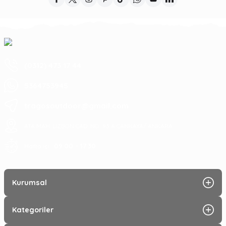
(0312) 473 17 44
5364753945
tragosoutdoor@gmail.com
ATA MAH. LİZBON CAD. NO: 93 A ÇANKAYA/ ANKARA
09:00 - 17:30
Hafta içi :
Kurumsal
Kategoriler