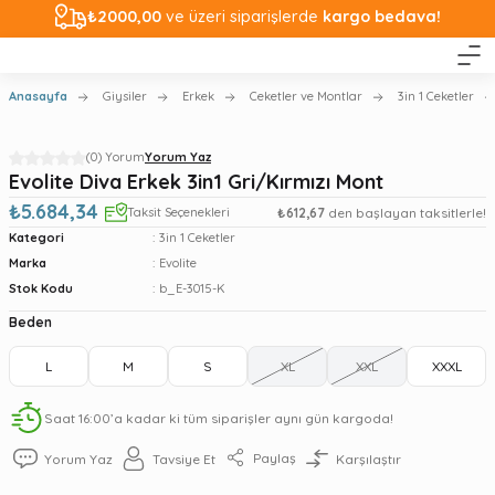
₺2000,00
ve üzeri siparişlerde
kargo bedava!
Anasayfa
Giysiler
Erkek
Ceketler ve Montlar
3in 1 Ceketler
(0) Yorum
Yorum Yaz
Evolite Diva Erkek 3in1 Gri/Kırmızı Mont
₺5.684,34
Taksit Seçenekleri
₺612,67
den başlayan taksitlerle!
Kategori
3in 1 Ceketler
Marka
Evolite
Stok Kodu
b_E-3015-K
Beden
L
M
S
XL
XXL
XXXL
Saat 16:00’a kadar ki tüm siparişler aynı gün kargoda!
Paylaş
Yorum Yaz
Tavsiye Et
Karşılaştır