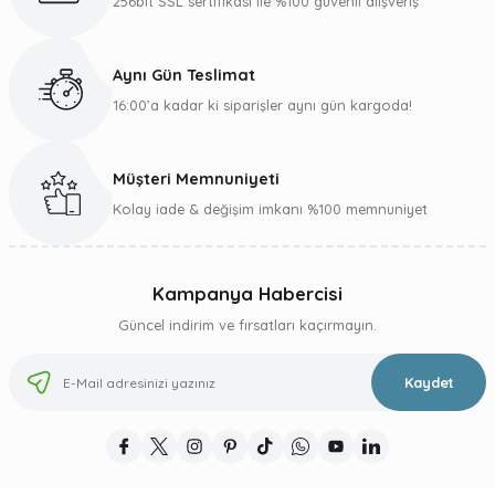
256bit SSL sertifikası ile %100 güvenli alışveriş
Ürün fiyatı diğer sitelerden daha pahalı.
Bu ürüne benzer farklı alternatifler olmalı.
Aynı Gün Teslimat
16:00’a kadar ki siparişler aynı gün kargoda!
Müşteri Memnuniyeti
Gönder
Kolay iade & değişim imkanı %100 memnuniyet
Kampanya Habercisi
Güncel indirim ve fırsatları kaçırmayın.
Kaydet