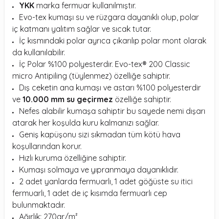
YKK
marka fermuar kullanılmıştır.
Evo-tex kumaşı su ve rüzgara dayanıklı olup, polar
iç katmanı yalıtım sağlar ve sıcak tutar.
İç kısmındaki polar ayrıca çıkarılıp polar mont olarak
da kullanılabilir.
İç Polar %100 polyesterdir. Evo-tex® 200 Classic
micro Antipiling (tüylenmez) özelliğe sahiptir.
Dış ceketin ana kumaşı ve astarı %100 polyesterdir
ve
10.000 mm su geçirmez
özelliğe sahiptir.
Nefes alabilir kumaşa sahiptir bu sayede nemi dışarı
atarak her koşulda kuru kalmanızı sağlar.
Geniş kapüşonu sizi sıkmadan tüm kötü hava
koşullarından korur.
Hızlı kuruma özelliğine sahiptir.
Kumaşı solmaya ve yıpranmaya dayanıklıdır.
2 adet yanlarda fermuarlı, 1 adet göğüste su itici
fermuarlı, 1 adet de iç kısımda fermuarlı cep
bulunmaktadır.
Ağırlık: 270gr/m²