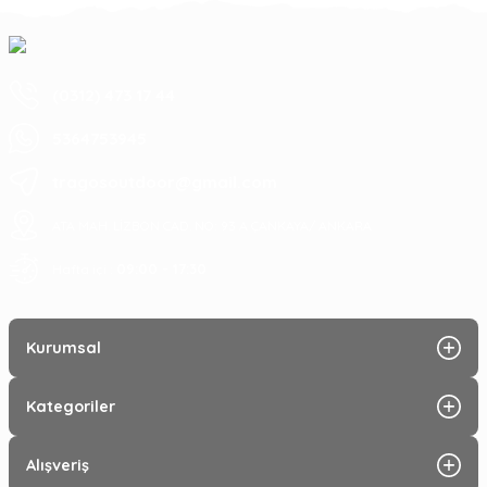
(0312) 473 17 44
5364753945
tragosoutdoor@gmail.com
ATA MAH. LİZBON CAD. NO: 93 A ÇANKAYA/ ANKARA
09:00 - 17:30
Hafta içi :
Kurumsal
Kategoriler
Alışveriş