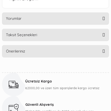
Yorumlar
Taksit Seçenekleri
Bu ürüne ilk yorumu siz yapın!
Önerileriniz
Yorum Yaz
Bu ürünün fiyat bilgisi, resim, ürün açıklamalarında ve diğer
konularda yetersiz gördüğünüz noktaları öneri formunu
kullanarak tarafımıza iletebilirsiniz.
Ücretsiz Kargo
Görüş ve önerileriniz için teşekkür ederiz.
₺2000,00 ve üzeri tüm siparişlerde kargo ücretsiz
Ürün resmi kalitesiz, bozuk veya görüntülenemiyor.
Ürün açıklamasında eksik bilgiler bulunuyor.
Güvenli Alışveriş
Ürün bilgilerinde hatalar bulunuyor.