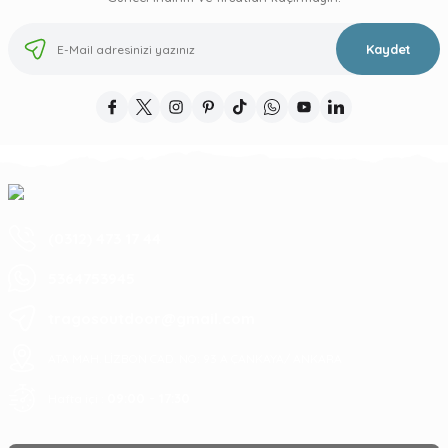
Kaydet
(0312) 473 17 44
5364753945
tragosoutdoor@gmail.com
ATA MAH. LİZBON CAD. NO: 93 A ÇANKAYA/ ANKARA
09:00 - 17:30
Hafta içi :