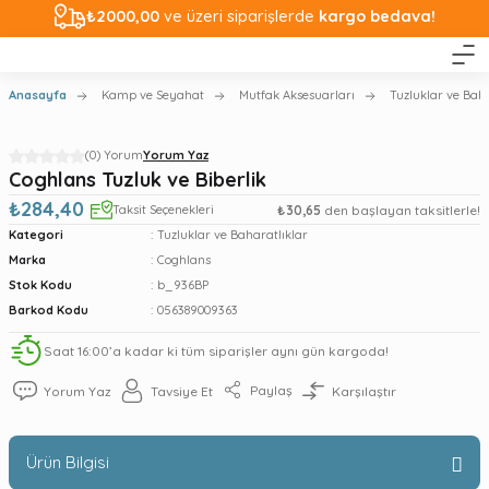
₺2000,00
ve üzeri siparişlerde
kargo bedava!
Anasayfa
Kamp ve Seyahat
Mutfak Aksesuarları
Tuzluklar ve Baha
(0) Yorum
Yorum Yaz
Coghlans Tuzluk ve Biberlik
₺284,40
Taksit Seçenekleri
₺30,65
den başlayan taksitlerle!
Kategori
Tuzluklar ve Baharatlıklar
Marka
Coghlans
Stok Kodu
b_936BP
Barkod Kodu
056389009363
Saat 16:00’a kadar ki tüm siparişler aynı gün kargoda!
Paylaş
Yorum Yaz
Tavsiye Et
Karşılaştır
Ürün Bilgisi