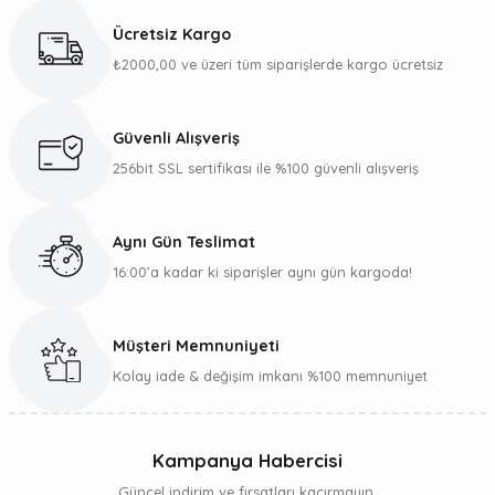
kullanarak tarafımıza iletebilirsiniz.
Ücretsiz Kargo
Görüş ve önerileriniz için teşekkür ederiz.
₺2000,00 ve üzeri tüm siparişlerde kargo ücretsiz
Ürün resmi kalitesiz, bozuk veya görüntülenemiyor.
Ürün açıklamasında eksik bilgiler bulunuyor.
Güvenli Alışveriş
Ürün bilgilerinde hatalar bulunuyor.
256bit SSL sertifikası ile %100 güvenli alışveriş
Ürün fiyatı diğer sitelerden daha pahalı.
Bu ürüne benzer farklı alternatifler olmalı.
Aynı Gün Teslimat
16:00’a kadar ki siparişler aynı gün kargoda!
Müşteri Memnuniyeti
Gönder
Kolay iade & değişim imkanı %100 memnuniyet
Kampanya Habercisi
Güncel indirim ve fırsatları kaçırmayın.