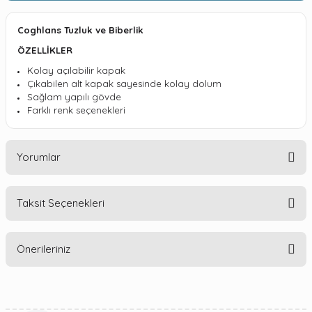
Coghlans Tuzluk ve Biberlik
ÖZELLİKLER
Kolay açılabilir kapak
Çıkabilen alt kapak sayesinde kolay dolum
Sağlam yapılı gövde
Farklı renk seçenekleri
Yorumlar
Taksit Seçenekleri
Bu ürüne ilk yorumu siz yapın!
Önerileriniz
Yorum Yaz
Bu ürünün fiyat bilgisi, resim, ürün açıklamalarında ve diğer
konularda yetersiz gördüğünüz noktaları öneri formunu