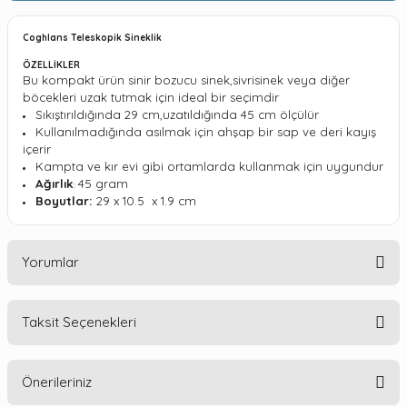
Coghlans Teleskopik Sineklik
ÖZELLİKLER
Bu kompakt ürün sinir bozucu sinek,sivrisinek veya diğer
böcekleri uzak tutmak için ideal bir seçimdir
Sıkıştırıldığında 29 cm,uzatıldığında 45 cm ölçülür
Kullanılmadığında asılmak için ahşap bir sap ve deri kayış
içerir
Kampta ve kır evi gibi ortamlarda kullanmak için uygundur
Ağırlık
45 gram
:
Boyutlar:
29 x 10.5 x 1.9 cm
Yorumlar
Taksit Seçenekleri
Bu ürüne ilk yorumu siz yapın!
Önerileriniz
Yorum Yaz