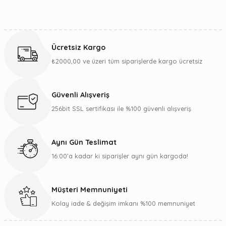
Bu ürünün fiyat bilgisi, resim, ürün açıklamalarında ve diğer
konularda yetersiz gördüğünüz noktaları öneri formunu
kullanarak tarafımıza iletebilirsiniz.
Ücretsiz Kargo
Görüş ve önerileriniz için teşekkür ederiz.
₺2000,00 ve üzeri tüm siparişlerde kargo ücretsiz
Ürün resmi kalitesiz, bozuk veya görüntülenemiyor.
Ürün açıklamasında eksik bilgiler bulunuyor.
Güvenli Alışveriş
Ürün bilgilerinde hatalar bulunuyor.
256bit SSL sertifikası ile %100 güvenli alışveriş
Ürün fiyatı diğer sitelerden daha pahalı.
Bu ürüne benzer farklı alternatifler olmalı.
Aynı Gün Teslimat
16:00’a kadar ki siparişler aynı gün kargoda!
Müşteri Memnuniyeti
Gönder
Kolay iade & değişim imkanı %100 memnuniyet