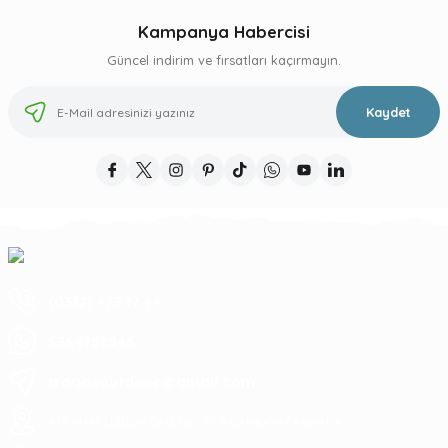
Kampanya Habercisi
Güncel indirim ve fırsatları kaçırmayın.
Kaydet
(0312) 473 17 44
5364753945
tragosoutdoor@gmail.com
ATA MAH. LİZBON CAD. NO: 93 A ÇANKAYA/ ANKARA