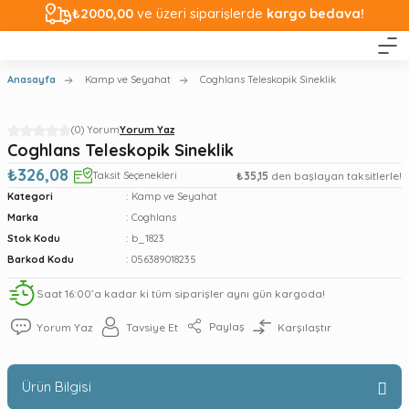
₺2000,00
ve üzeri siparişlerde
kargo bedava!
Anasayfa
Kamp ve Seyahat
Coghlans Teleskopik Sineklik
(0) Yorum
Yorum Yaz
Coghlans Teleskopik Sineklik
₺326,08
Taksit Seçenekleri
₺35,15
den başlayan taksitlerle!
Kategori
Kamp ve Seyahat
Marka
Coghlans
Stok Kodu
b_1823
Barkod Kodu
056389018235
Saat 16:00’a kadar ki tüm siparişler aynı gün kargoda!
Paylaş
Yorum Yaz
Tavsiye Et
Karşılaştır
Ürün Bilgisi