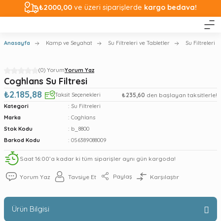
₺2000,00
ve üzeri siparişlerde
kargo bedava!
Anasayfa
Kamp ve Seyahat
Su Filtreleri ve Tabletler
Su Filtreleri
(0) Yorum
Yorum Yaz
Coghlans Su Filtresi
₺2.185,88
Taksit Seçenekleri
₺235,60
den başlayan taksitlerle!
Kategori
Su Filtreleri
Marka
Coghlans
Stok Kodu
b_8800
Barkod Kodu
056389088009
Saat 16:00’a kadar ki tüm siparişler aynı gün kargoda!
Paylaş
Yorum Yaz
Tavsiye Et
Karşılaştır
Ürün Bilgisi