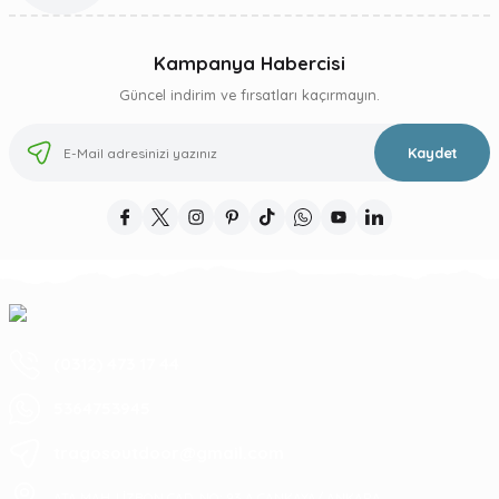
Kampanya Habercisi
Güncel indirim ve fırsatları kaçırmayın.
Kaydet
(0312) 473 17 44
5364753945
tragosoutdoor@gmail.com
ATA MAH. LİZBON CAD. NO: 93 A ÇANKAYA/ ANKARA