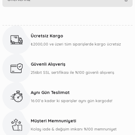
Yorum Yaz
Bu ürünün fiyat bilgisi, resim, ürün açıklamalarında ve diğer
konularda yetersiz gördüğünüz noktaları öneri formunu
kullanarak tarafımıza iletebilirsiniz.
Ücretsiz Kargo
Görüş ve önerileriniz için teşekkür ederiz.
₺2000,00 ve üzeri tüm siparişlerde kargo ücretsiz
Ürün resmi kalitesiz, bozuk veya görüntülenemiyor.
Ürün açıklamasında eksik bilgiler bulunuyor.
Güvenli Alışveriş
Ürün bilgilerinde hatalar bulunuyor.
256bit SSL sertifikası ile %100 güvenli alışveriş
Ürün fiyatı diğer sitelerden daha pahalı.
Bu ürüne benzer farklı alternatifler olmalı.
Aynı Gün Teslimat
16:00’a kadar ki siparişler aynı gün kargoda!
Müşteri Memnuniyeti
Gönder
Kolay iade & değişim imkanı %100 memnuniyet