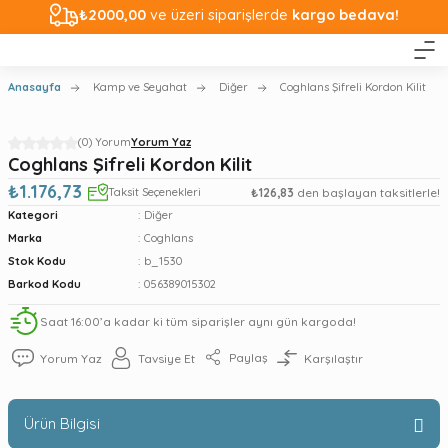
₺2000,00
ve üzeri siparişlerde
kargo bedava!
Anasayfa
Kamp ve Seyahat
Diğer
Coghlans Şifreli Kordon Kilit
(0) Yorum
Yorum Yaz
Coghlans Şifreli Kordon Kilit
₺1.176,73
Taksit Seçenekleri
₺126,83
den başlayan taksitlerle!
Kategori
Diğer
Marka
Coghlans
Stok Kodu
b_1530
Barkod Kodu
056389015302
Saat 16:00’a kadar ki tüm siparişler aynı gün kargoda!
Paylaş
Yorum Yaz
Tavsiye Et
Karşılaştır
Ürün Bilgisi