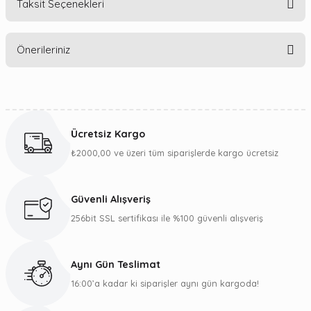
Taksit Seçenekleri
Bu ürüne ilk yorumu siz yapın!
Önerileriniz
Yorum Yaz
Bu ürünün fiyat bilgisi, resim, ürün açıklamalarında ve diğer
konularda yetersiz gördüğünüz noktaları öneri formunu
kullanarak tarafımıza iletebilirsiniz.
Ücretsiz Kargo
Görüş ve önerileriniz için teşekkür ederiz.
₺2000,00 ve üzeri tüm siparişlerde kargo ücretsiz
Ürün resmi kalitesiz, bozuk veya görüntülenemiyor.
Ürün açıklamasında eksik bilgiler bulunuyor.
Güvenli Alışveriş
Ürün bilgilerinde hatalar bulunuyor.
256bit SSL sertifikası ile %100 güvenli alışveriş
Ürün fiyatı diğer sitelerden daha pahalı.
Bu ürüne benzer farklı alternatifler olmalı.
Aynı Gün Teslimat
16:00’a kadar ki siparişler aynı gün kargoda!