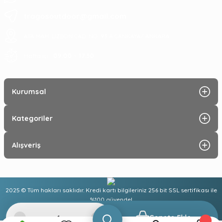
tragosoutdoor@gmail.com
ATA MAH. LİZBON CAD. NO: 93 A ÇANKAYA/ ANKARA
09:00 - 17:30
Hafta içi :
Kurumsal
Kategoriler
Alışveriş
2025 © Tüm hakları saklıdır. Kredi kartı bilgileriniz 256 bit SSL sertifikası ile
%100 güvende!
Sepete Ekle