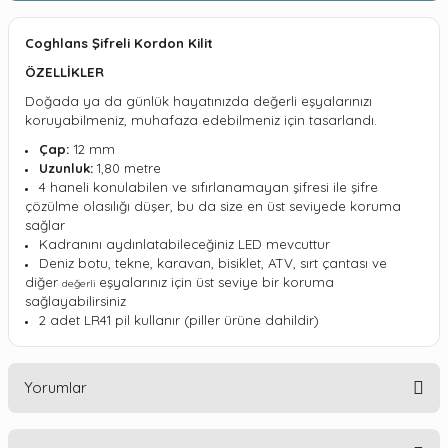
Coghlans Şifreli Kordon Kilit
ÖZELLİKLER
Doğada ya da günlük hayatınızda değerli eşyalarınızı
koruyabilmeniz, muhafaza edebilmeniz için tasarlandı.
Çap:
12 mm
Uzunluk:
1,80 metre
4 haneli konulabilen ve sıfırlanamayan şifresi ile şifre
çözülme olasılığı düşer, bu da size en üst seviyede koruma
sağlar
Kadranını aydınlatabileceğiniz
LED
mevcuttur
Deniz botu, tekne, karavan, bisiklet,
ATV, sırt çantası ve
diğer
eşyalarınız için üst seviye bir koruma
değerli
sağlayabilirsiniz
2 adet LR41 pil kullanır (piller ürüne dahildir)
Yorumlar