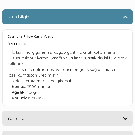
Ürün Bilgisi
Coghlans Pillow Kamp Yastığı
ÖZELLİKLER
İç kısmına giysilerinizi koyup yastık olarak kullanırsınız
Küçültülebilir
kamp yastığı veya liner (yastık dış kılıfı) olarak
kullanılır
Dış kısmı terletmemesi ve rahat bir yatış sağlaması için
özel kumaştan üretilmiştir
Kolay temizlenebilir ve yıkanabilir.
Kumaş:
%100 naylon
Ağırlık:
4.3 gr
Boyutlar:
37 x 50 cm
Yorumlar