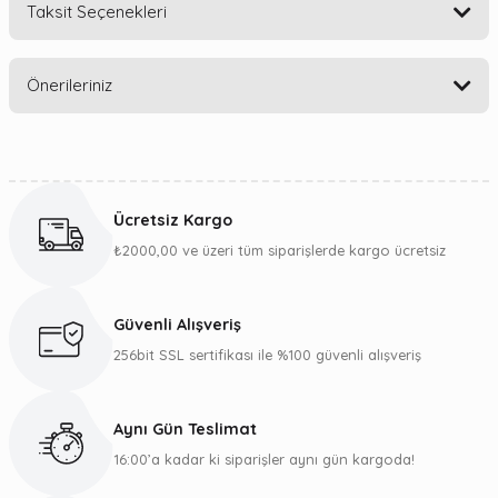
Taksit Seçenekleri
Bu ürüne ilk yorumu siz yapın!
Önerileriniz
Yorum Yaz
Bu ürünün fiyat bilgisi, resim, ürün açıklamalarında ve diğer
konularda yetersiz gördüğünüz noktaları öneri formunu
kullanarak tarafımıza iletebilirsiniz.
Ücretsiz Kargo
Görüş ve önerileriniz için teşekkür ederiz.
₺2000,00 ve üzeri tüm siparişlerde kargo ücretsiz
Ürün resmi kalitesiz, bozuk veya görüntülenemiyor.
Ürün açıklamasında eksik bilgiler bulunuyor.
Güvenli Alışveriş
Ürün bilgilerinde hatalar bulunuyor.
256bit SSL sertifikası ile %100 güvenli alışveriş
Ürün fiyatı diğer sitelerden daha pahalı.
Bu ürüne benzer farklı alternatifler olmalı.
Aynı Gün Teslimat
16:00’a kadar ki siparişler aynı gün kargoda!