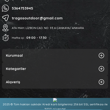
5364753945
tragosoutdoor@gmail.com
ATA MAH. LİZBON CAD. NO: 93 A ÇANKAYA/ ANKARA
09:00 - 17:30
Hafta içi :
Kurumsal
Kategoriler
Alışveriş
2025 © Tüm hakları saklıdır. Kredi kartı bilgileriniz 256 bit SSL sertifikası ile
%100 güvende!