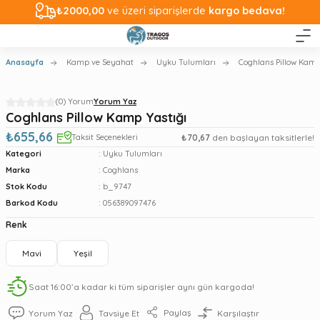
₺2000,00
ve üzeri siparişlerde
kargo bedava!
Anasayfa
Kamp ve Seyahat
Uyku Tulumları
Coghlans Pillow Kamp
(0) Yorum
Yorum Yaz
Coghlans Pillow Kamp Yastığı
₺655,66
Taksit Seçenekleri
₺70,67
den başlayan taksitlerle!
Kategori
Uyku Tulumları
Marka
Coghlans
Stok Kodu
b_9747
Barkod Kodu
056389097476
Renk
Mavi
Yeşil
Saat 16:00’a kadar ki tüm siparişler aynı gün kargoda!
Paylaş
Yorum Yaz
Tavsiye Et
Karşılaştır